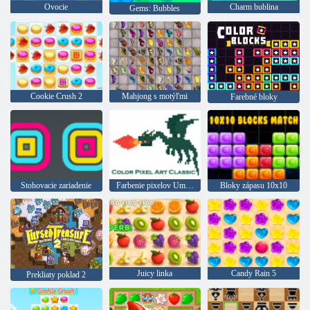
Ovocie
Charm bublina
Gems: Bubbles
Cookie Crush 2
Mahjong s motýľmi
Farebné bloky
Stohovacie zariadenie
Farbenie pixelov Umenie klasiky
Bloky zápasu 10x10
Juicy linka
Candy Rain 5
Prekliaty poklad 2