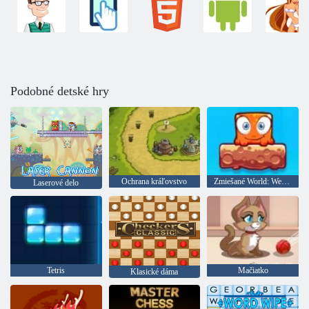
Podobné detské hry
Ochrana kráľovstvo
Zmiešané World: Weekend
Laserové delo
Tetris
Mačiatko
Klasické dáma