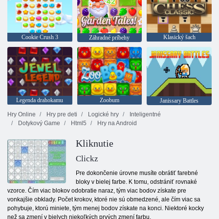
Cookie Crush 3
Klasický šach
Záhradné príbehy
Legenda drahokamu
Zoobum
Janissary Battles
Hry Online
Hry pre deti
Logické hry
Inteligentné
Dotykový Game
Html5
Hry na Android
Kliknutie
Clickz
Pre dokončenie úrovne musíte obrátiť farebné
bloky v bielej farbe. K tomu, odstrániť rovnaké
vzorce. Čím viac blokov odobratie naraz, tým viac bodov získate pre
vonkajšie obklady. Počet krokov, ktoré nie sú obmedzené, ale čím viac sa
pohybuje, ktorú miniete, tým menej bodov získate na konci. Niektoré kocky
než sa zmení v bielych niekoľkých prvých zmení farbu.