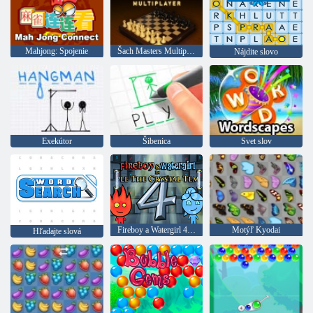
Mahjong: Spojenie
Šach Masters Multiplayer
Nájdite slovo
Exekútor
Šibenica
Svet slov
Fireboy a Watergirl 4: Crystal Temple
Motýľ Kyodai
Hľadajte slová