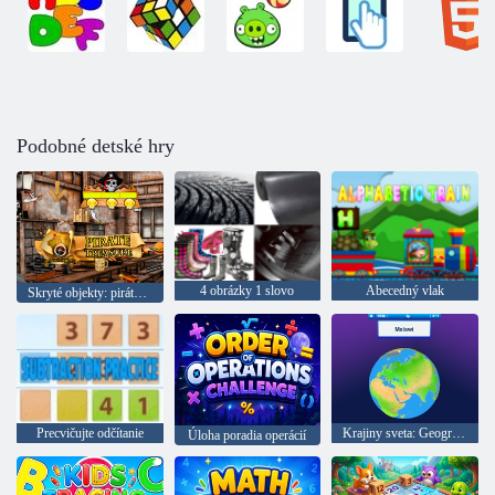
Podobné detské hry
4 obrázky 1 slovo
Abecedný vlak
Skryté objekty: pirátsky poklad
Precvičujte odčítanie
Krajiny sveta: Geografia zemegule
Úloha poradia operácií