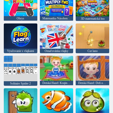
Obrys
Matematika Násobenie dva
3D matematická hra
Vyučovanie s vlajkami
Omaľovánka vlajky
Cut lano
Detská Hazel: Krajina víly
Detská Hazel: Deň otcov
Solitaire Spider 2