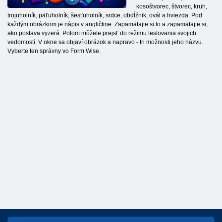
kosoštvorec, štvorec, kruh,
trojuholník, päťuholník, šesťuholník, srdce, obdĺžnik, ovál a hviezda. Pod
každým obrázkom je nápis v angličtine. Zapamätajte si to a zapamätajte si,
ako postava vyzerá. Potom môžete prejsť do režimu testovania svojich
vedomostí. V okne sa objaví obrázok a napravo - tri možnosti jeho názvu.
Vyberte ten správny vo Form Wise.