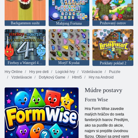
Backgammon sushi
Pruhovaný ostrov
Mahjong Fortuna
Fireboy a Watergirl 4: Crystal Temple
Motýľ Kyodai
Prekliaty poklad 2
Hry Online
Hry pre deti
Logické hry
Vzdelávacie
Puzzle
Vzdelávacie
Dotykový Game
Html5
Hry na Android
Múdre postavy
Form Wise
Hra Form Wise zavedie
malých hráčov do sveta
farebných tvarov. Predtým,
ako sa pustíte do akcie,
najprv si prejdite úvodnou
fázou. Objaví sa pred vami