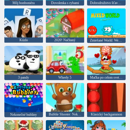
Môj bonboniéra
Dovolenka s rybami
Dobrodružstvo šťavnatých bobúľ
Kúzlo
2020! Načítaný
Zmiešané World: Weekend
3 pandy
Wheely 5
Mačka po celom svete: Alpine lake
Bubble Shooter: Nekonečno
Klasický backgammon
Nekonečné bubliny