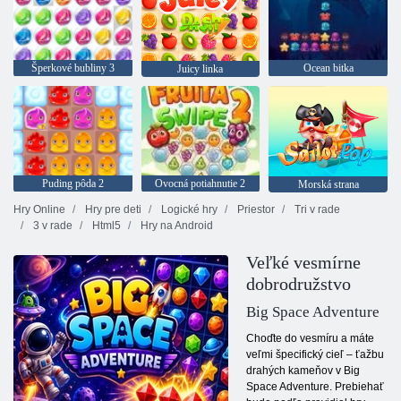
Šperkové bubliny 3
Ocean bitka
Juicy linka
Puding pôda 2
Ovocná potiahnutie 2
Morská strana
Hry Online
Hry pre deti
Logické hry
Priestor
Tri v rade
3 v rade
Html5
Hry na Android
Veľké vesmírne
dobrodružstvo
Big Space Adventure
Choďte do vesmíru a máte
veľmi špecifický cieľ – ťažbu
drahých kameňov v Big
Space Adventure. Prebiehať