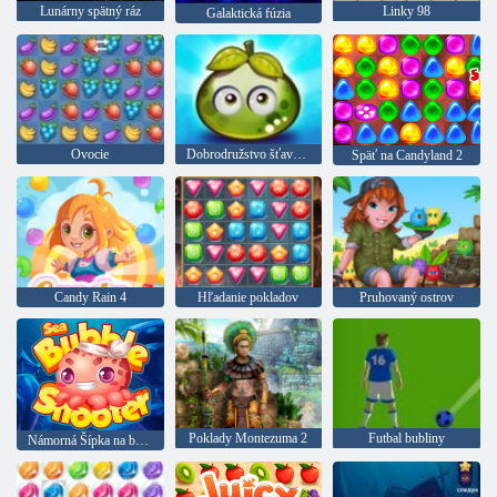
Lunárny spätný ráz
Linky 98
Galaktická fúzia
Ovocie
Dobrodružstvo šťavnatých bobúľ
Späť na Candyland 2
Candy Rain 4
Hľadanie pokladov
Pruhovaný ostrov
Poklady Montezuma 2
Futbal bubliny
Námorná Šípka na bubliny