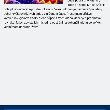
bude podľa pravidiel hry
troch po sebe. K dispozícii je
pole plné viacfarebných drahokamov. Vašou úlohou je nazbierať potrebný
počet kryštálov rôznych farieb v určenom čase. Presunutím blízkych
kamienkov vytvorte riadky alebo stĺpce z troch alebo viacerých predmetov
rovnakej farby, aby ste ich následne odstránili a dokončili úlohu vo veľkom
vesmírnom dobrodružstve.