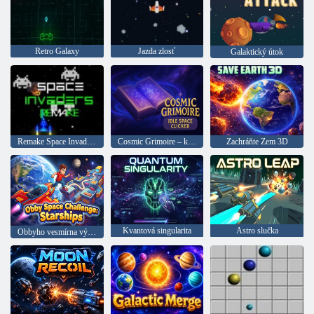
Retro Galaxy
Jazda zlosť
Galaktický útok
Remake Space Invaders
Cosmic Grimoire – kozmický kliker
Zachráňte Zem 3D
Kvantová singularita
Astro slučka
Obbyho vesmírna výzva: Hviezdne lode