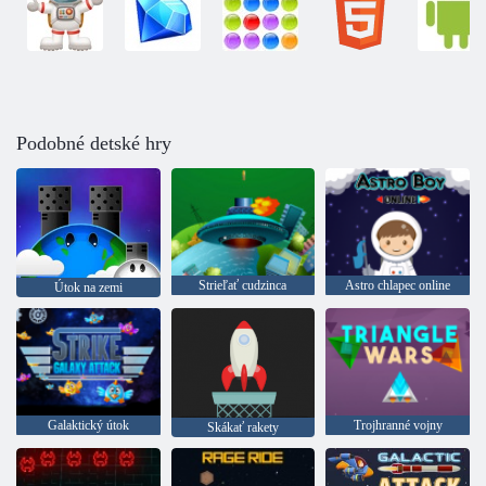
Podobné detské hry
Strieľať cudzinca
Astro chlapec online
Útok na zemi
Galaktický útok
Trojhranné vojny
Skákať rakety