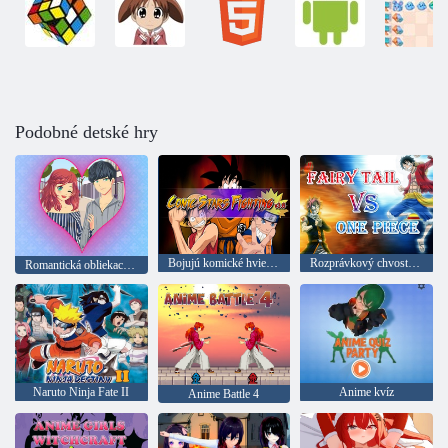
Podobné detské hry
Bojujú komické hviezdy
Rozprávkový chvost vs jeden kus 2
Romantická obliekacia hra pre anime páry
Naruto Ninja Fate II
Anime kvíz
Anime Battle 4