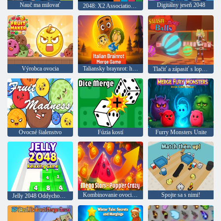
Nauč ma milovať
Digitálny jeseň 2048
2048: X2 Association of Blocks
Výrobca ovocia
Taliansky braynrot: hra postavy
Tlačiť a zápasiť s loptičkami
Ovocné šialenstvo
Fúzia kostí
Furry Monsters Unite
Kombinovanie ovocia je mega zábava
Spojte sa s nimi!
Jelly 2048 Oddychová hra