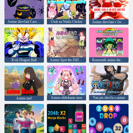
Anime dievčatá Čarodejníctvo
Útok na Waifu Clicker
Anime dievčatá v červených šatách Puzzle
Kvíz Dragon Ball
Anime Spot the Difference
Roztomilé anime dievča sa oblieka
Anime obliekanie moe
Van pis dievča z anime
Anime meč