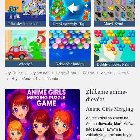
Taliansky brainrot: fúzia 67
Motýľ Kyodai
Zimná rozprávka: Tajomstvá a fúzie
Wheely 5
Nekonečné bubliny
Bubble Shooter: Nekonečno
Hry Online
Hry pre deti
Logické hry
Puzzle
Anime
Html5
Hry na Android
zlúčenie
Zlúčenie anime-
dievčat
Anime Girls Merging
Anime krásy sa zmení na
Anime dievčatá, ktoré zlúčia
hádanku. Hlavným a
základným princípom hry je