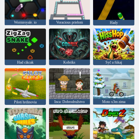
Wormroyale. io
Voracious prielom
Hady
Had cikcak
Kobriks
Syč a fúkaj
Inca: Dobrodružstvo
Moto x3m zima
Piloti hrdinovia