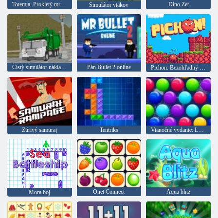
Totemia: Prokletý mramor
Dino Zet
Simulátor vtákov
Čistý simulátor nákladného automobilu na ostrove
Pán Bullet 2 online
Pichon: Bezohľadný vták
Zúrivý samuraj
Tentriks
Vianočné vydanie: Legrační bubliny
Onet Connect
Aqua blitz
Mora boj