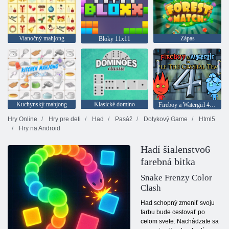
Vianočný mahjong
Zápas
Bloky 11x11
Kuchynský mahjong
Klasické domino
Fireboy a Watergirl 4: Crystal Temple
Hry Online
Hry pre deti
Had
Pasáž
Dotykový Game
Html5
Hry na Android
Hadí šialenstvo6
farebná bitka
Snake Frenzy Color
Clash
Had schopný zmeniť svoju
farbu bude cestovať po
celom svete. Nachádzate sa