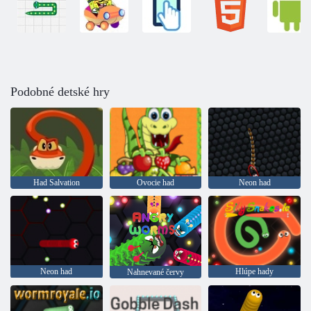
Podobné detské hry
Had Salvation
Ovocie had
Neon had
Neon had
Hlúpe hady
Nahnevané červy