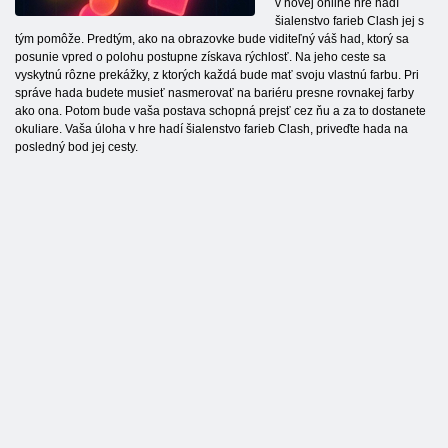
v novej online hre hadí
šialenstvo farieb Clash jej s
tým pomôže. Predtým, ako na obrazovke bude viditeľný váš had, ktorý sa
posunie vpred o polohu postupne získava rýchlosť. Na jeho ceste sa
vyskytnú rôzne prekážky, z ktorých každá bude mať svoju vlastnú farbu. Pri
správe hada budete musieť nasmerovať na bariéru presne rovnakej farby
ako ona. Potom bude vaša postava schopná prejsť cez ňu a za to dostanete
okuliare. Vaša úloha v hre hadí šialenstvo farieb Clash, priveďte hada na
posledný bod jej cesty.