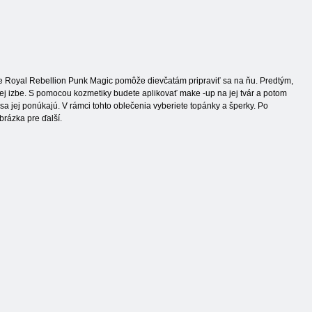
hre Royal Rebellion Punk Magic pomôže dievčatám pripraviť sa na ňu. Predtým,
ojej izbe. S pomocou kozmetiky budete aplikovať make -up na jej tvár a potom
sa jej ponúkajú. V rámci tohto oblečenia vyberiete topánky a šperky. Po
brázka pre ďalší.