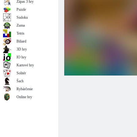
Zápas 3 hry
Puzzle
Sudoku
Zuma
Tetris
Biliard
3D hry
IO hry
Kartové hry
Solitér
Šach
Rybárčenie
Online hry