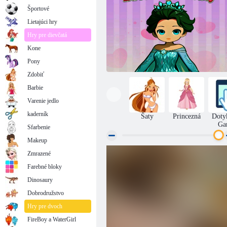
Športové
Lietajúci hry
Hry pre dievčatá
Kone
Pony
Zdobiť
Barbie
Varenie jedlo
kaderník
Šaty
Princezná
Doty
Ga
Sfarbenie
Makeup
Zmrazené
Princezná bábika Krásne obliekanie
Farebné bloky
Dinosaury
Dobrodružstvo
Hry pre dvoch
FireBoy a WaterGirl