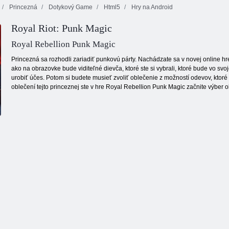
Princezná
Dotykový Game
Html5
Hry na Android
Fireboy a
Royal Riot: Punk Magic
Watergirl 4:
Gems: Bubbles
Charm bublina
Crystal Temple
Royal Rebellion Punk Magic
Princezná sa rozhodli zariadiť punkovú párty. Nachádzate sa v novej online 
ako na obrazovke bude viditeľné dievča, ktoré ste si vybrali, ktoré bude vo sv
urobiť účes. Potom si budete musieť zvoliť oblečenie z možností odevov, ktoré 
oblečení tejto princeznej ste v hre Royal Rebellion Punk Magic začnite výber o