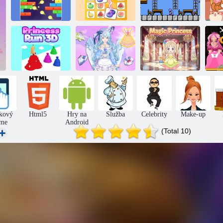
Princezná spása
Vt
Strieľať a zničiť
ovocie spojenie
Zabite a uložte
p
Bežecké
Magic Princess:
Čarovná
di
princezné 3D
Oblečte bábiku
princezná
kový
Html5
Hry na
Služba
Celebrity
Make-up
me
Android
(Total 10)