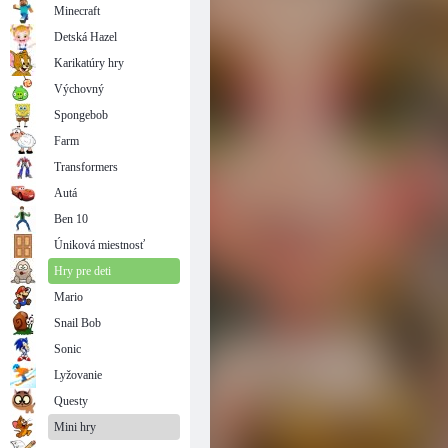
Minecraft
Detská Hazel
Karikatúry hry
Výchovný
Spongebob
Farm
Transformers
Autá
Ben 10
Úniková miestnosť
Hry pre deti
Mario
Snail Bob
Sonic
Lyžovanie
Questy
Mini hry