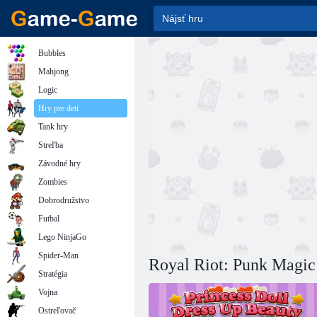
Bubbles
Mahjong
Logic
Hry pre deti
Tank hry
Streľba
Závodné hry
Zombies
Dobrodružstvo
Futbal
Lego NinjaGo
Spider-Man
Royal Riot: Punk Magic
Stratégia
Vojna
Ostreľovač