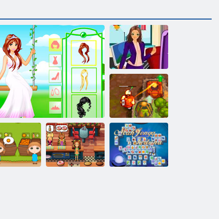
Skúška na
určenie
povolania
Prekliaty poklad
2
Cafe Emily:
Mahjong
Orange ranč
Princezná na záhrade
Nový začiatok
Fortuna