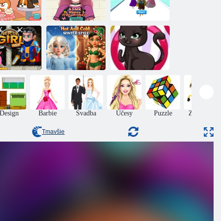
Hry ASMR:
ipné mini-hry
roztomilá
Beh princezná
re princezné
princezná
3D
Zachráňte
evča: Vyriešte
Teplý a studený
hádanku
zimný štýl
Módne Mačacie
Design
Barbie
Svadba
Účesy
Puzzle
Zručnosť
Tmavšie