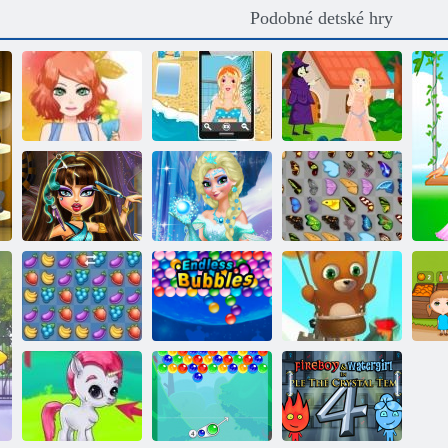
Podobné detské hry
Fun letné
Letná fiesta
prázdniny
Kliatba
Cleopatra:
Make-up pre
Realitné účesy
Elsa
Motýľ Kyodai
Nekonečné
Bubble Shooter:
Ovocie
bubliny
Nekonečno