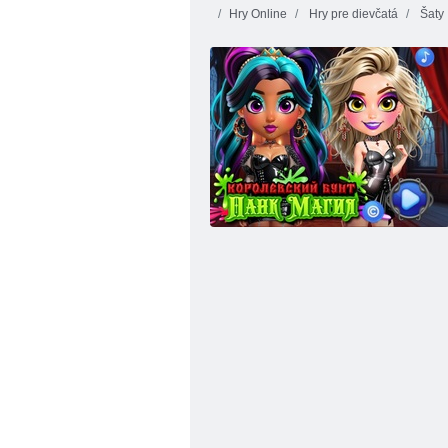
Hry Online
Hry pre dievčatá
Šaty
Rapunzel-módy na cestách