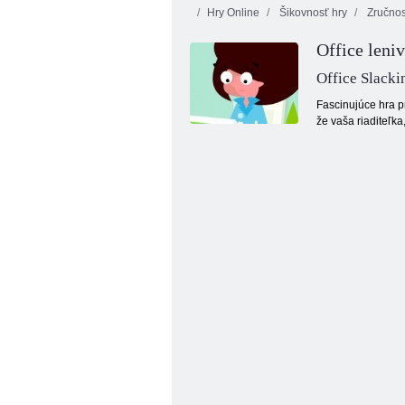
Hry Online
Šikovnosť hry
Zručno
Office leni
Office Slacki
Fascinujúce hra pr
že vaša riaditeľk
Simulátor rodiny Unicorn