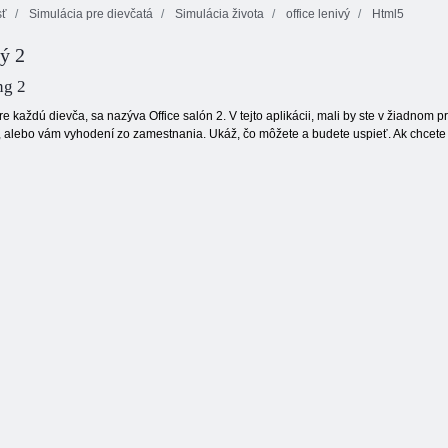
sť
Simulácia pre dievčatá
Simulácia života
office lenivý
Html5
vý 2
Letná zábava
Zlými zuby:
Detská Hazel v
malý orechová
make-up
dome babičky
ng 2
e každú dievča, sa nazýva Office salón 2. V tejto aplikácii, mali by ste v žiadnom prí
a, alebo vám vyhodení zo zamestnania. Ukáž, čo môžete a budete uspieť. Ak chcet