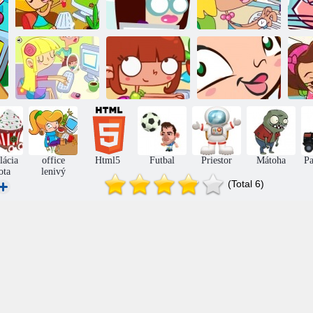
Office lenivý 9
Office lenivý 3
Office lenivý 4
Of
Úrad leňoch 10
Úrad leňoch 11
Úrad leňoch 6
Ú
lácia
office
Html5
Futbal
Priestor
Mátoha
Pa
ota
lenivý
(Total 6)