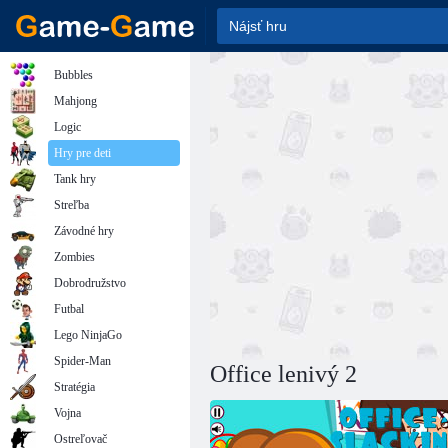
Bubbles
Mahjong
Logic
Hry pre deti
Tank hry
Streľba
Závodné hry
Zombies
Dobrodružstvo
Futbal
Lego NinjaGo
Spider-Man
Office lenivý 2
Stratégia
Vojna
Ostreľovač