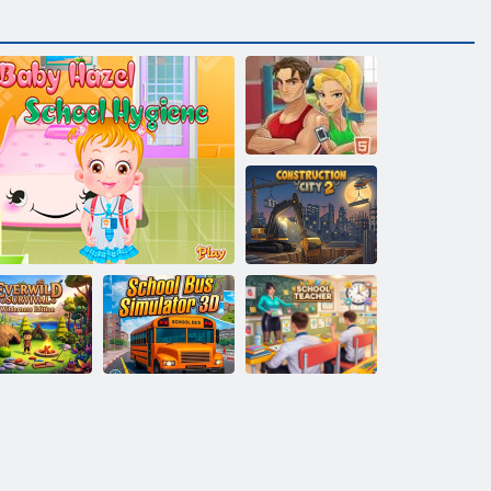
Fitness cvičenie
XL
Stavebné mesto
2
3D simulátor
ečné divoké
školského
prežitie
Detská Hazel: škola zdravie
autobusu
Školský učiteľ