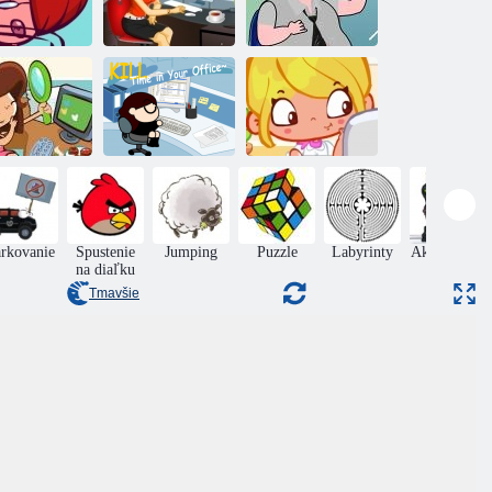
Anna v
fice lenivý 1
kancelárii
úrad zábava
Zabiť čas v
rad leňoch 7
kancelárii
Úrad leňoch 13
rkovanie
Spustenie
Jumping
Puzzle
Labyrinty
Akčný Boys
na diaľku
Tmavšie