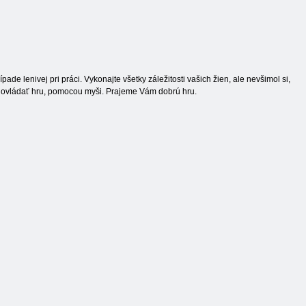
pade lenivej pri práci. Vykonajte všetky záležitosti vašich žien, ale nevšimol si,
e ovládať hru, pomocou myši. Prajeme Vám dobrú hru.