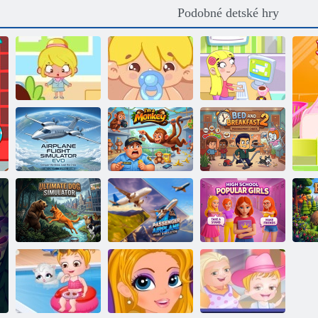
Podobné detské hry
Stráženie detí
Kancelária žarty
Úrad leňoch 14
porucha 2
Laura null
Letecký
simulátor lietadla
Som opica
Penzión 2
Simulátor
Populárne
osobného
dievčatá na
V
Simulátor psa
lietadla
strednej škole