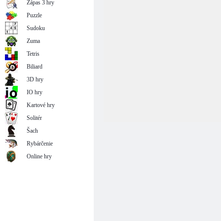
Zápas 3 hry
Puzzle
Sudoku
Zuma
Tetris
Biliard
3D hry
IO hry
Kartové hry
Solitér
Šach
Rybárčenie
Online hry