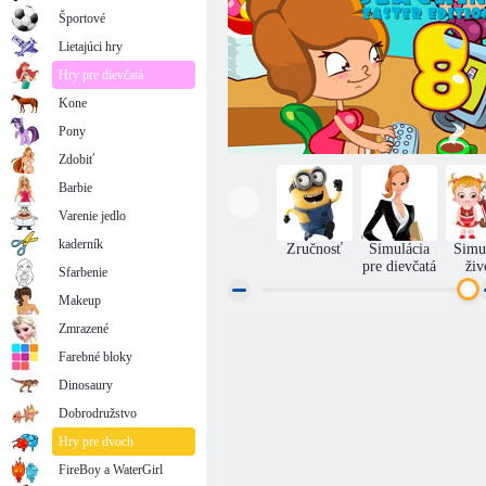
Športové
Lietajúci hry
Hry pre dievčatá
Kone
Pony
Zdobiť
Barbie
Varenie jedlo
kaderník
Zručnosť
Simulácia
Simu
pre dievčatá
živ
Sfarbenie
Makeup
Zmrazené
Office lenivý 8: Easter Edition
Farebné bloky
Dinosaury
Dobrodružstvo
Hry pre dvoch
FireBoy a WaterGirl