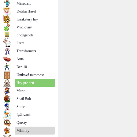
Minecraft
Detská Hazel
Karikatúry hry
Výchovný
Spongebob
Farm
Transformers
Autá
Ben 10
Úniková miestnosť
Hry pre deti
Mario
Snail Bob
Sonic
Lyžovanie
Questy
Mini hry