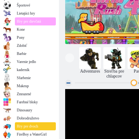
Športové
Lietajúci hry
Hry pre dievčatá
Kone
Pony
Zdobiť
Barbie
Varenie jedlo
kaderník
Adventures
Streľba pre
Pa
chlapcov
Sfarbenie
Makeup
Zmrazené
Vzrušenie Rush 4
Farebné bloky
Dinosaury
Dobrodružstvo
Hry pre dvoch
FireBoy a WaterGirl