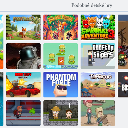
Podobné detské hry
Veľký dubový
Dobrodružstvá
Líšie chodníky
les
Sprunky 3
Cowboys vs
Snipers na
Bojová zóna
Marťan
streche
Road Fury
Kogama: Moc
K
Desert
fantázie
Tanko. io