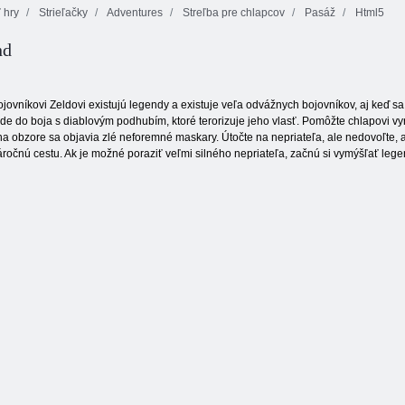
 hry
Strieľačky
Adventures
Streľba pre chlapcov
Pasáž
Html5
nd
Inca:
Master Jet
Dobrodružstvo
Backyard
ovníkovi Zeldovi existujú legendy a existuje veľa odvážnych bojovníkov, aj keď s
ide do boja s diablovým podhubím, ktoré terorizuje jeho vlasť. Pomôžte chlapovi vy
na obzore sa objavia zlé neforemné maskary. Útočte na nepriateľa, ale nedovoľte, 
áročnú cestu. Ak je možné poraziť veľmi silného nepriateľa, začnú si vymýšľať legen