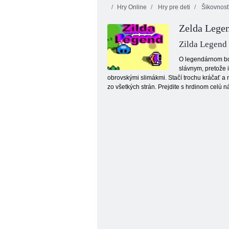
Hry Online
Hry pre deti
Šikovnosť
Zelda Lege
Zilda Legend
O legendárnom boj
slávnym, pretože 
obrovskými slimákmi. Stačí trochu kráčať a 
Vojna proti bojové
zo všetkých strán. Prejdite s hrdinom celú n