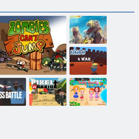
D-Day: Rush -
Tower Defense
COGAM: Four-
war
ogama: Boss
Detská Hazel:
Boj
Zombies nevedia skákať
Pixel bojovník
Beach party