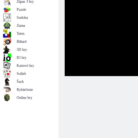
Zápas 3 hry
Puzzle
Sudoku
Zuma
Tetris
Biliard
3D hry
IO hry
Kartové hry
Solitér
Šach
Rybárčenie
Online hry