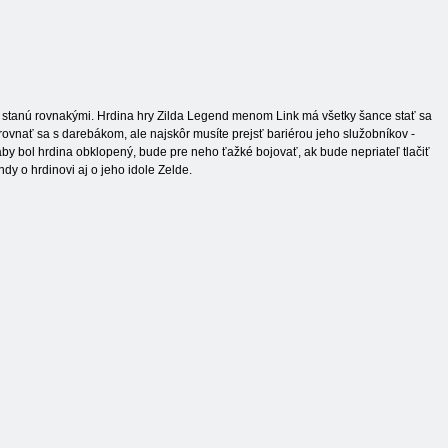
a stanú rovnakými. Hrdina hry Zilda Legend menom Link má všetky šance stať sa
rovnať sa s darebákom, ale najskôr musíte prejsť bariérou jeho služobníkov -
aby bol hrdina obklopený, bude pre neho ťažké bojovať, ak bude nepriateľ tlačiť
dy o hrdinovi aj o jeho idole Zelde.