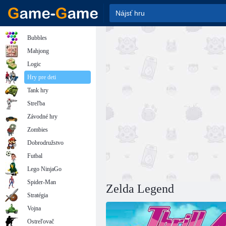
Bubbles
Mahjong
Logic
Hry pre deti
Tank hry
Streľba
Závodné hry
Zombies
Dobrodružstvo
Futbal
Lego NinjaGo
Spider-Man
Zelda Legend
Stratégia
Vojna
Ostreľovač