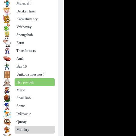
Minecraft
Detská Hazel
Karikatúry hry
Výchovný
Spongebob
Farm
Transformers
Autá
Ben 10
Úniková miestnosť
Hry pre deti
Mario
Snail Bob
Sonic
Lyžovanie
Questy
Mini hry