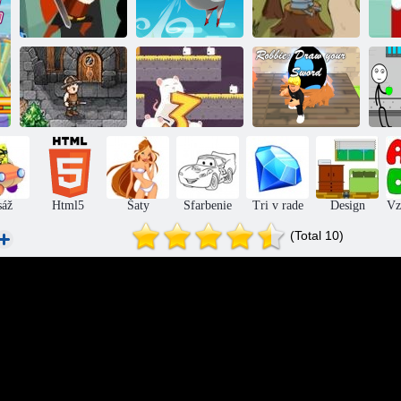
poh
Statočný tím
Bloumen
Random rytier
Robbie:
Očakávajte svoj
St
Vrecko RPG
3 myši
meč
pr
sáž
Html5
Šaty
Sfarbenie
Tri v rade
Design
Vz
(Total 10)