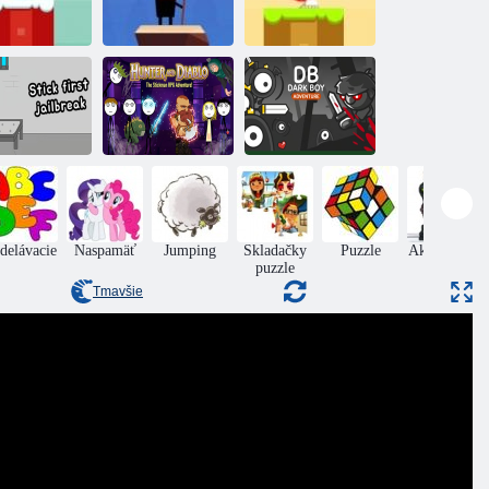
Vianočné
oda: snehové
gule
Bonkers na tyči
Sneh svet
ickman útek z
vého väzenia
Lovec a diabol
Tmavý chlapec
delávacie
Naspamäť
Jumping
Skladačky
Puzzle
Akčný Boys
puzzle
Tmavšie