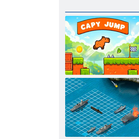
Skákajúca kapybara