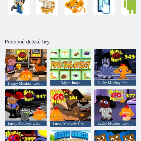
Podobné detské hry
Nájdite hmyz
Lucky Monkey: úroveň 343
Happy Monkey: Level 295
Lucky Monkey: úroveň 347
Lucky Monkey: Level 377
Lucky Monkey: Úroveň 361