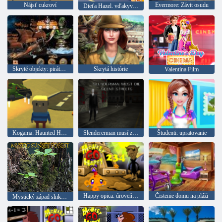
Nájsť cukroví
Evermore: Závit osudu
Dieťa Hazel. vďakyvzdania Dovolenka
Skryté objekty: pirátsky poklad
Skrytá histórie
Valentína Film
Kogama: Haunted House
Slendererman musí zomrieť: pokojné ulice
Študenti: upratovanie
Happy opica: úroveň 234
Čistenie domu na pláži
Mystický západ slnka v lese