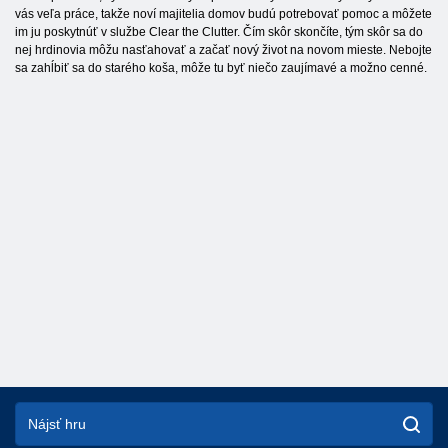
vás veľa práce, takže noví majitelia domov budú potrebovať pomoc a môžete
im ju poskytnúť v službe Clear the Clutter. Čím skôr skončíte, tým skôr sa do
nej hrdinovia môžu nasťahovať a začať nový život na novom mieste. Nebojte
sa zahĺbiť sa do starého koša, môže tu byť niečo zaujímavé a možno cenné.