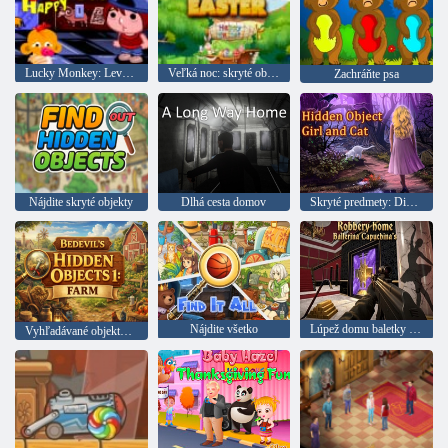
Lucky Monkey: Level 399
Veľká noc: skryté objekty
Zachráňte psa
Nájdite skryté objekty
Dlhá cesta domov
Skryté predmety: Dievča a mačka
Nájdite všetko
Lúpež domu baletky Cappucciny
Vyhľadávané objekty: farma