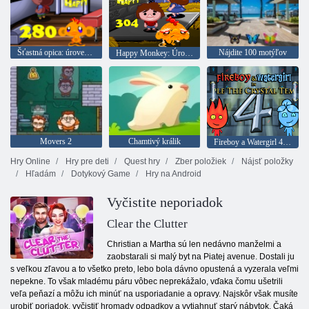
Šťastná opica: úroveň 280
Nájdite 100 motýľov
Happy Monkey: Úroveň 304
Movers 2
Chamtivý králik
Fireboy a Watergirl 4: Crystal Temple
Hry Online
Hry pre deti
Quest hry
Zber položiek
Nájsť položky
Hľadám
Dotykový Game
Hry na Android
Vyčistite neporiadok
Clear the Clutter
Christian a Martha sú len nedávno manželmi a
zaobstarali si malý byt na Piatej avenue. Dostali ju
s veľkou zľavou a to všetko preto, lebo bola dávno opustená a vyzerala veľmi
nepekne. To však mladému páru vôbec neprekážalo, vďaka čomu ušetrili
veľa peňazí a môžu ich minúť na usporiadanie a opravy. Najskôr však musíte
urobiť poriadok, vyčistiť hromady odpadkov a vytiahnuť starý nábytok. Čaká