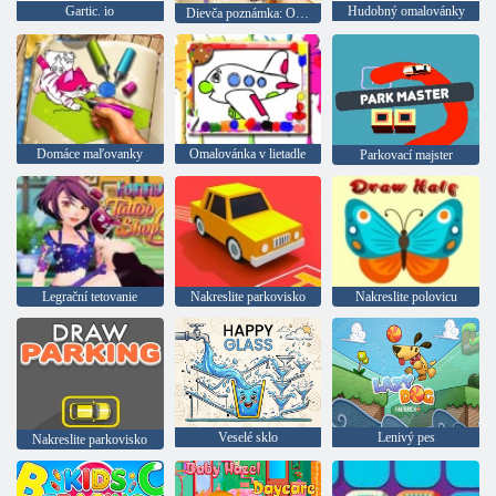
Gartic. io
Hudobný omalovánky
Dievča poznámka: Omaľovánky
Domáce maľovanky
Omalovánka v lietadle
Parkovací majster
Legrační tetovanie
Nakreslite parkovisko
Nakreslite polovicu
Veselé sklo
Lenivý pes
Nakreslite parkovisko