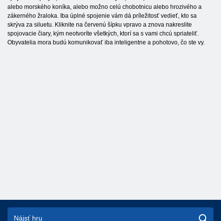
alebo morského koníka, alebo možno celú chobotnicu alebo hrozivého a
zákerného žraloka. Iba úplné spojenie vám dá príležitosť vedieť, kto sa
skrýva za siluetu. Kliknite na červenú šípku vpravo a znova nakreslite
spojovacie čiary, kým neotvoríte všetkých, ktorí sa s vami chcú spriateliť.
Obyvatelia mora budú komunikovať iba inteligentne a pohotovo, čo ste vy.