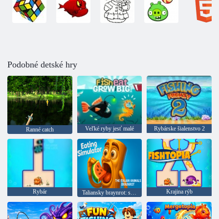
Podobné detské hry
Veľké ryby jesť malé
Rybárske šialenstvo 2
Ranné catch
Rybár
Krajina rýb
Taliansky braynrot: simulátor stravovania