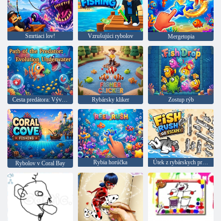
Smrtiaci lov!
Vzrušujúci rybolov
Mergetopia
Cesta predátora: Vývoj podmorského sveta
Rybársky kliker
Zostup rýb
Rybia horúčka
Útek z rybárskych pretekov
Rybolov v Coral Bay