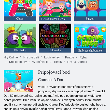
Obrys
Furgon
Detská Hazel: Deň v materskej škole
Web lásky
Coloruid 2
Embrace chobotnice
Hry Online
Hry pre deti
Logické hry
Puzzle
Ryba
Kreslenie hry
Vzdelávacie
Html5
Hry na Android
Pripojovací bod
Connect A Dot
Veselí obyvatelia podmorského sveta vás
pozývajú, aby ste sa k nim pripojili v hre Connect A
Dot. Sú pripravení vás lepšie spoznať. Ale pod podmienkou, ak viete, ako
dobre počítať. Pred vami sa objaví sada očíslovaných bodov, ktoré musíte
spojiť v správnom poradí súvislou čiarou. Keď prídete do posledného bodu a
spojíte ho s prvým, uvidíte ďalšiu svetlú rybu, kraba, roztomilého delfína