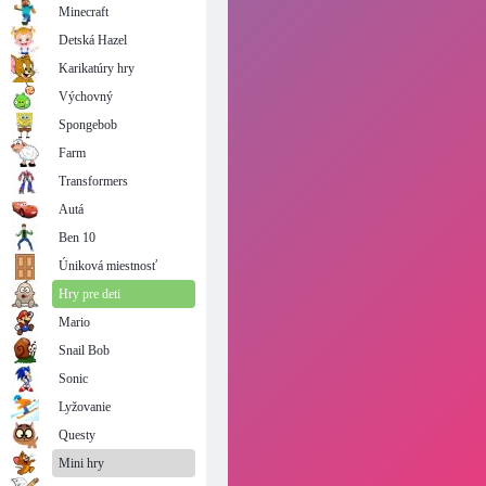
Minecraft
Detská Hazel
Karikatúry hry
Výchovný
Spongebob
Farm
Transformers
Autá
Ben 10
Úniková miestnosť
Hry pre deti
Mario
Snail Bob
Sonic
Lyžovanie
Questy
Mini hry