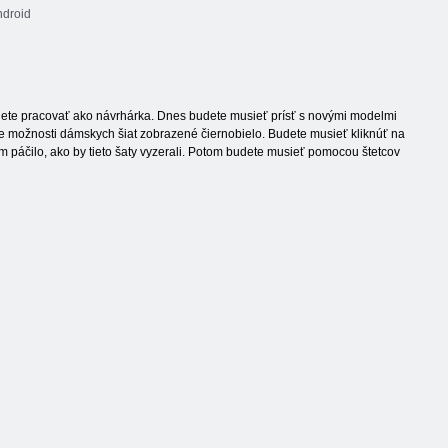
ndroid
budete pracovať ako návrhárka. Dnes budete musieť prísť s novými modelmi
e možnosti dámskych šiat zobrazené čiernobielo. Budete musieť kliknúť na
m páčilo, ako by tieto šaty vyzerali. Potom budete musieť pomocou štetcov