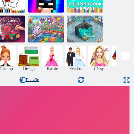
aľovánka na
Nakreslite tváre
Omaľovánky
Valentína
hrdinov pixelmi
lietadlo
žová záhrada:
Omaľovánka:
Maľovanie
Mandala č.4
Falling Guys
potiahnutím 3D
Make-up
Design
Barbie
Svadba
Účesy
Puzzle
Tmavšie