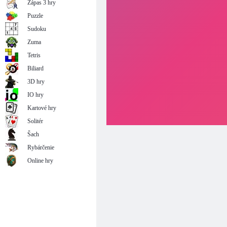
Zápas 3 hry
Puzzle
Sudoku
Zuma
Tetris
Biliard
3D hry
IO hry
Kartové hry
Solitér
Šach
Rybárčenie
Online hry