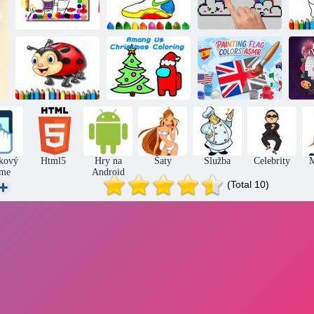
Späť do školy:
Hudobný
sfarbenie
Om
omalovánky
topánok
Farba pixelu
Medzi nami
Beruška
vianočné
Omaľovánka
Ru
omaľovánky
sfarbenie
vlajky
kový
Html5
Hry na
Šaty
Služba
Celebrity
me
Android
(Total 10)