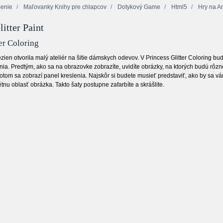
benie
Maľovanky Knihy pre chlapcov
Dotykový Game
Html5
Hry na A
itter Paint
Mahjong s
Charm bublina
Cookie Crush 2
motýľmi
ter Coloring
zien otvorila malý ateliér na šitie dámskych odevov. V Princess Glitter Coloring 
a. Predtým, ako sa na obrazovke zobrazíte, uvidíte obrázky, na ktorých budú rôzn
otom sa zobrazí panel kreslenia. Najskôr si budete musieť predstaviť, ako by sa vá
nu oblasť obrázka. Takto šaty postupne zafarbíte a skrášlite.