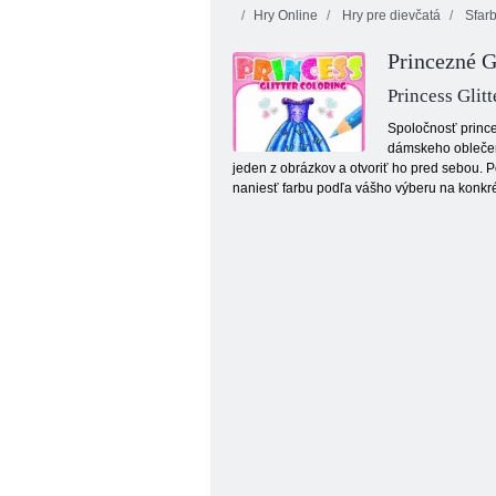
Hry Online
Hry pre dievčatá
Sfar
Princezné Gl
Princess Glit
Spoločnosť prince
dámskeho oblečeni
jeden z obrázkov a otvoriť ho pred sebou. P
Divoké zvieratá: Farbenie
naniesť farbu podľa vášho výberu na konkrét