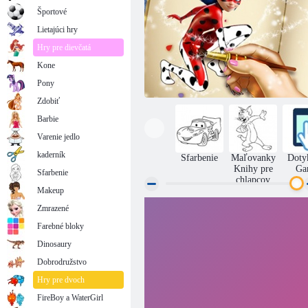
Športové
Lietajúci hry
Hry pre dievčatá
Kone
Pony
Zdobiť
Barbie
Varenie jedlo
kaderník
Sfarbenie
Maľovanky
Doty
Knihy pre
Ga
Sfarbenie
chlapcov
Makeup
Zmrazené
Dievča poznámka: Omaľovánky
Farebné bloky
Dinosaury
Dobrodružstvo
Hry pre dvoch
FireBoy a WaterGirl