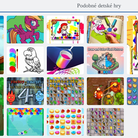
Podobné detské hry
My Little Pony:
Futbalový
Domáce
sfarbenie
omalovánky
maľovanky
Kreslite a
vyfarbujte
Eagle
pixelové
Omaľovánky
Môžem kresliť
obrázky
Fireboy a
Watergirl 4:
Prekliaty poklad
Crystal Temple
Motýľ Kyodai
2