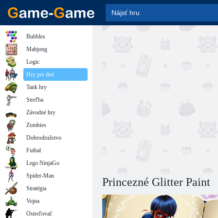
Bubbles
Mahjong
Logic
Hry pre deti
Tank hry
Streľba
Závodné hry
Zombies
Dobrodružstvo
Futbal
Lego NinjaGo
Spider-Man
Princezné Glitter Paint
Stratégia
Vojna
Ostreľovač