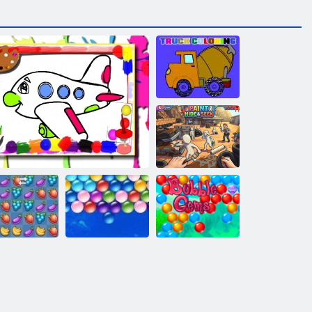
Kamión
omaľovánky
Farebná
schovávačka:
Nájdi ma
Nekonečné
Ovocie
Omalovánka v lietadle
bubliny
Gems: Bubbles