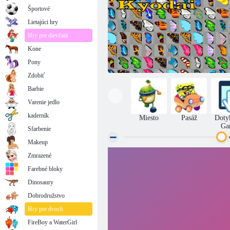
Športové
Lietajúci hry
Hry pre dievčatá
Kone
Pony
Zdobiť
Barbie
Varenie jedlo
kaderník
Miesto
Pasáž
Doty
Ga
Sfarbenie
Makeup
Zmrazené
Motýľ Kyodai
Farebné bloky
Dinosaury
Dobrodružstvo
Hry pre dvoch
FireBoy a WaterGirl