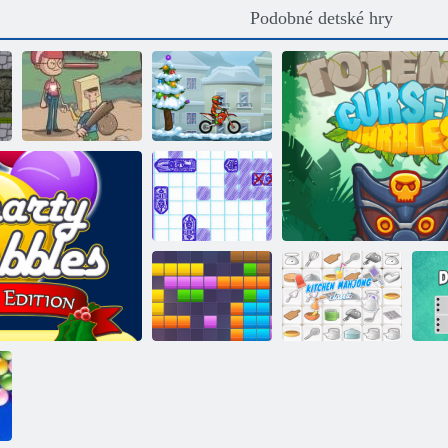
Podobné detské hry
Backyard
Moto x3m zima
Mora boj
Kuchynský
Bloky 11x11
mahjong
Totemia: Prokletý mr
Kla