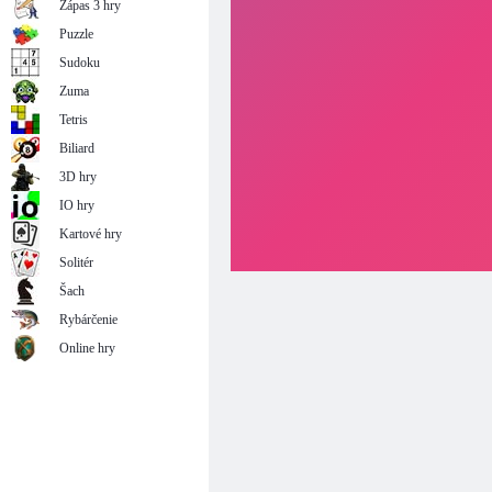
Zápas 3 hry
Puzzle
Sudoku
Zuma
Tetris
Biliard
3D hry
IO hry
Kartové hry
Solitér
Šach
Rybárčenie
Online hry