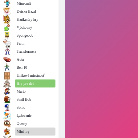
Minecraft
Detská Hazel
Karikatúry hry
Výchovný
Spongebob
Farm
Transformers
Autá
Ben 10
Úniková miestnosť
Hry pre deti
Mario
Snail Bob
Sonic
Lyžovanie
Questy
Mini hry