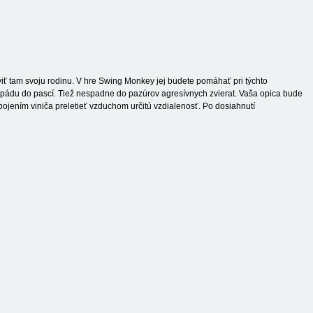
viť tam svoju rodinu. V hre Swing Monkey jej budete pomáhať pri týchto
pádu do pascí. Tiež nespadne do pazúrov agresívnych zvierat. Vaša opica bude
pojením viniča preletieť vzduchom určitú vzdialenosť. Po dosiahnutí