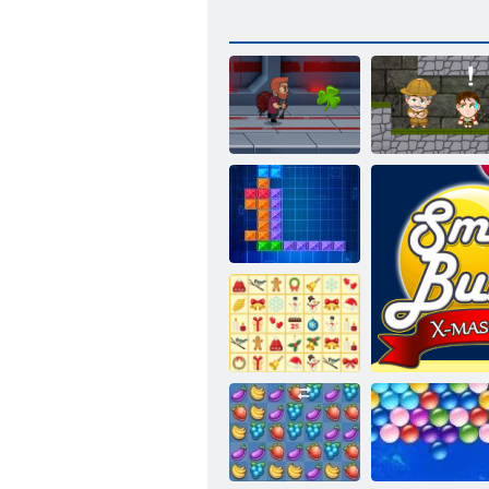
Inca:
Master Jet
Dobrodružstvo
Tentriks
Vianočný
mahjong