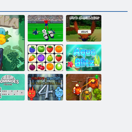
Brankárske
Simulátor
majstrovstvá
vtákov
Onet Connect
Aqua blitz
Fireboy a
Watergirl 4:
Prekliaty poklad
amor
sické domino
Crystal Temple
2