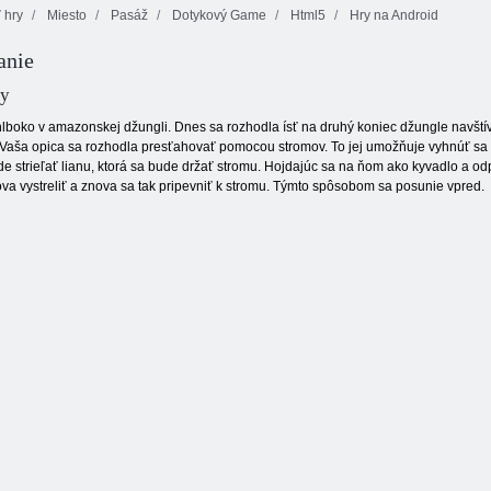
 hry
Miesto
Pasáž
Dotykový Game
Html5
Hry na Android
anie
nie: Legrační bubliny
ey
 hlboko v amazonskej džungli. Dnes sa rozhodla ísť na druhý koniec džungle navští
Vaša opica sa rozhodla presťahovať pomocou stromov. To jej umožňuje vyhnúť sa 
e strieľať lianu, ktorá sa bude držať stromu. Hojdajúc sa na ňom ako kyvadlo a od
 vystreliť a znova sa tak pripevniť k stromu. Týmto spôsobom sa posunie vpred.