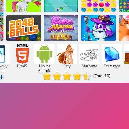
Gems: Bubbles
Charm bublina
Candy Rain 5
Kl
Hrdinovia
K
2048 loptičiek
Kocka mánia
zápasu 3
kový
Html5
Hry na
Šaty
Sfarbenie
Tri v rade
me
Android
(Total 10)