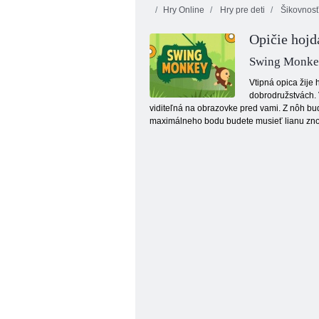
Hry Online
Hry pre deti
Šikovnosť
Opičie hojd
Nekonečné
Ovocie
Vianočné vyda
bubliny
Swing Monk
Vtipná opica žije
dobrodružstvách. 
viditeľná na obrazovke pred vami. Z nôh bud
maximálneho bodu budete musieť lianu znova