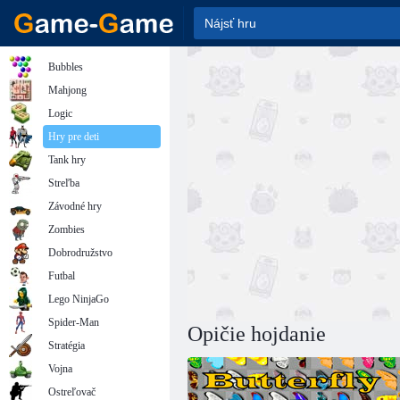
Bubbles
Mahjong
Logic
Hry pre deti
Tank hry
Streľba
Závodné hry
Zombies
Dobrodružstvo
Futbal
Lego NinjaGo
Spider-Man
Opičie hojdanie
Stratégia
Vojna
Ostreľovač