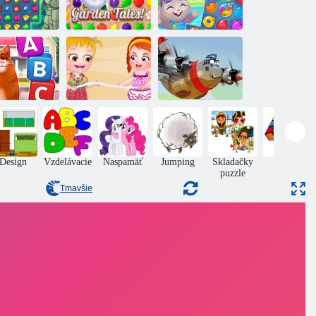
Záhradné
enoty Blitz 3
príbehy
Bazén
oto Wasiya:
Detská Hazel:
Veže slov
Beach party
Piloti hrdinovia
Design
Vzdelávacie
Naspamäť
Jumping
Skladačky
Puzzle
puzzle
Tmavšie