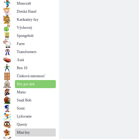
Minecraft
Detská Hazel
Karikatúry hry
Výchovný
Spongebob
Farm
Transformers
Autá
Ben 10
Úniková miestnosť
Hry pre deti
Mario
Snail Bob
Sonic
Lyžovanie
Questy
Mini hry