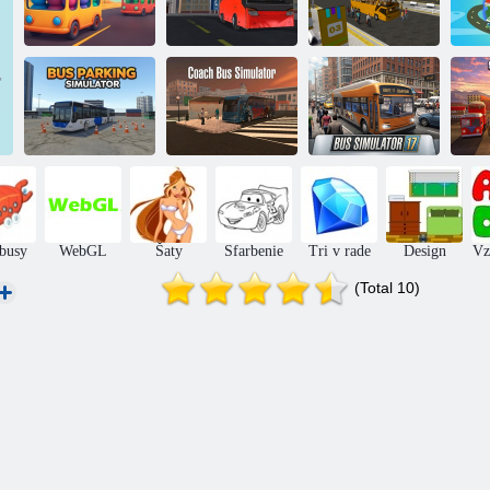
Európsky
autobusový
Autobusový
Farba autobusu
simulátor
simulátor 2019
Vý
Simulátor
Simulátor
parkovania
autobusovej
Autobusový
autobusov
dopravy
simulátor
busy
WebGL
Šaty
Sfarbenie
Tri v rade
Design
Vz
(Total 10)