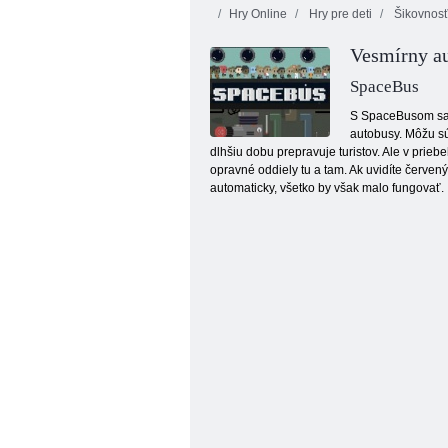
Hry Online
Hry pre deti
Šikovnosť
Vesmírny a
SpaceBus
S SpaceBusom sa 
autobusy. Môžu sú
dlhšiu dobu prepravuje turistov. Ale v prie
Vesmírni priatelia
opravné oddiely tu a tam. Ak uvidíte červen
automaticky, všetko by však malo fungovať.