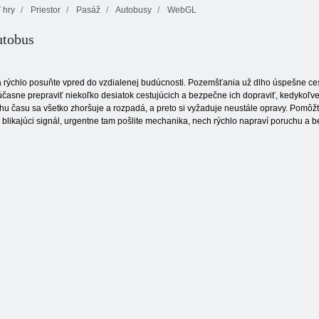
 hry
Priestor
Pasáž
Autobusy
WebGL
utobus
Vesmírny
Ochrana galaxie
bojový simulátor
Antigravitačné
rýchlo posuňte vpred do vzdialenej budúcnosti. Pozemšťania už dlho úspešne ces
časne prepraviť niekoľko desiatok cestujúcich a bezpečne ich dopraviť, kedykoľvek
behu času sa všetko zhoršuje a rozpadá, a preto si vyžaduje neustále opravy. Pomô
ý blikajúci signál, urgentne tam pošlite mechanika, nech rýchlo napraví poruchu a b