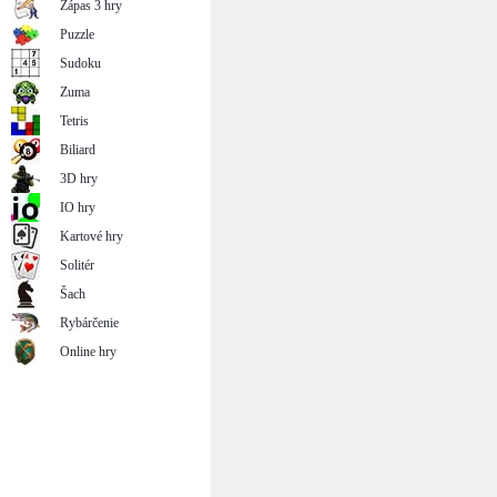
Zápas 3 hry
Puzzle
Sudoku
Zuma
Tetris
Biliard
3D hry
IO hry
Kartové hry
Solitér
Šach
Rybárčenie
Online hry