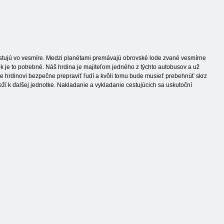
tujú vo vesmíre. Medzi planétami premávajú obrovské lode zvané vesmírne
 je to potrebné. Náš hrdina je majiteľom jedného z týchto autobusov a už
žte hrdinovi bezpečne prepraviť ľudí a kvôli tomu bude musieť prebehnúť skrz
eží k ďalšej jednotke. Nakladanie a vykladanie cestujúcich sa uskutoční