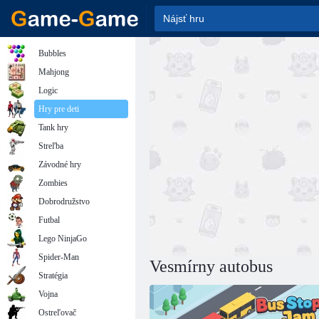
Bubbles
Mahjong
Logic
Hry pre deti
Tank hry
Streľba
Závodné hry
Zombies
Dobrodružstvo
Futbal
Lego NinjaGo
Spider-Man
Vesmírny autobus
Stratégia
Vojna
Ostreľovač