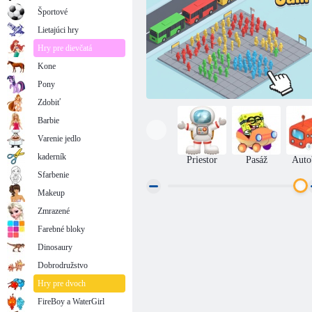
Športové
Lietajúci hry
Hry pre dievčatá
Kone
Pony
Zdobiť
Barbie
Varenie jedlo
kaderník
Priestor
Pasáž
Auto
Sfarbenie
Makeup
Zmrazené
Zápchy na autobusovej zastávke
Farebné bloky
Dinosaury
Dobrodružstvo
Hry pre dvoch
FireBoy a WaterGirl