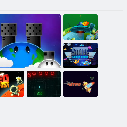
Strieľať
cudzinca
Galaktický útok
Červená
základňa
Útok na zemi
Retro Galaxy
Vonkajší priestor