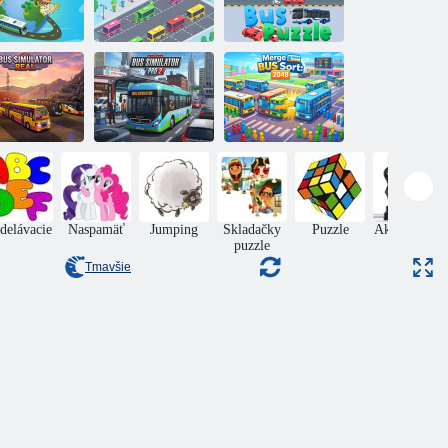
Autobus
odchádza, je tu
Autobusová
let po meste
zápcha
hádanka
Skutočný
autobusový
Autobusový
Zlúčiť triedenie
simulátor
simulátor 2
autobusov: 2048
delávacie
Naspamäť
Jumping
Skladačky
Puzzle
Akčný Boys
puzzle
Tmavšie