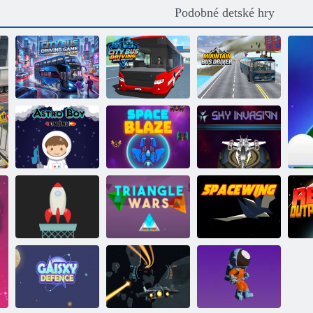
Podobné detské hry
Simulátor jazdy
Jazda mestských
v mestskom
Vodič horského
autobusov 2025
autobuse
autobusu
Astro chlapec
Kozmický
Hviezdna
online
plameň
invázia
Trojhranné
Skákať rakety
vojny
Vesmírne krídlo