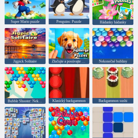
Super Mario puzzle
Penguins: Puzzle
Hádanky hádanky
Jigpick Solitaire
Zlučujte a posúvajte hádanky
Nekonečné bubliny
Klasický backgammon
Backgammon sushi
Bubble Shooter: Nekonečno