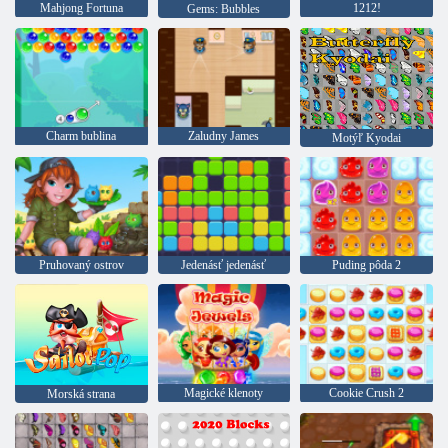
Mahjong Fortuna
1212!
Gems: Bubbles
Charm bublina
Zaludny James
Motýľ Kyodai
Pruhovaný ostrov
Jedenásť jedenásť
Puding pôda 2
Magické klenoty
Cookie Crush 2
Morská strana