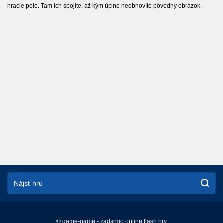
hracie pole. Tam ich spojíte, až kým úplne neobnovíte pôvodný obrázok.
© game-game - zadarmo online flash hry