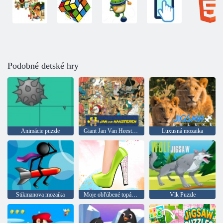
Podobné detské hry
Animácie puzzle
Giant Jan Van Heesteren
Luxusná mozaika
Stikmanova mozaika
Moje obľúbené topánky
Vlk Puzzle