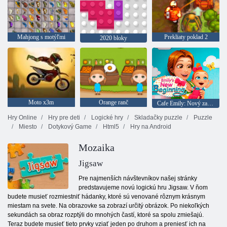
Mahjong s motýľmi
Prekliaty poklad 2
2020 bloky
Moto x3m
Orange ranč
Cafe Emily: Nový začiatok
Hry Online
Hry pre deti
Logické hry
Skladačky puzzle
Puzzle
Miesto
Dotykový Game
Html5
Hry na Android
Mozaika
Jigsaw
Pre najmenších návštevníkov našej stránky
predstavujeme novú logickú hru Jigsaw. V ňom
budete musieť rozmiestniť hádanky, ktoré sú venované rôznym krásnym
miestam na svete. Na obrazovke sa zobrazí určitý obrázok. Po niekoľkých
sekundách sa obraz rozptýli do mnohých častí, ktoré sa spolu zmiešajú.
Teraz budete musieť tieto prvky vziať jeden po druhom a preniesť ich na