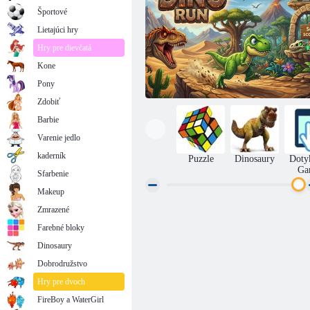
Športové
Lietajúci hry
Hry pre dievčatá
Kone
Pony
Zdobiť
Barbie
Varenie jedlo
kaderník
Puzzle
Dinosaury
Doty
Ga
Sfarbenie
Makeup
Zmrazené
Bež, Dino! Utekaj!
Farebné bloky
Dinosaury
Dobrodružstvo
Hry pre dvoch
FireBoy a WaterGirl