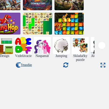
Dominators:
inosaury vs
Bojujte s
Hon na kráľa
asteroidy
dinosaurami
dinosaurov
Gold Rush:
Dino skok
Kris Mahjong
Treasure Hunter
Design
Vzdelávacie
Naspamäť
Jumping
Skladačky
Akčný Boys
puzzle
Tmavšie