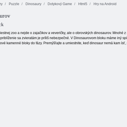
ry
Puzzle
Dinosaury
Dotykový Game
Html5
Hry na Android
aurov
Stohovacie
zariadenie
Juicy linka
Lesné bubliny
ck
miestnej zoo a nejde o zajačikov a veveričky, ale o obrovských dinosaurov. Mnohé z ni
e priblíženie sa zvieratám je príliš nebezpečné. V Dinosaurovom bloku máme iný spô
vé kamenné bloky do fázy. Premýšľajte a umiestnite, keď dinosaur nemá kam ísť,