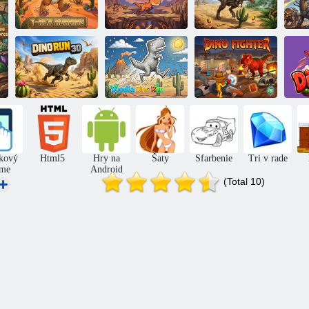
Bežiaci
Tyrannosaurus
D
tyrannosaurus
Dino Go
Rex beží v 3D
Bežiaci
dinosaurus
Beh Dino
Dino bojovník
kový
Html5
Hry na
Šaty
Sfarbenie
Tri v rade
me
Android
(Total 10)