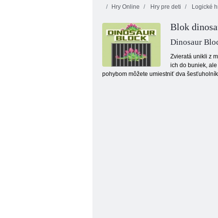
Hry Online
Hry pre deti
Logické h
Blok dinos
Dinosaur Blo
Zvieratá unikli z 
ich do buniek, al
pohybom môžete umiestniť dva šesťuholníko
Fireboy a Watergirl 4: Crystal Temple