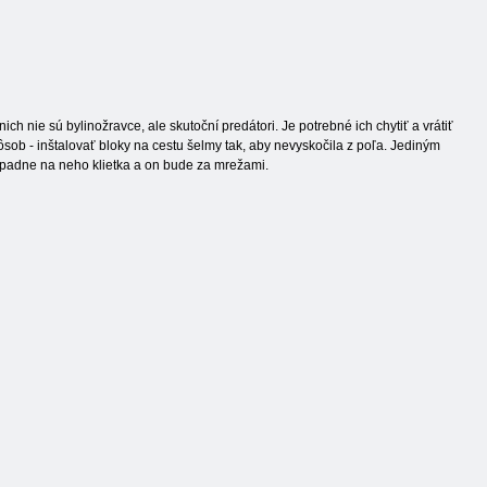
ch nie sú bylinožravce, ale skutoční predátori. Je potrebné ich chytiť a vrátiť
sob - inštalovať bloky na cestu šelmy tak, aby nevyskočila z poľa. Jediným
 padne na neho klietka a on bude za mrežami.