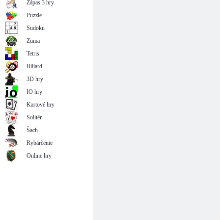
Zápas 3 hry
Puzzle
Sudoku
Zuma
Tetris
Biliard
3D hry
IO hry
Kartové hry
Solitér
Šach
Rybárčenie
Online hry