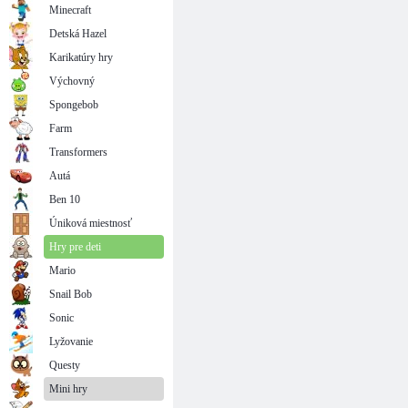
Minecraft
Detská Hazel
Karikatúry hry
Výchovný
Spongebob
Farm
Transformers
Autá
Ben 10
Úniková miestnosť
Hry pre deti
Mario
Snail Bob
Sonic
Lyžovanie
Questy
Mini hry