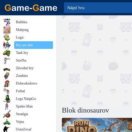
Bubbles
Mahjong
Logic
Hry pre deti
Tank hry
Streľba
Závodné hry
Zombies
Dobrodružstvo
Futbal
Lego NinjaGo
Spider-Man
Blok dinosaurov
Stratégia
Vojna
Ostreľovač