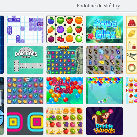
Podobné detské hry
Mora boj
Onet Connect
Aqua blitz
Klasické domino
Klenoty Blitz 3
Motýľ Kyodai
Ovocie
Gems: Bubbles
Charm bublina
Co