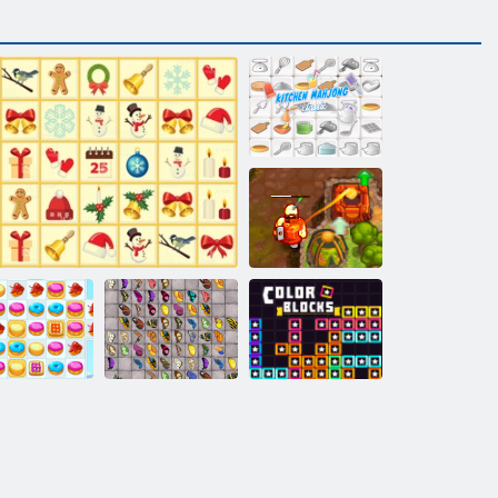
Kuchynský
mahjong
Prekliaty poklad
2
Mahjong s
okie Crush 2
Vianočný mahjong
motýľmi
Farebné bloky