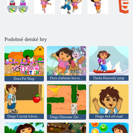
Podobné detské hry
Dora sfarbenie hra ranger
Dasha Heavenly jump
Dora Pet Shop
Diego Crystal Adventure
Diego 4x4 off-road
Diego Dinosaur Záchranný