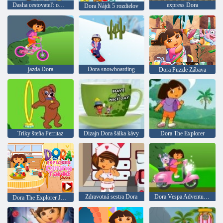
Dasha cestovateľ: omaľovánka
express Dora
Dora Nájdi 5 rozdielov
jazda Dora
Dora snowboarding
Dora Puzzle Zábava
Triky šteňa Perritaz
Dizajn Dora šálka kávy
Dora The Explorer
Zdravotná sestra Dora
Dora Vespa Adventures
Dora The Explorer Jedálenský stôl Decor