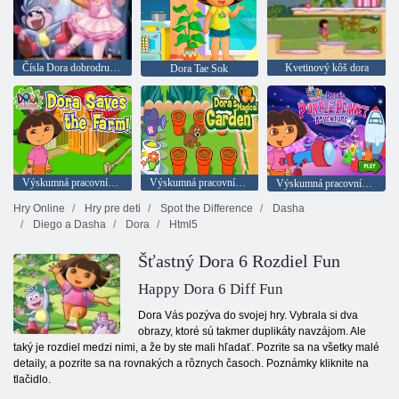
Čísla Dora dobrodružstvo
Kvetinový kôš dora
Dora Tae Sok
Výskumná pracovníčka Dora: FAR SALVATION
Výskumná pracovníčka Dora: Magic Garden of Dora
Výskumná pracovníčka Dora: Adventures of Dora na fialovej planéte
Hry Online
Hry pre deti
Spot the Difference
Dasha
Diego a Dasha
Dora
Html5
Šťastný Dora 6 Rozdiel Fun
Happy Dora 6 Diff Fun
Dora Vás pozýva do svojej hry. Vybrala si dva
obrazy, ktoré sú takmer duplikáty navzájom. Ale
taký je rozdiel medzi nimi, a že by ste mali hľadať. Pozrite sa na všetky malé
detaily, a pozrite sa na rovnakých a rôznych časoch. Poznámky kliknite na
tlačidlo.