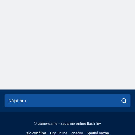
© game-game - zadarmo online flash hry
English
slovenčina
Hry Online
Značky
Spätná väzba