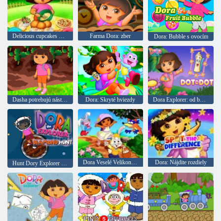
Delicious cupcakes Dash
Farma Dora: zber
Dora: Bubble s ovocím
Dasha potrebujú nástroje
Dora: Skryté hviezdy
Dora Explorer: od bodu k bodu
Dora Veselé Velikonoce nájdete rozdiely
Dora: Nájdite rozdiely
Hunt Dory Explorer Diamond Diamond