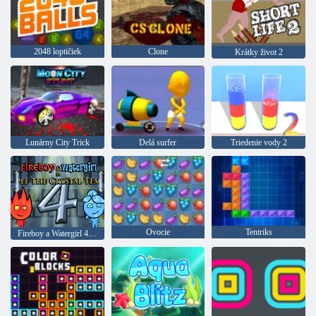
2048 loptičiek
Clone
Krátky život 2
Lunárny City Trick
Delá surfer
Triedenie vody 2
Ovocie
Tentriks
Fireboy a Watergirl 4: Crystal Temple