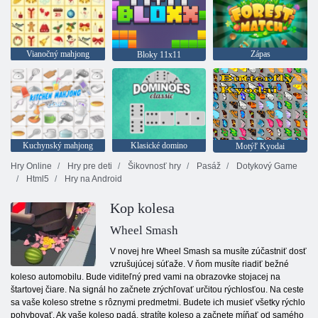
Vianočný mahjong
Zápas
Bloky 11x11
Kuchynský mahjong
Klasické domino
Motýľ Kyodai
Hry Online
Hry pre deti
Šikovnosť hry
Pasáž
Dotykový Game
Html5
Hry na Android
Kop kolesa
Wheel Smash
V novej hre Wheel Smash sa musíte zúčastniť dosť
vzrušujúcej súťaže. V ňom musíte riadiť bežné
koleso automobilu. Bude viditeľný pred vami na obrazovke stojacej na
štartovej čiare. Na signál ho začnete zrýchľovať určitou rýchlosťou. Na ceste
sa vaše koleso stretne s rôznymi predmetmi. Budete ich musieť všetky rýchlo
pohybovať. Ak vaše koleso padá, stratíte koleso a začnete míňať od samého