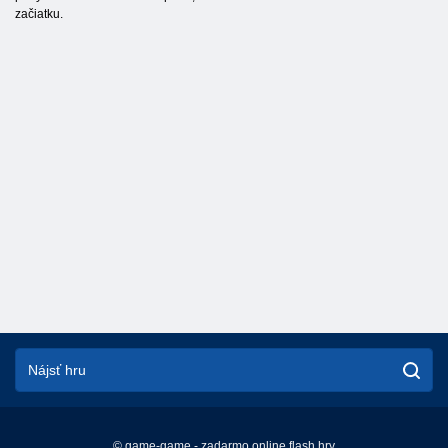
začiatku.
© game-game - zadarmo online flash hry