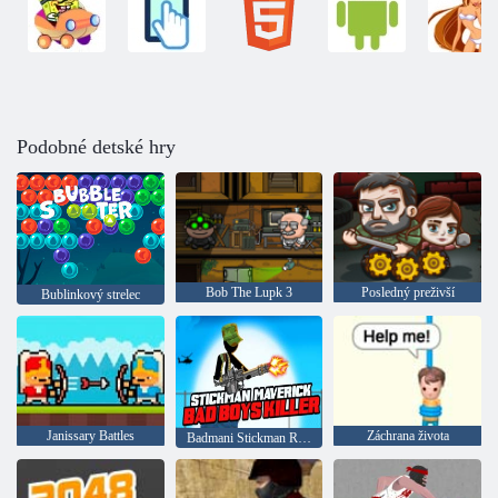
Podobné detské hry
Bob The Lupk 3
Posledný preživší
Bublinkový strelec
Janissary Battles
Záchrana života
Badmani Stickman Rebel Killer