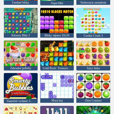
Farebné bloky
Stohovacie zariadenie
Aqua blitz
Klenoty Blitz 3
Bloky zápasu 10x10
Cookie Crush 3
Záhradné príbehy
Gold Rush: Treasure Hunter
Juicy linka
Mora boj
Onet Connect
Vianočné vydanie: Legrační bubliny