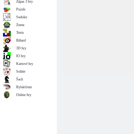
Zápas 3 hry
Puzzle
Sudoku
Zuma
Tetris
Biliard
3D hry
IO hry
Kartové hry
Solitér
Šach
Rybárčenie
Online hry