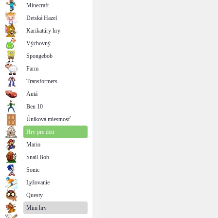
Minecraft
Detská Hazel
Karikatúry hry
Výchovný
Spongebob
Farm
Transformers
Autá
Ben 10
Úniková miestnosť
Hry pre deti
Mario
Snail Bob
Sonic
Lyžovanie
Questy
Mini hry