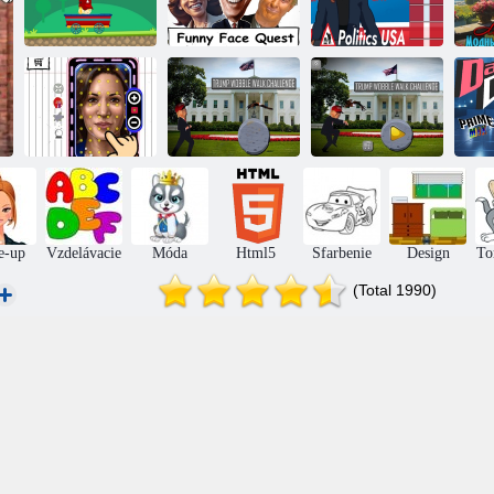
Kaká
Zábavná quest
dobrodružstvo
Face
Politici Ameriky
Úloha: Zábavná
Trump Walk
Trump: Test
T
tvár
With vzrušením
kolísavej chôdze
e-up
Vzdelávacie
Móda
Html5
Sfarbenie
Design
To
(Total 1990)