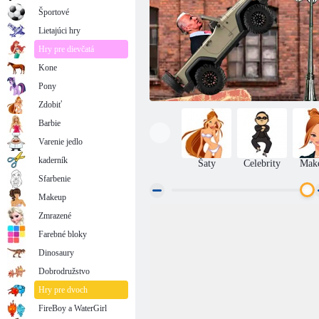
Športové
Lietajúci hry
Hry pre dievčatá
Kone
Pony
Zdobiť
Barbie
Varenie jedlo
kaderník
Šaty
Celebrity
Mak
Sfarbenie
Makeup
Zmrazené
Biden na kolese
Farebné bloky
Dinosaury
Dobrodružstvo
Hry pre dvoch
FireBoy a WaterGirl