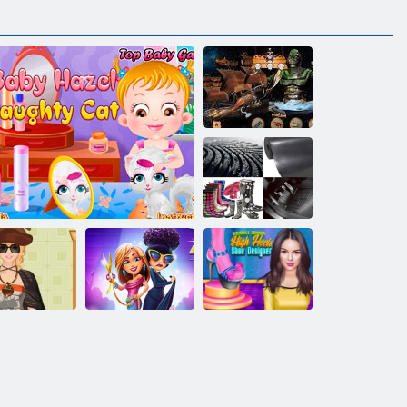
Skryté objekty:
pirátsky poklad
4 obrázky 1
slovo
Neuveriteľné
Návrhár obuvi:
Týždeň
Angela: Fashion
Vysoké
ojenský štýl
Dieťa Hazel - neposlušné mačky
Fever
podpätky