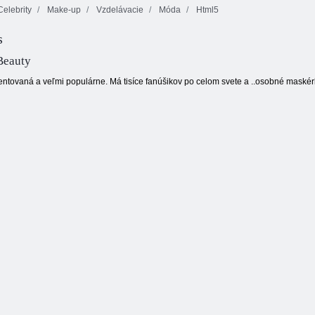
elebrity
Make-up
Vzdelávacie
Móda
Html5
s
Môj malý poník:
Cool maľovanie
Salón hidžábu
Pop
na tvár
Beauty
lentovaná a veľmi populárne. Má tisíce fanúšikov po celom svete a ..osobné maské