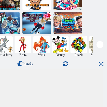
Módne
Kliknite na
experimenty
Celebrity Stlačte
kreslený
Mony Lisy
pupienok
pupienok
Funny vojny
anečný tanec
Antistressový
osôb: Trump v.
CSI
klobúk melania
Kim
m a Jerry
Bratz
Winx
Disney
Puzzle
Stolné hry
Tmavšie