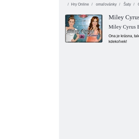
Hry Online
omaľovánky
Šaty
C
Miley Cyru
Miley Cyrus 
Ona je krásna, ta
kdekoľvek!
Mačka v klobúku vie veľa o tom! camp
Time