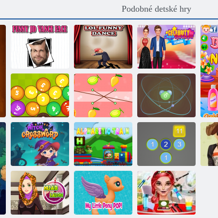
Podobné detské hry
Slávny pár na
Vtipná tvár Jay
červenom
Di Wanses
Lol vtipný tanec
koberci
Atómy on-line
Hracie lopty
Zápas s ovocím
null
Čarodejnica
Matematické
krížovka
Abecedný vlak
stopy
v