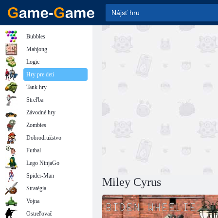
Bubbles
Mahjong
Logic
Hry pre deti
Tank hry
Streľba
Závodné hry
Zombies
Dobrodružstvo
Futbal
Lego NinjaGo
Spider-Man
Miley Cyrus
Stratégia
Vojna
Ostreľovač