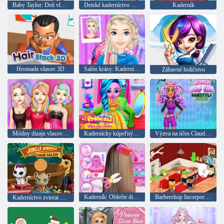
Baby Taylor: Deň vlasov
Detské kaderníctvo Nanny
Kaderník
Hromada vlasov 3D
Salón krásy: Kaderníctvo
Zábavné holičstvo
Módny dizajn vlasov s farbou
Kadernícky kúpeľný salón Princess
Výzva na účes Claudie vlčice
Kaderník: Oblečte dievča
Barbershop Incorporated
Kaderníctvo zvierat v džungli