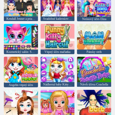
Kendall Jenner a priatelia: Salon Účesy
Svadobné kaderníctvo pre princeznej
Neónový účes Eliza
Kozmetický salón: Starostlivosť o domáce zvieratá
Vtipný účes mačiatka
Pánsky strih
Nádherná baby Kitty: Kaderníctvo
Návrh účesu Coachella
Angelin vtipný účes