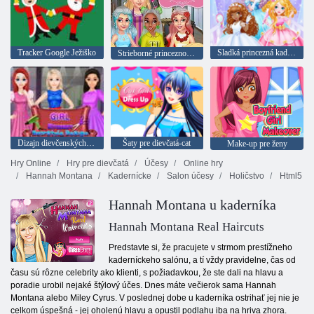
Tracker Google Ježiško
Sladká princezná kaderníctvo
Strieborné princeznovské účesy
Dizajn dievčenských študentských účesov
Šaty pre dievčatá-cat
Make-up pre ženy
Hry Online
Hry pre dievčatá
Účesy
Online hry
Hannah Montana
Kadernícke
Salon účesy
Holičstvo
Html5
Hannah Montana u kaderníka
Hannah Montana Real Haircuts
Predstavte si, že pracujete v strmom prestížneho
kaderníckeho salónu, a tí vždy pravidelne, čas od
času sú rôzne celebrity ako klienti, s požiadavkou, že ste dali na hlavu a
poradie urobil nejaké štýlový účes. Dnes máte večierok sama Hannah
Montana alebo Miley Cyrus. V poslednej dobe u kaderníka ostrihať jej nie je
celkom úspešná - jej oholenú hlavu a opustil podlahu iba na hriva zhora.