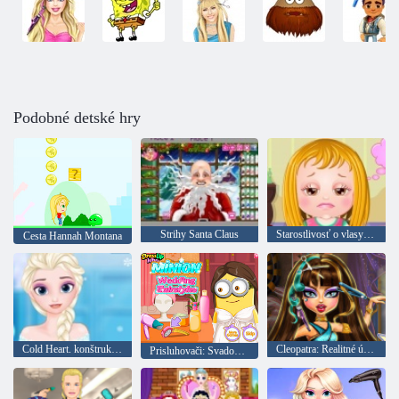
Podobné detské hry
Strihy Santa Claus
Starostlivosť o vlasy dieťa Hazel
Cesta Hannah Montana
Cold Heart. konštrukčné účesy
Cleopatra: Realitné účesy
Prisluhovači: Svadobné účesy