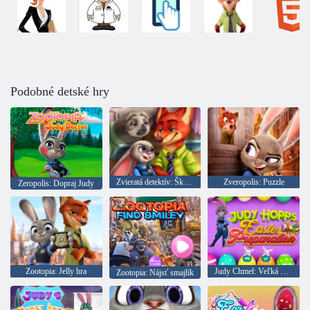
Podobné detské hry
Zvieratá detektív: Škodlivý vyšetrovanie
Zveropolis: Puzzle
Zeropolis: Dopraj Judy
Zootopia: Jelly hra
Judy Chmel: Veľká príprava
Zootopia: Nájsť smajlík