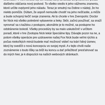
ďalšieho otáčania nový podvod. To všetko viedlo k jeho vážnemu zraneniu,
ktoré určite ovplyvnil jeho náladu. Teraz je smutný na čistine v nádeji, že ho
niekto pomôže. Dúfam, že aspoň nemusíte chodiť na jeho nešťastie, a môže
a bude schopný liečiť svoje zranenia. Ak to chcete v hre Zveropolis: Doctor
for Nick má všetko potrebné vybavenie a lieky. Skôr, začnú používať, sa snaží
vyrovnať sa s každou z postupov, akonáhle je to možné, sa postupne ho
odstránenie bolestí. Všetky procedúry by sa malo uskutočniť v určitom
poradí, ktoré v hre Zootopia Nick lekár špeciálne tipy. Dávajte pozor na ne, a
potom všetky operácie pre uzdravenie našej Fox Nick bude veľmi rýchlo a
počas niekoľkých minút budete mať možnosť vidieť na tvári ľstivý úsmev,
ktorý by svedčil o novú koncepciu vo svojej mysli. A v tejto chvíli naše
zoznámenie s touto líšky sa blíži ku koncu a dať príležitosť presťahovať sa
do iných hier, je k dispozícii na našich webových stránkach.