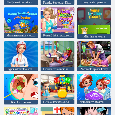
Nadýchaná ponuka na sobáš
Posypanie operácie
Puzzle: Zootopia: Kiss Ring
Malá nemocnica v oceáne: lekár
Kostný lekár: puzdro s ramenom
Mini-hry u lekára
Hyper zdravotná sestra: chorobná dovolenka
Liečivá cesta morskej princeznej
Zachráňte spiace krásy
Detská hračkárska sada mobil
Nemocnica: šťastná klinika
Klinika: Síra uší