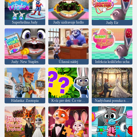
Superhrdina Judy
Judy uzdravuje hrdlo
Judy Eir
Judy: New Staples
Úžasná nádej
Infekcia králičieho ucha
Hádanka: Zootopia
Kvíz pre deti: Čo viete o Zootopii
Nadýchaná ponuka na sobáš