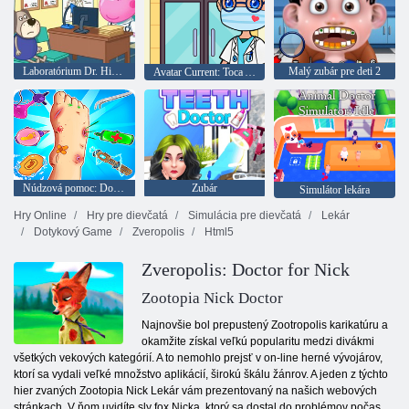
Laboratórium Dr. Hippo
Malý zubár pre deti 2
Avatar Current: Toca Avatar moja nemocnica
Núdzová pomoc: Doktor v krokoch
Zubár
Simulátor lekára
Hry Online
Hry pre dievčatá
Simulácia pre dievčatá
Lekár
Dotykový Game
Zveropolis
Html5
Zveropolis: Doctor for Nick
Zootopia Nick Doctor
Najnovšie bol prepustený Zootropolis karikatúru a
okamžite získal veľkú popularitu medzi divákmi
všetkých vekových kategórií. A to nemohlo prejsť v on-line herné vývojárov,
ktorí sa vydali veľké množstvo aplikácií, širokú škálu žánrov. A jeden z týchto
hier zvaných Zootopia Nick Lekár vám prezentovaný na našich webových
stránkach. V ňom uvidíte sly fox Nicka, ktorý sa dostal do problémov počas