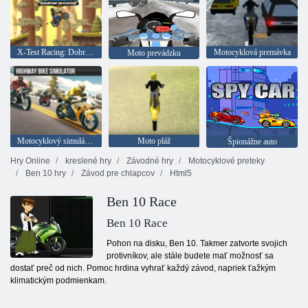
X-Test Racing: Dobrodružstvo v horách
Motocyklová premávka
Moto prevádzku
Motocyklový simulátor na diaľnici
Moto pláž
Špionážne auto
Hry Online
kreslené hry
Závodné hry
Motocyklové preteky
Ben 10 hry
Závod pre chlapcov
Html5
Ben 10 Race
Ben 10 Race
Pohon na disku, Ben 10. Takmer zatvorte svojich
protivníkov, ale stále budete mať možnosť sa
dostať preč od nich. Pomoc hrdina vyhrať každý závod, napriek ťažkým
klimatickým podmienkam.