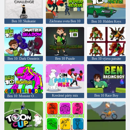
Ben 10: Skákanie
Záchrana sveta Ben 10
Ben 10: Hidden Keys
Ben 10: Dark Omnitrix
Ben 10 Puzzle
Ben 10 výzva pamäte
Kreslené párty mix
Ben 10 Race Boy
Ben 10: Monster Omaľovánky