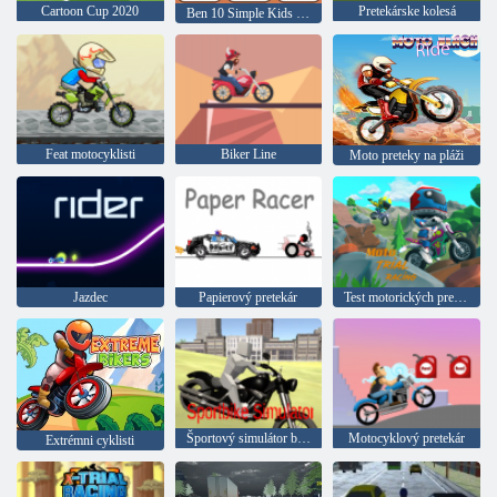
Cartoon Cup 2020
Pretekárske kolesá
Ben 10 Simple Kids Omaľovánky
Feat motocyklisti
Biker Line
Moto preteky na pláži
Jazdec
Papierový pretekár
Test motorických pretekov
Športový simulátor bicykla
Motocyklový pretekár
Extrémni cyklisti