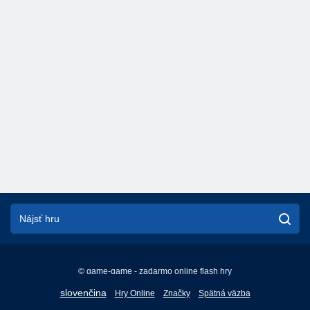
© game-game - zadarmo online flash hry
English
slovenčina
Hry Online
Značky
Spätná väzba