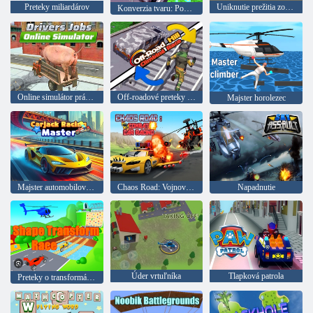
Preteky miliardárov
Uniknutie prežitia zombie
Konverzia tvaru: Pohybujúce sa auto
Online simulátor práce vodiča
Off-roadové preteky v horách
Majster horolezec
Majster automobilových pretekov
Chaos Road: Vojnové automobilové preteky
Napadnutie
Úder vrtuľníka
Tlapková patrola
Preteky o transformácii tvaru