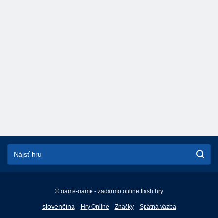
© game-game - zadarmo online flash hry
English
slovenčina
Hry Online
Značky
Spätná väzba