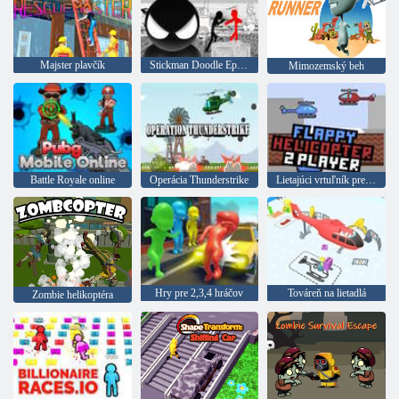
Majster plavčík
Stickman Doodle Epic Rage
Mimozemský beh
Battle Royale online
Operácia Thunderstrike
Lietajúci vrtuľník pre 2 hráčov
Hry pre 2,3,4 hráčov
Továreň na lietadlá
Zombie helikoptéra