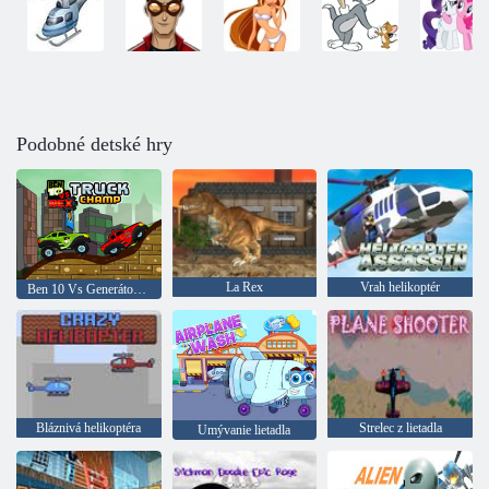
Podobné detské hry
La Rex
Vrah helikoptér
Ben 10 Vs Generátor Rex: Nákladné Championship
Bláznivá helikoptéra
Strelec z lietadla
Umývanie lietadla