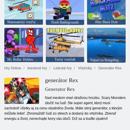
Matematický vrtuľník lietajúce slová
Blitz Black Hole
Noob Battlegrounds
Mr. Bullet: Hidden Ninja Kill Streak
Tučný vrtuľník
Nájazd na Bungeling Bay 3D
Hry Online
kreslené hry
Letecké hry
Vrtuľníky
Generátor Rex
generátor Rex
Generator Rex
Nad mestom visel strašnou hrozbu. Scary Monsters
útočiť na ľudí. Ste super agent, ktorý musí
zachrániť všetky aj za cenu vlastného života. Máte silný generátor, s ktorým
môžete letieť. Zhromaždiť ľudí zo striech a dodaný do vrtuľníka. Zbierať
energiu a život, nenechajte tvory vás útočí. Drž sa a buďte opatrní!