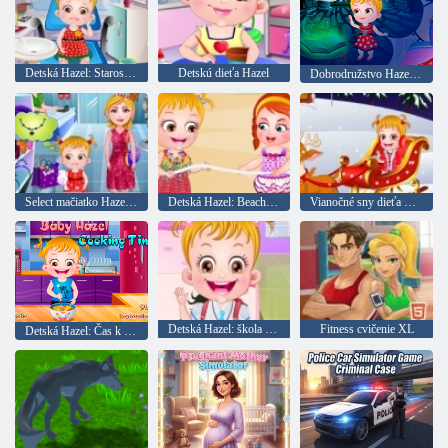
Detská Hazel: Starostlivosť o zuby
Detskú dieťa Hazel
Dobrodružstvo Hazel na majáku
Select mačiatko Hazel Fancy Dress
Detská Hazel: Beach party
Vianočné sny dieťa Hazel
Detská Hazel: škola zdravie
Fitness cvičenie XL
Detská Hazel: Čas k jedlu