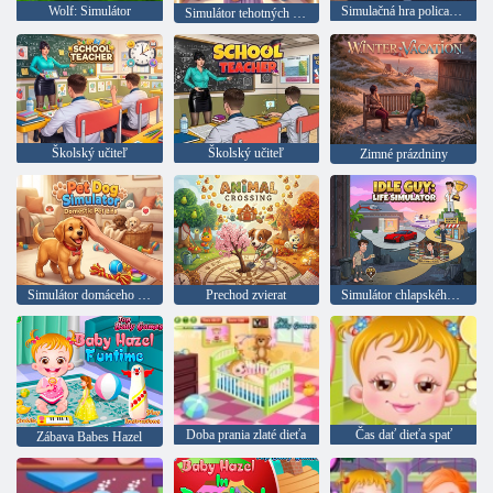
Wolf: Simulátor
Simulačná hra policajného auta, kriminálny prípad
Simulátor tehotných matiek
Školský učiteľ
Školský učiteľ
Zimné prázdniny
Simulátor domáceho psa
Prechod zvierat
Simulátor chlapského života
Doba prania zlaté dieťa
Čas dať dieťa spať
Zábava Babes Hazel