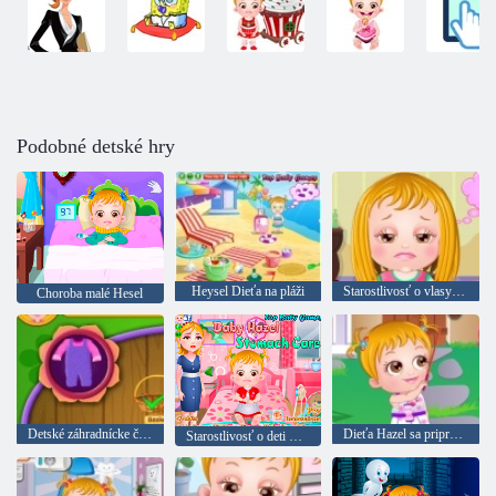
Podobné detské hry
Heysel Dieťa na pláži
Starostlivosť o vlasy dieťa Hazel
Choroba malé Hesel
Detské záhradnícke čas.
Dieťa Hazel sa pripravuje na party na záhrade
Starostlivosť o deti Hazel chorí s bruško