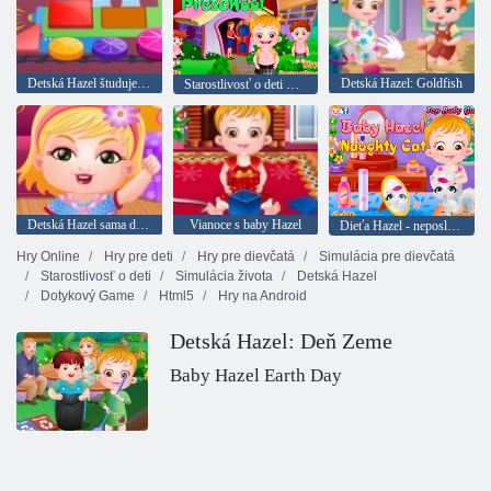
Detská Hazel študuje formulár
Detská Hazel: Goldfish
Starostlivosť o deti Hazel
Detská Hazel sama doma
Vianoce s baby Hazel
Dieťa Hazel - neposlušné mačky
Hry Online
Hry pre deti
Hry pre dievčatá
Simulácia pre dievčatá
Starostlivosť o deti
Simulácia života
Detská Hazel
Dotykový Game
Html5
Hry na Android
Detská Hazel: Deň Zeme
Baby Hazel Earth Day