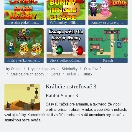
Prestaňte plakať, mama-strecha
Králiky sa pripravujú na Veľkú noc
Veľkonočný králik unikne z džungle
Príšery veľkonočných vajíčok
Útek s veľkonočným králikom
Farmár
Hry Online
Hry pre chlapcov
Strieľačky
Ostreľovač
Streľba pre chlapcov
Odraz
Králik
Html5
Králičie ostreľovač 3
Rabbit Sniper 3
Časy sú ťažké pre armádu, a tak tvrdo, že v boji
proti teroristom, zbraní v ruke, alebo skôr v nohách,
vzal aj králiky. Kompletné misii zničiť teroristami v 40 úrovniach hry a stať sa
skutočnou ostreľovača.