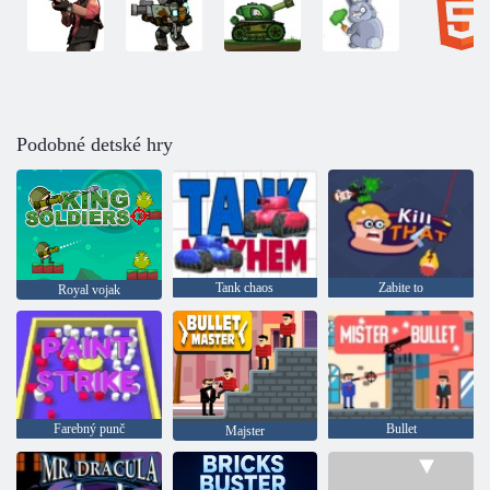
Podobné detské hry
Tank chaos
Zabite to
Royal vojak
Farebný punč
Bullet
Majster