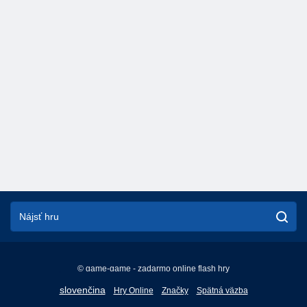
© game-game - zadarmo online flash hry
English
slovenčina
Hry Online
Značky
Spätná väzba