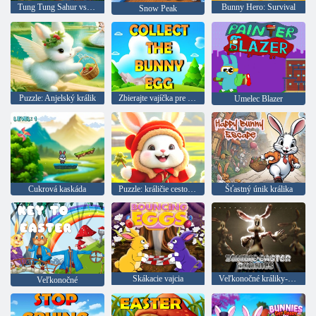
Tung Tung Sahur vs Zombies
Bunny Hero: Survival
Snow Peak
Puzzle: Anjelský králik
Zbierajte vajíčka pre zajačika
Umelec Blazer
Cukrová kaskáda
Puzzle: králičie cestovateľ
Šťastný únik králika
Skákacie vajcia
Veľkonočné králiky-Zombies
Veľkonočné