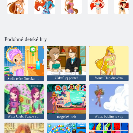
Podobné detské hry
Získať jej priateľ
Winx Club dievčatá
Stella tváre človeka Winx Club
Winx Club: Puzzle s Roxy
Winx: bubliny s víly
magický útok