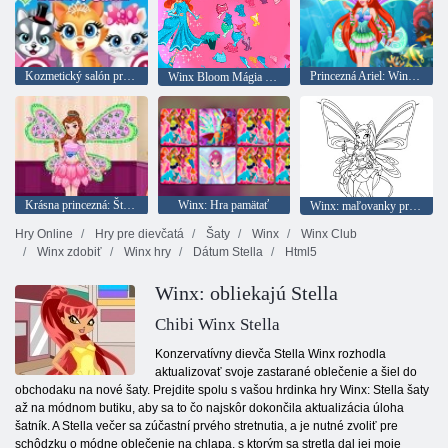
Kozmetický salón pre domácich miláčikov
Princezná Ariel: Winx Style
Winx Bloom Mágia Oblečenie
Krásna princezná: Štýl Winx
Winx: Hra pamätať
Winx: maľovanky pre deti
Hry Online
Hry pre dievčatá
Šaty
Winx
Winx Club
Winx zdobiť
Winx hry
Dátum Stella
Html5
Winx: obliekajú Stella
Chibi Winx Stella
Konzervatívny dievča Stella Winx rozhodla
aktualizovať svoje zastarané oblečenie a šiel do
obchodaku na nové šaty. Prejdite spolu s vašou hrdinka hry Winx: Stella šaty
až na módnom butiku, aby sa to čo najskôr dokončila aktualizácia úloha
šatník. A Stella večer sa zúčastní prvého stretnutia, a je nutné zvoliť pre
schôdzku o módne oblečenie na chlapa, s ktorým sa stretla dal jej moje