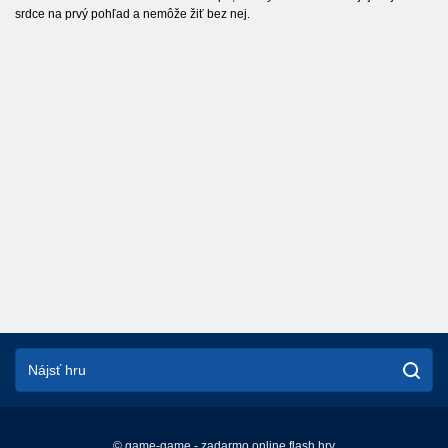
srdce na prvý pohľad a nemôže žiť bez nej.
© game-game - zadarmo online flash hry