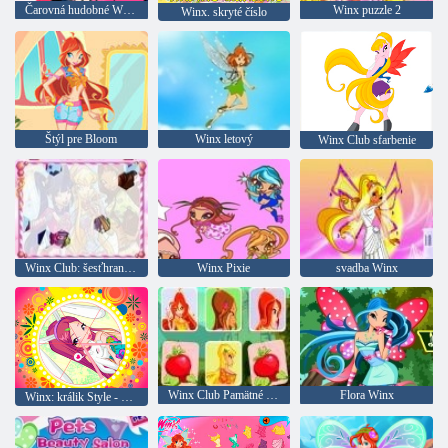
Čarovná hudobné Winx
Winx puzzle 2
Winx. skryté číslo
Štýl pre Bloom
Winx letový
Winx Club sfarbenie
Winx Club: šesťhran puzzle
Winx Pixie
svadba Winx
Winx Club Pamätné Trick
Flora Winx
Winx: králik Style - Okrúhly puzzle