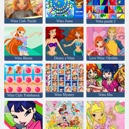
Winx Club: Puzzle
Winx Zuma
Winx puzzle 2
Winx Bloom
Disney a Winx
Love Winx: Okrúhly puzzle - Šťastný Valentína
Winx Mystery
Winx Mix
Winx Club: Podobnosti