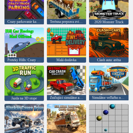
Crazy parkovanie kamiónu
Terénna preprava zvierat
2020 Monster Truck
Preteky Hills: Crazy Off-Road
Malá dodávka
Clash auta: aréna
Zničujúci simulátor autonehody
Simulátor veľkého nákladného auta
Jazda na 3D stope