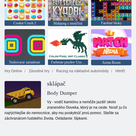
Cookie Crush 2
Farebné bloky
Mahjong s motýľmi
Stohovacie zariadenie
Farbenie pixelov Umenie klasiky
Arena Boom
Hry Online
Závodné hry
Racing na nákladné automobily
Html5
sklápač
Body Dumper
Vy - vodič kamiónu a nemôže jazdiť okolo
zraneného človeka, ktorý je na ceste. Nosiť ju čo
najrýchlejšie do nemocnice, aby mu poskytnúť prvú pomoc. Staňte sa
záchranárom ľudského života. Ovládanie: šípkami.