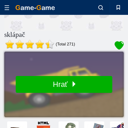
sklápač
(Total 271)
Hrať