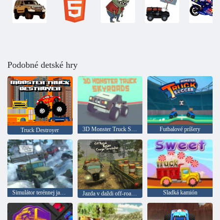
Podobné detské hry
3D Monster Truck Skyroads
Futbalové príšery
Truck Destroyer
Simulátor terénnej jazdy
Sladká kamión
Jazda v daždi off-road: Truck simulátor