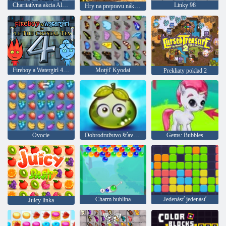
Charitatívna akcia Aljaška
Linky 98
Hry na prepravu nákladu so skutočnými zvieratami
Fireboy a Watergirl 4: Crystal Temple
Motýľ Kyodai
Prekliaty poklad 2
Ovocie
Dobrodružstvo šťavnatých bobúľ
Gems: Bubbles
Charm bublina
Jedenásť jedenásť
Juicy linka