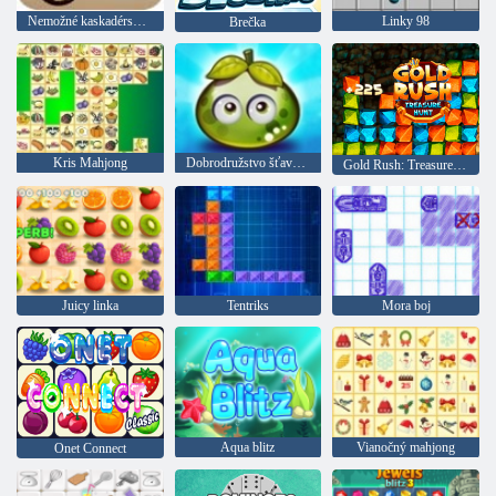
Nemožné kaskadérske kúsky na motocykli
Linky 98
Brečka
Kris Mahjong
Dobrodružstvo šťavnatých bobúľ
Gold Rush: Treasure Hunter
Juicy linka
Tentriks
Mora boj
Aqua blitz
Vianočný mahjong
Onet Connect