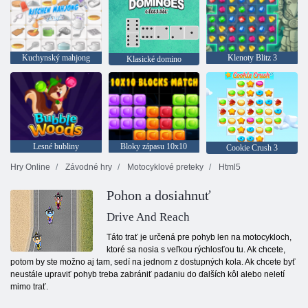
Kuchynský mahjong
Klenoty Blitz 3
Klasické domino
Lesné bubliny
Bloky zápasu 10x10
Cookie Crush 3
Hry Online
Závodné hry
Motocyklové preteky
Html5
Pohon a dosiahnuť
Drive And Reach
Táto trať je určená pre pohyb len na motocykloch,
ktoré sa nosia s veľkou rýchlosťou tu. Ak chcete,
potom by ste možno aj tam, sedí na jednom z dostupných kola. Ak chcete byť
neustále upraviť pohyb treba zabrániť padaniu do ďalších kôl alebo neletí
mimo trať.