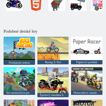
Podobné detské hry
Racing X-Test
Papierový pretekár
Pretekárske kolesá
Test motorických pretekov
Motocyklový simulátor na diaľnici
Športový simulátor bicykla