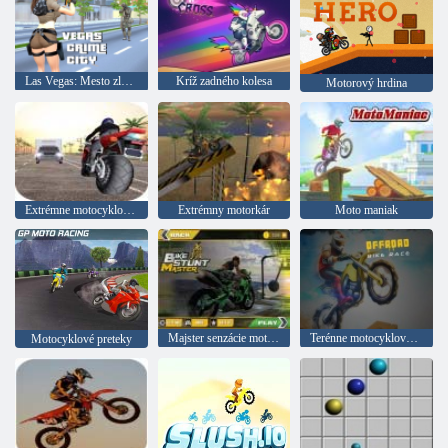
Las Vegas: Mesto zločinov
Kríž zadného kolesa
Motorový hrdina
Extrémne motocyklové preteky
Extrémny motorkár
Moto maniak
Majster senzácie motocyklov
Terénne motocyklové preteky
Motocyklové preteky