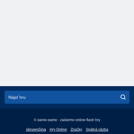
© game-game - zadarmo online flash hry
English
slovenčina
Hry Online
Značky
Spätná väzba