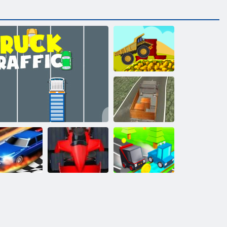
Mega trakt
Simulátor
nákladného auta
rag Race 3D
Pohyb vozíka
Vzorec horúčky
Blocky pretekár