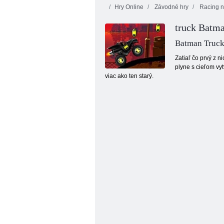
Hry Online
Závodné hry
Racing n
truck Batm
Batman Truc
Zatiaľ čo prvý z 
plyne s cieľom vy
viac ako ten starý.
Monster Trucks SUV