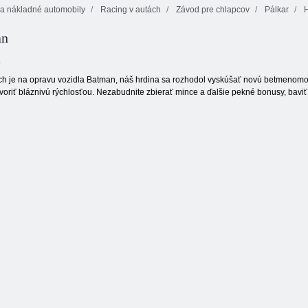
a nákladné automobily
Racing v autách
Závod pre chlapcov
Pálkar
H
an
Do kopca
Street
Rush mini-
Racing 2
obťažovanie
preteky
k
nich je na opravu vozidla Batman, náš hrdina sa rozhodol vyskúšať novú betmenomo
tvoriť bláznivú rýchlosťou. Nezabudnite zbierať mince a ďalšie pekné bonusy, bavi