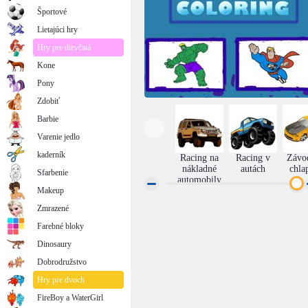
Športové
Lietajúci hry
Hry pre dievčatá
Kone
Pony
Zdobiť
Barbie
Varenie jedlo
kaderník
Racing na
Racing v
Závo
nákladné
autách
chla
Sfarbenie
automobily
Makeup
Zmrazené
Hrdinovia sfarbenie
Farebné bloky
Dinosaury
Dobrodružstvo
Hry pre dvoch
FireBoy a WaterGirl