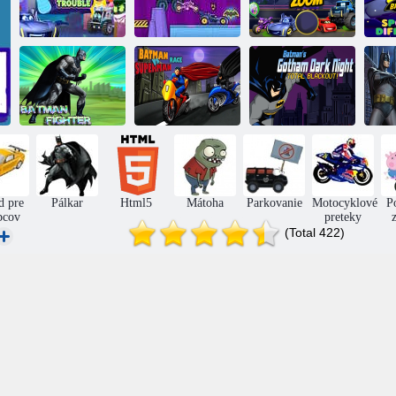
Problémy s
hračkou
Batwheels: Deň
Batwheels:
Batwheels
v Batcave
zbierajte loptičky
Odh
Úplne
zatemnený
Batman
Závod Batman
Gotham's Dark
bojovník
vs Superman
Knight Batman!
d pre
Pálkar
Html5
Mátoha
Parkovanie
Motocyklové
P
pcov
preteky
(Total 422)