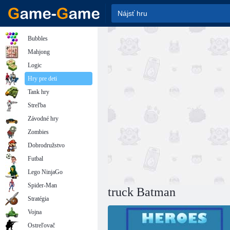
Bubbles
Mahjong
Logic
Hry pre deti
Tank hry
Streľba
Závodné hry
Zombies
Dobrodružstvo
Futbal
Lego NinjaGo
Spider-Man
truck Batman
Stratégia
Vojna
Ostreľovač