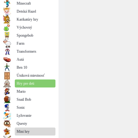
Minecraft
Detská Hazel
Karikatúry hry
Výchovný
Spongebob
Farm
Transformers
Autá
Ben 10
Úniková miestnosť
Hry pre deti
Mario
Snail Bob
Sonic
Lyžovanie
Questy
Mini hry