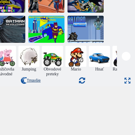
Batman vs
Superman:
Batwheels:
Basketbalový
Batman Street
aľte rozdiely
turnaj
Power
Batmanova
Omaľovánka
Batman vs
revolúcia
Batman: Toon
Mister Freeze
ožičovňa
Jumping
Obvodové
Mario
Hnať
Racing ATV
závodné
preteky
Tmavšie