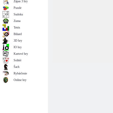
Zápas 3 hry
Puzzle
Sudoku
Zuma
Tetris
Biliard
3D hry
IO hry
Kartové hry
Solitér
Šach
Rybárčenie
Online hry