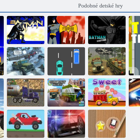
Podobné detské hry
Kostým
Batman Survival
Batman navždy
Batmana
Jazda v daždi
Simulátor
off-road: Truck
terénnej jazdy
Dump Racing
simulátor
Preprava
Simulátor
ropným
smetiarskeho
tankerom
vozidla
Sladká kamión
D