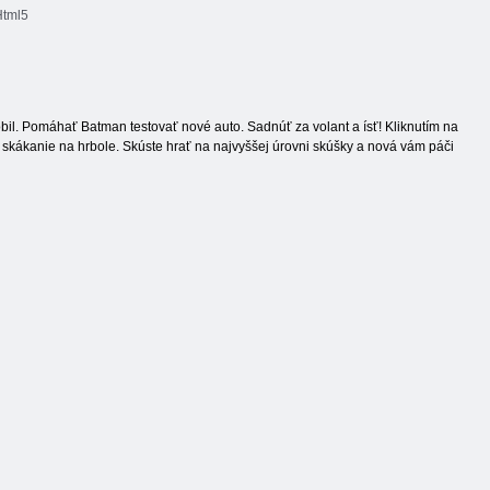
tml5
bil. Pomáhať Batman testovať nové auto. Sadnúť za volant a ísť! Kliknutím na
ť skákanie na hrbole. Skúste hrať na najvyššej úrovni skúšky a nová vám páči