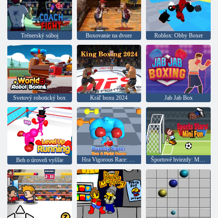
Trénerský súboj
Boxovanie na dvore
Roblox: Obby Boxer
Svetový robotický box
Kráľ boxu 2024
Jab Jab Box
Hra Vigorous Race: Run and Fight
Športové hviezdy: Mini zábava
Beh o úroveň vyššie