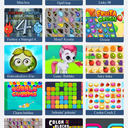
Mini box
Linky 98
Opičí kop
Fireboy a Watergirl 4: Crystal Temple
Motýľ Kyodai
Ovocie
Dobrodružstvo šťavnatých bobúľ
Gems: Bubbles
Juicy linka
Jedenásť jedenásť
Cookie Crush 2
Charm bublina