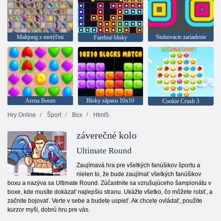
Mahjong s motýľmi
Stohovacie zariadenie
Farebné bloky
Arena Boom
Bloky zápasu 10x10
Cookie Crush 3
Hry Online
Šport
Box
Html5
záverečné kolo
Ultimate Round
Zaujímavá hra pre všetkých fanúšikov športu a
nielen to, že bude zaujímať všetkých fanúšikov
boxu a nazýva sa Ultimate Round. Zúčastnite sa vzrušujúceho šampionátu v
boxe, kde musíte dokázať najlepšiu stranu. Ukážte všetko, čo môžete robiť, a
začnite bojovať. Verte v sebe a budete uspieť. Ak chcete ovládať, použite
kurzor myši, dobrú hru pre vás.