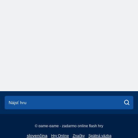
© game-game - zadarmo online flash hry
English
slovenčina
Hry Online
Značky
Spätná väzba