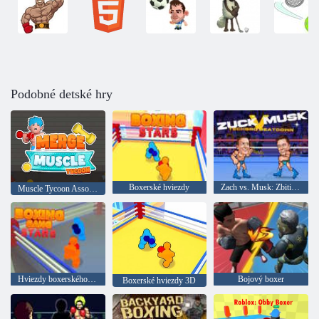
Podobné detské hry
Boxerské hviezdy
Zach vs. Musk: Zbitie Technobrothera
Muscle Tycoon Association
Hviezdy boxerského gangu
Bojový boxer
Boxerské hviezdy 3D