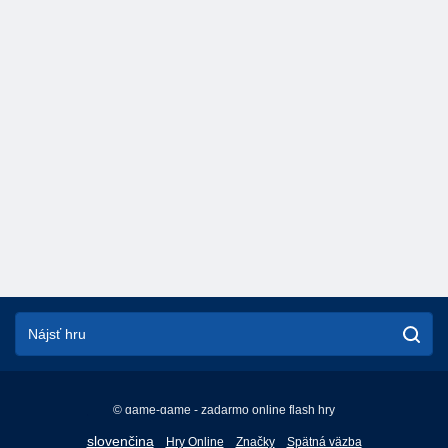
© game-game - zadarmo online flash hry
English
slovenčina
Hry Online
Značky
Spätná väzba