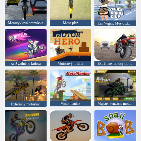
Motocyklová premávka
Moto pláž
Las Vegas: Mesto zločinov
Kríž zadného kolesa
Motorový hrdina
Extrémne motocyklové preteky
Moto maniak
Majster senzácie motocyklov
Extrémny motorkár