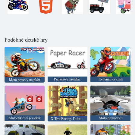
Podobné detské hry
Papierový pretekár
Extrémni cyklisti
Moto preteky na pláži
Motocyklový pretekár
Moto prevádzku
X-Test Racing: Dobrodružstvo v horách