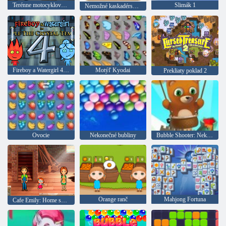
Terénne motocyklové preteky
Slimák 1
Nemožné kaskadérske kúsky na motocykli
Fireboy a Watergirl 4: Crystal Temple
Motýľ Kyodai
Prekliaty poklad 2
Ovocie
Nekonečné bubliny
Bubble Shooter: Nekonečno
Orange ranč
Mahjong Fortuna
Cafe Emily: Home sweet home