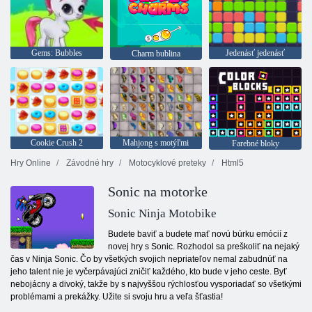
Gems: Bubbles
Jedenásť jedenásť
Charm bublina
Cookie Crush 2
Mahjong s motýľmi
Farebné bloky
Hry Online
Závodné hry
Motocyklové preteky
Html5
Sonic na motorke
Sonic Ninja Motobike
Budete baviť a budete mať novú búrku emócií z
novej hry s Sonic. Rozhodol sa preškoliť na nejaký
čas v Ninja Sonic. Čo by všetkých svojich nepriateľov nemal zabudnúť na
jeho talent nie je vyčerpávajúci zničiť každého, kto bude v jeho ceste. Byť
nebojácny a divoký, takže by s najvyššou rýchlosťou vysporiadať so všetkými
problémami a prekážky. Užite si svoju hru a veľa šťastia!