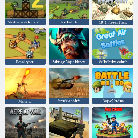
Mestské obliehanie 2 - letovisko Siege
Taktika blitz
1941 Frozen Front
Royal rytieri
Vikings: Vojna klanov
Veľké bitky vzduch
Stratégia nádrže
Bojový hrdina
Malta. io