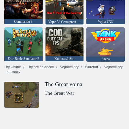
Commando 3
Vojna 2727
Vojna V: Cesta preživšieho
Epic Battle Simulator 2
Kód na službu
Aréna
Hry Online
Hry pre chlapcov
Vojnové hry
Warcraft
Vojnové hry
Html5
The Great vojna
The Great War