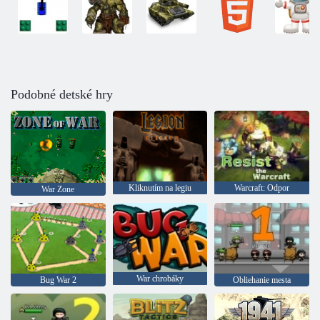
Podobné detské hry
Kliknutím na legiu
Warcraft: Odpor
War Zone
War chrobáky
Bug War 2
Obliehanie mesta