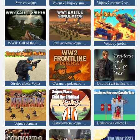
Sme vo vojne
Vojnový ostrovný veliteľ
Vojenský bojový simulátor
WWII: Call of the Sniper
Prvá svetová vojna: Battle Simulator
Vojnový jazdci
Strelec a beh: Vojna
Obrana v pokročilom druhej svetovej vojne
Ovorová zlá tarifná vojna
Ostreľovacia vojna: Nájdite zločinec
Hrdinovia sleďov: Hradná vojna
Vojna Sticmana