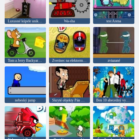
Luxusné kúpele uniknúť
Wa-sha
test Arena
Tom a Jerry Backyard Trip
Zverinec na elektormobilchikah
zviazané
nebeský jump
Skryté objekty Pán Bean
Ben 10 abecedný vyhľadávania