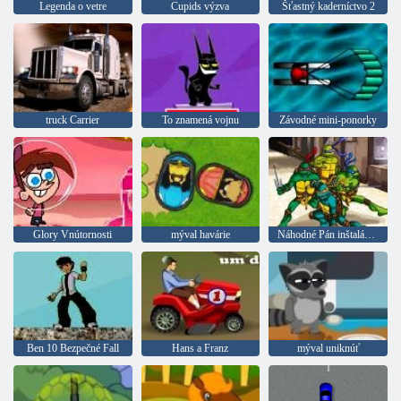
Legenda o vetre
Cupids výzva
Šťastný kaderníctvo 2
truck Carrier
To znamená vojnu
Závodné mini-ponorky
Glory Vnútornosti
mýval havárie
Náhodné Pán inštalácia Ninja Turtles
Ben 10 Bezpečné Fall
Hans a Franz
mýval uniknúť