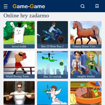
Online hry zadarmo
hovorí králik
Ben 10 Moto Run 2
Fantasy Horse Výrobca
World Boxing Tournament
naughty letuška
Ben 10 vrtuľník