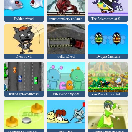
Rybkin závod
transformátory uniknúť
The Adventures of Super Penguins
Ovce vs vlk
trailer závod
Dvaja z čmeliaka
hrdina spravodlivosti
Ini- ciálne a výkyv
Van Piece Exotic Adventure
Vzdušný hokej pre dvoch
punt Dog
Avatar 4 národy turnaj