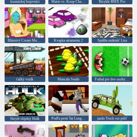
kozmickej bojovníci
Mario vs. Koop Championship
Bicykle BMX Pro
Bláznivý Cream Makeup
Kvapka atramentu 2
Spálňa uniknúť Lisa
ťažký vozík
Mancala Snails
Futbal pre dve osoby: Brankár
Podľa proti Tai Lung Boxing
jazda Truck cez púšť
Skryté objekty Hulk