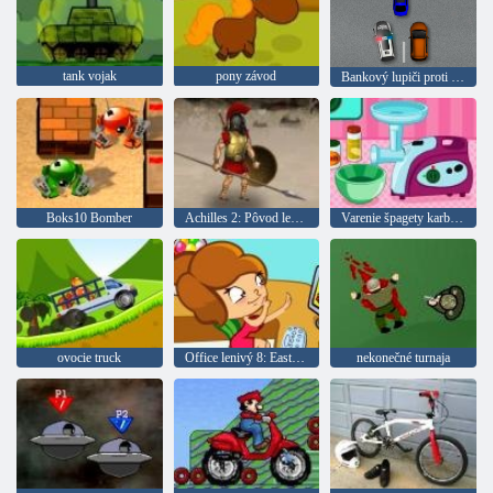
tank vojak
pony závod
Bankový lupiči proti polícii
Boks10 Bomber
Achilles 2: Pôvod legendy
Varenie špagety karbonátky
ovocie truck
Office lenivý 8: Easter Edition
nekonečné turnaja