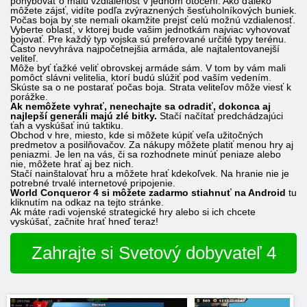
pohybovať o malú vzdialenosť v jednom otočení. Ako ďaleko
môžete zájsť, vidíte podľa zvýraznených šesťuholníkových buniek.
Počas boja by ste nemali okamžite prejsť celú možnú vzdialenosť.
Vyberte oblasť, v ktorej bude vašim jednotkám najviac vyhovovať
bojovať. Pre každý typ vojska sú preferované určité typy terénu.
Často nevyhráva najpočetnejšia armáda, ale najtalentovanejší
veliteľ.
Môže byť ťažké veliť obrovskej armáde sám. V tom by vám mali
pomôcť slávni velitelia, ktorí budú slúžiť pod vaším vedením.
Skúste sa o ne postarať počas boja. Strata veliteľov môže viesť k
porážke.
Ak nemôžete vyhrať, nenechajte sa odradiť, dokonca aj
najlepší generáli majú zlé bitky.
Stačí načítať predchádzajúci
ťah a vyskúšať inú taktiku.
Obchod v hre, miesto, kde si môžete kúpiť veľa užitočných
predmetov a posilňovačov. Za nákupy môžete platiť menou hry aj
peniazmi. Je len na vás, či sa rozhodnete minúť peniaze alebo
nie, môžete hrať aj bez nich.
Stačí nainštalovať hru a môžete hrať kdekoľvek. Na hranie nie je
potrebné trvalé internetové pripojenie.
World Conqueror 4 si môžete zadarmo stiahnuť na Android
tu
kliknutím na odkaz na tejto stránke.
Ak máte radi vojenské strategické hry alebo si ich chcete
vyskúšať, začnite hrať hneď teraz!
Zahrajte si Svetový dobyvateľ 4