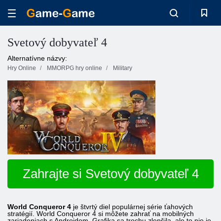
Svetový dobyvateľ 4
Alternatívne názvy:
Hry Online
MMORPG hry online
Military
Zahrajte si Svetový dobyvateľ 4
World Conqueror 4
je štvrtý diel populárnej série ťahových
stratégií. World Conqueror 4 si môžete zahrať na mobilných
zariadeniach s Androidom. Grafika sa trochu zlepšila, ale to nie je