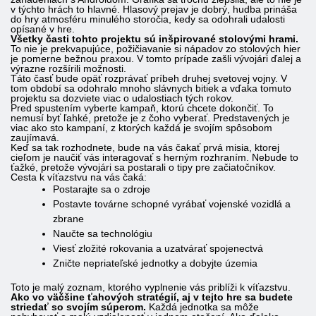
v týchto hrách to hlavné. Hlasový prejav je dobrý, hudba prináša
do hry atmosféru minulého storočia, kedy sa odohrali udalosti
opísané v hre.
Všetky časti tohto projektu sú inšpirované stolovými hrami.
To nie je prekvapujúce, požičiavanie si nápadov zo stolových hier
je pomerne bežnou praxou. V tomto prípade zašli vývojári ďalej a
výrazne rozšírili možnosti.
Táto časť bude opäť rozprávať príbeh druhej svetovej vojny. V
tom období sa odohralo mnoho slávnych bitiek a vďaka tomuto
projektu sa dozviete viac o udalostiach tých rokov.
Pred spustením vyberte kampaň, ktorú chcete dokončiť. To
nemusí byť ľahké, pretože je z čoho vyberať. Predstavených je
viac ako sto kampaní, z ktorých každá je svojím spôsobom
zaujímavá.
Keď sa tak rozhodnete, bude na vás čakať prvá misia, ktorej
cieľom je naučiť vás interagovať s herným rozhraním. Nebude to
ťažké, pretože vývojári sa postarali o tipy pre začiatočníkov.
Cesta k víťazstvu na vás čaká:
Postarajte sa o zdroje
Postavte továrne schopné vyrábať vojenské vozidlá a
zbrane
Naučte sa technológiu
Viesť zložité rokovania a uzatvárať spojenectvá
Zničte nepriateľské jednotky a dobyjte územia
Toto je malý zoznam, ktorého vyplnenie vás priblíži k víťazstvu.
Ako vo väčšine ťahových stratégií, aj v tejto hre sa budete
striedať so svojím súperom.
Každá jednotka sa môže