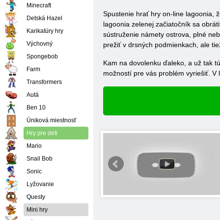
Minecraft
Spustenie hrať hry on-line lagoonia,
Detská Hazel
lagoonia zelenej začiatočník sa obrát
Karikatúry hry
sústruženie námety ostrova, plné nebe
Výchovný
prežiť v drsných podmienkach, ale tie
Spongebob
Kam na dovolenku ďaleko, a už tak tú
Farm
možností pre vás problém vyriešiť. V 
Transformers
Autá
Ben 10
Úniková miestnosť
Hry pre deti
Mario
Snail Bob
Sonic
Lyžovanie
Questy
Mini hry