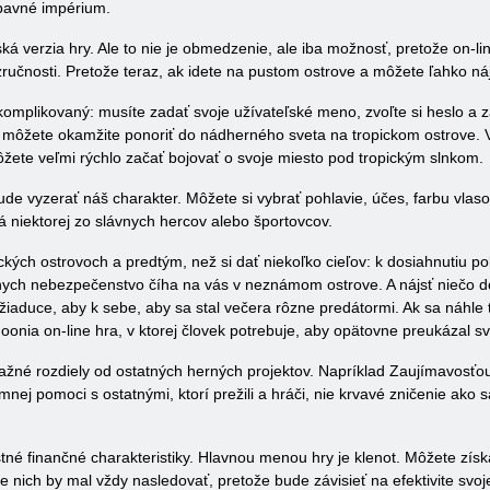
ábavné impérium.
uská verzia hry. Ale to nie je obmedzenie, ale iba možnosť, pretože on
zručnosti. Pretože teraz, ak idete na pustom ostrove a môžete ľahko náj
omplikovaný: musíte zadať svoje užívateľské meno, zvoľte si heslo a za
 môžete okamžite ponoriť do nádherného sveta na tropickom ostrove. V r
ete veľmi rýchlo začať bojovať o svoje miesto pod tropickým slnkom.
e vyzerať náš charakter. Môžete si vybrať pohlavie, účes, farbu vlasov
niektorej zo slávnych hercov alebo športovcov.
ických ostrovoch a predtým, než si dať niekoľko cieľov: k dosiahnutiu po
znych nebezpečenstvo číha na vás v neznámom ostrove. A nájsť niečo do
 žiaduce, aby k sebe, aby sa stal večera rôzne predátormi. Ak sa náhl
agoonia on-line hra, v ktorej človek potrebuje, aby opätovne preukázal
ažné rozdiely od ostatných herných projektov. Napríklad Zaujímavosťou
nej pomoci s ostatnými, ktorí prežili a hráči, nie krvavé zničenie ako sa
tné finančné charakteristiky. Hlavnou menou hry je klenot. Môžete získ
e nich by mal vždy nasledovať, pretože bude závisieť na efektivite svoj