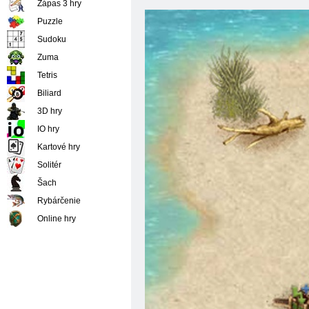
Zápas 3 hry
Puzzle
Sudoku
Zuma
Tetris
Biliard
3D hry
IO hry
Kartové hry
Solitér
Šach
Rybárčenie
Online hry