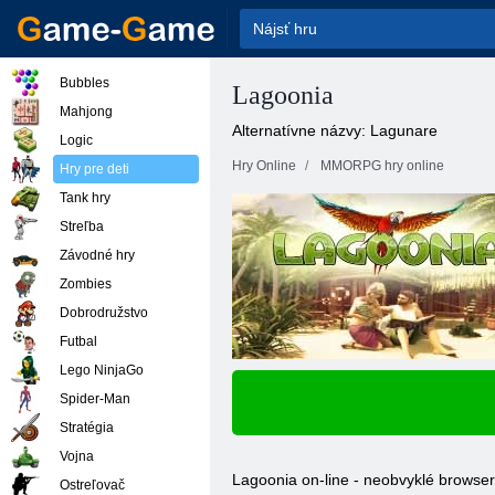
Bubbles
Lagoonia
Mahjong
Alternatívne názvy: Lagunare
Logic
Hry Online
MMORPG hry online
Hry pre deti
Tank hry
Streľba
Závodné hry
Zombies
Dobrodružstvo
Futbal
Lego NinjaGo
Spider-Man
Stratégia
Vojna
Lagoonia on-line - neobvyklé browser 
Ostreľovač