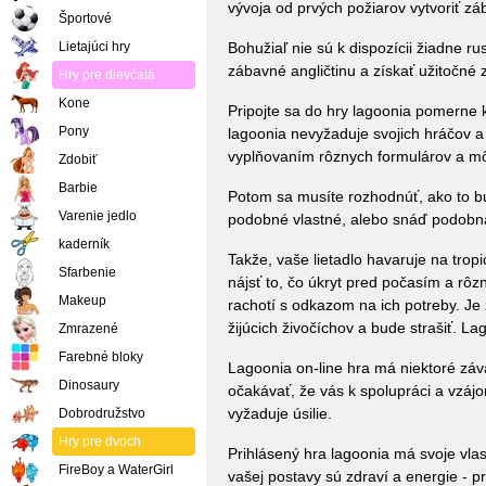
vývoja od prvých požiarov vytvoriť z
Športové
Lietajúci hry
Bohužiaľ nie sú k dispozícii žiadne r
zábavné angličtinu a získať užitočné 
Hry pre dievčatá
Kone
Pripojte sa do hry lagoonia pomerne k
Pony
lagoonia nevyžaduje svojich hráčov a
vyplňovaním rôznych formulárov a môž
Zdobiť
Barbie
Potom sa musíte rozhodnúť, ako to bud
Varenie jedlo
podobné vlastné, alebo snáď podobná 
kaderník
Takže, vaše lietadlo havaruje na trop
Sfarbenie
nájsť to, čo úkryt pred počasím a rô
Makeup
rachotí s odkazom na ich potreby. Je
žijúcich živočíchov a bude strašiť. L
Zmrazené
Farebné bloky
Lagoonia on-line hra má niektoré záv
Dinosaury
očakávať, že vás k spolupráci a vzájom
vyžaduje úsilie.
Dobrodružstvo
Hry pre dvoch
Prihlásený hra lagoonia má svoje vlas
FireBoy a WaterGirl
vašej postavy sú zdraví a energie - pr