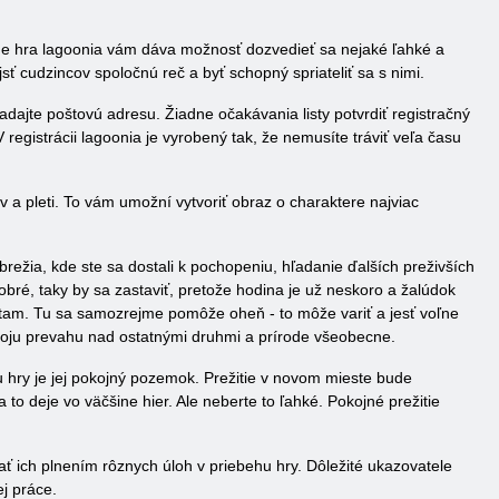
-line hra lagoonia vám dáva možnosť dozvedieť sa nejaké ľahké a
sť cudzincov spoločnú reč a byť schopný spriateliť sa s nimi.
dajte poštovú adresu. Žiadne očakávania listy potvrdiť registračný
egistrácii lagoonia je vyrobený tak, že nemusíte tráviť veľa času
 a pleti. To vám umožní vytvoriť obraz o charaktere najviac
brežia, kde ste sa dostali k pochopeniu, hľadanie ďalších preživších
bré, taky by sa zastaviť, pretože hodina je už neskoro a žalúdok
e tam. Tu sa samozrejme pomôže oheň - to môže variť a jesť voľne
 svoju prevahu nad ostatnými druhmi a prírode všeobecne.
 hry je jej pokojný pozemok. Prežitie v novom mieste bude
 to deje vo väčšine hier. Ale neberte to ľahké. Pokojné prežitie
ať ich plnením rôznych úloh v priebehu hry. Dôležité ukazovatele
ej práce.