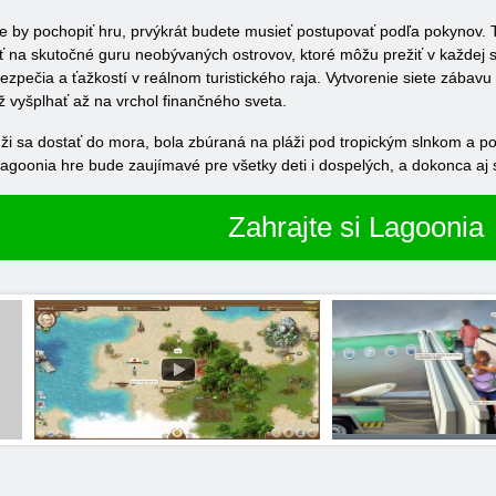
 že by pochopiť hru, prvýkrát budete musieť postupovať podľa pokynov.
iť na skutočné guru neobývaných ostrovov, ktoré môžu prežiť v každej s
zpečia a ťažkostí v reálnom turistického raja. Vytvorenie siete zábavu 
ž vyšplhať až na vrchol finančného sveta.
ži sa dostať do mora, bola zbúraná na pláži pod tropickým slnkom a pot
lagoonia hre bude zaujímavé pre všetky deti i dospelých, a dokonca aj st
Zahrajte si Lagoonia