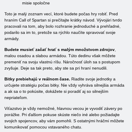
misie spoločne
Toto je malý zoznam vecí, ktoré budete počas hry robiť. Pred
hraním Call of Spartan si prečítajte krátky návod. Vývojári tvrdo
pracovali na tom, aby bolo rozhranie jednoduché a prehľadné,
podarilo sa im to, pretože sa rýchlo naučíte spravovať svoje
armády.
Budete musieť začať hrať s malým množstvom zdrojov
,
malou osadou a slabou armádou. Túto dedinu však môžete
premeniť na svoju vlastnú ríšu. Náročnosť úloh sa s postupom
zvyšuje. Deje sa tak preto, aby ste sa pri hraní nenudili.
Bitky prebiehajú v reálnom čase.
Riadite svoje jednotky a
určujete stratégiu počas bitky. Nie vždy vyhráva silnejšia armáda
a ak sa o to pokúsite, dokážete si poradiť aj so silnejším
nepriateľom.
Víťazstvo je vždy nemožné, hlavnou vecou je vyvodiť závery po
porážke. Pri ďalšom pokuse skúste niečo iné alebo požiadajte
svojich spojencov, aby vám pomohli. S ostatnými hráčmi môžete
komunikovať pomocou vstavaného chatu.