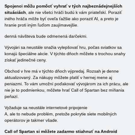
Spojenci môžu pomôcť vyhrať v tých najbeznádejnejších
situáciách
, ale nie všetci hráči budú k vám priateľskí. Poraziť
iného hráča môže byť oveľa ťažšie ako poraziť AI, a preto je
hranie proti iným ľuďom zaujímavejšie.
denná návšteva bude odmenená darčekmi.
Vývojári sa neustále snažia vylepšovať hru, počas sviatkov sa
konajú špeciálne akcie. V týchto dňoch môžete s trochou snahy
získať jedinečné ceny.
Obchod v hre má v týchto dňoch výpredaj. Rozsah je denne
aktualizovaný. Za nákupy môžete platiť v hernej mene aj
peniazmi. To vám umožní poďakovať vývojárom za ich prácu, ale
nie je to podmienkou, môžete hrať Call of Spartan bez míňania
peňazí.
Vyžaduje sa neustále internetové pripojenie
A, ale to nebude problém, pretože pokrytie siete mobilných
operátorov je takmer všade.
Call of Spartan si môžete zadarmo stiahnuť na Android