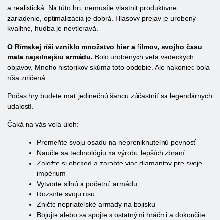
a realistická. Na túto hru nemusíte vlastniť produktívne
zariadenie, optimalizácia je dobrá. Hlasový prejav je urobený
kvalitne, hudba je nevtieravá.
O Rímskej ríši vzniklo množstvo hier a filmov, svojho času
mala najsilnejšiu armádu.
Bolo urobených veľa vedeckých
objavov. Mnoho historikov skúma toto obdobie. Ale nakoniec bola
ríša zničená.
Počas hry budete mať jedinečnú šancu zúčastniť sa legendárnych
udalostí.
Čaká na vás veľa úloh:
Premeňte svoju osadu na nepreniknuteľnú pevnosť
Naučte sa technológiu na výrobu lepších zbraní
Založte si obchod a zarobte viac diamantov pre svoje
impérium
Vytvorte silnú a početnú armádu
Rozšírte svoju ríšu
Zničte nepriateľské armády na bojisku
Bojujte alebo sa spojte s ostatnými hráčmi a dokončite