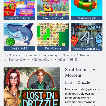
Môj príbeh v supermarkete
Znovu opakujem
Vzrušenie Rush 4
Lietajúci žralok
Kris Mahjong
Fireboy a Watergirl 4: Crystal Temple
Hry Online
Hry pre deti
Logické hry
Quest hry
Puzzle
Zber položiek
Nájsť položky
Hľadám
Html5
Stratil som sa v
Moroshi
Lost in Drizzle
Mladý manželský pár sa po
dlhú dobu potuloval po
prenajatom bývaní a
nakoniec mali možnosť