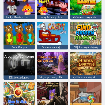
Lucky Monkey: Level 377
Lucky Monkey: Level 399
Veľká noc: skryté objekty
Zachráňte psa
Hľadá sa vianočný cukrík
Nájdite skryté objekty
Skryté predmety: Dievča a mačka
Vyhľadávané objekty: farma
Dlhá cesta domov