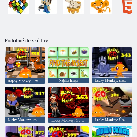
Podobné detské hry
Nájdite hmyz
Lucky Monkey: úroveň 343
Happy Monkey: Level 295
Lucky Monkey: úroveň 347
Lucky Monkey: Úroveň 361
Lucky Monkey: úroveň 353