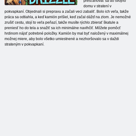
presťahovať sa do svojho
domu v stratení v
pokvapkaní. Objednali si prepravu a začali veci zabaliť. Bolo ich veľa, takže
práca sa odtiahla, a keď kamión prišiel, keď začal dážď na zlom. Je nemožné
zrušiť cestu, stojí to veľa peňazí, takže musíte rýchlo zbierať škatule a
preniesť ho do tela a snažiť sa ich minimálne navlhčiť. Môžete pomôcť
hrdinom nájsť potrebné položky. Kamión by mal byť naložený v maximálnej
možnej miere, aby bolo všetko umiestnené a nezhoršovalo sa v daždi
strateným v pokvapkaní.