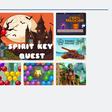
Magická skrinka
Tanki online
Námorná Šípka
Poklady
blinková sága
Duchovné kľúčové hľadanie
na bubliny
Montezuma 2