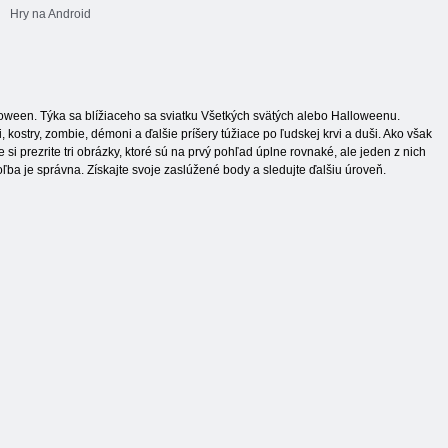
Hry na Android
lloween. Týka sa blížiaceho sa sviatku Všetkých svätých alebo Halloweenu.
, kostry, zombie, démoni a ďalšie príšery túžiace po ľudskej krvi a duši. Ako však
 prezrite tri obrázky, ktoré sú na prvý pohľad úplne rovnaké, ale jeden z nich
voľba je správna. Získajte svoje zaslúžené body a sledujte ďalšiu úroveň.