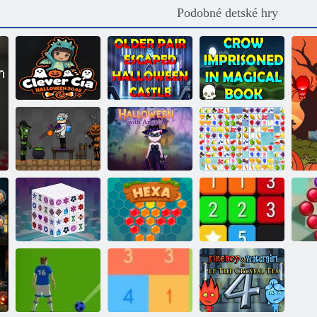
Podobné detské hry
Starší pár utiekol
z
Smart Kia:
halloweenskeho
Vrana uväznená
Halloween 2048
hradu
v čarovnej knihe
Halloweenske
ihrisko: Faction
Halloween s
Ovocné
Wars
Angelou
pripojenie
Mahjong
Dimensions
Hex
Pripojiť
Bu