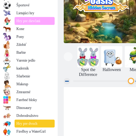
Športové
Lietajúci hry
Hry pre dievčatá
Kone
Pony
Zdobiť
Barbie
Varenie jedlo
kaderník
Spot the
Halloween
Mie
Difference
Sfarbenie
Makeup
Zmrazené
Oáza v púšti skryté tajomstvá
Farebné bloky
Dinosaury
Dobrodružstvo
Hry pre dvoch
FireBoy a WaterGirl