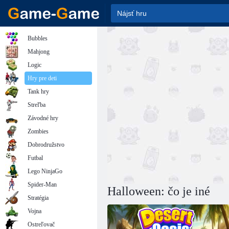
Bubbles
Mahjong
Logic
Hry pre deti
Tank hry
Streľba
Závodné hry
Zombies
Dobrodružstvo
Futbal
Lego NinjaGo
Spider-Man
Halloween: čo je iné
Stratégia
Vojna
Ostreľovač