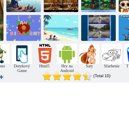
Minecraft:
Rozdiel medzi
Sk
Rozdiely v
Tung Tung
lávovým
pixeloch
Sahur: rozdiely
kuracím mäsom
Ná
Rovnaké a iné
Toaleta Skibidi:
Tra
šišky
Rozdiely
päť rozdielov 2
p
sto
Dotykový
Html5
Hry na
Šaty
Sfarbenie
T
Game
Android
(Total 10)