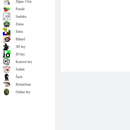
Zápas 3 hry
Puzzle
Sudoku
Zuma
Tetris
Biliard
3D hry
IO hry
Kartové hry
Solitér
Šach
Rybárčenie
Online hry