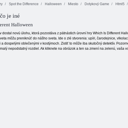
ry
Spot the Difference
Halloween
Miesto
Dotykový Game
Html5
Fireboy a
čo je iné
Watergirl 4:
Futbal bubliny
Získajte až 10
Crystal Temple
ferent Halloween
v dostal novú úlohu, ktorá pozostáva z pätnástich úrovní hry Which Is Different Ha
eta môžu preniknúť do nášho sveta. Ide o zlé stvorenia: upíri, čarodejnice, vlkolaci
dospelými oblečenými v kostýmoch. Zistiť to môže iba skutočný detektív. Pozorne si
to malý nepodstatný rozdiel. Ak kliknete na obrázok a ten sa zmení na zelenú, vaša 