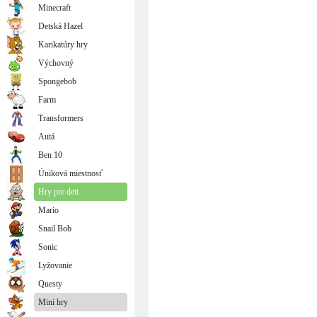
Minecraft
Detská Hazel
Karikatúry hry
Výchovný
Spongebob
Farm
Transformers
Autá
Ben 10
Úniková miestnosť
Hry pre deti
Mario
Snail Bob
Sonic
Lyžovanie
Questy
Mini hry