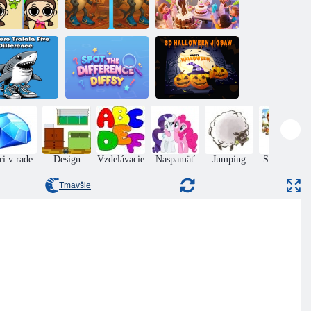
runki a hrajte
Taliansky
Nájdite rozdiely:
v Kalmare:
braynrot: Nájdite
pečenie na Deň
jdite rozdiely
rozdiely
matiek
3D
lalero Tralala
halloweenske
äť rozdielov
Nájdite rozdiely
puzzle
ri v rade
Design
Vzdelávacie
Naspamäť
Jumping
Skladačky
puzzle
Tmavšie