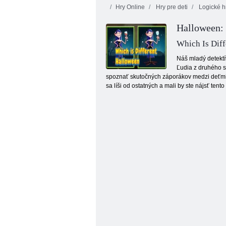
Hry Online
Hry pre deti
Logické h
Halloween: 
Which Is Dif
Náš mladý detektí
Ľudia z druhého sv
spoznať skutočných záporákov medzi deťmi a 
Halloweenská hra na strieľanie bublín
sa líši od ostatných a mali by ste nájsť ten