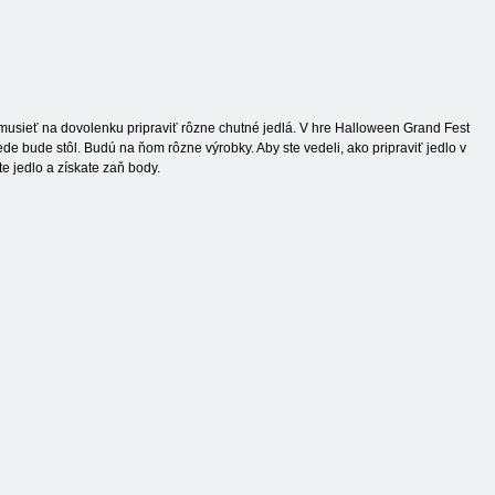
sieť na dovolenku pripraviť rôzne chutné jedlá. V hre Halloween Grand Fest
e bude stôl. Budú na ňom rôzne výrobky. Aby ste vedeli, ako pripraviť jedlo v
e jedlo a získate zaň body.