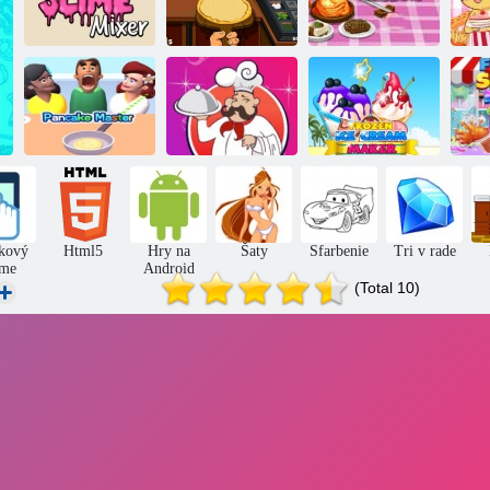
Môj mixér
Halloween
Trieda varenia:
hlienu
pizzeria
kórejčina
Najlepšie
Varenie
Majster
kulinárske
mrazenej
palacinky
recepty na svete
zmrzliny
kový
Html5
Hry na
Šaty
Sfarbenie
Tri v rade
me
Android
(Total 10)