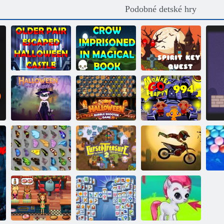
Podobné detské hry
Starší pár utiekol
z
Duchovné
halloweenskeho
Vrana uväznená
kľúčové
hradu
v čarovnej knihe
hľadanie
Halloweenská
Halloween s
hra na strieľanie
Happy Monkey:
Angelou
bublín
Úroveň 994
Prekliaty poklad
Motýľ Kyodai
2
Moto x3m