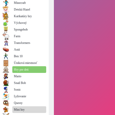
Minecraft
Detská Hazel
Karikatúry hry
Výchovný
Spongebob
Farm
Transformers
Autá
Ben 10
Úniková miestnosť
Hry pre deti
Mario
Snail Bob
Sonic
Lyžovanie
Questy
Mini hry