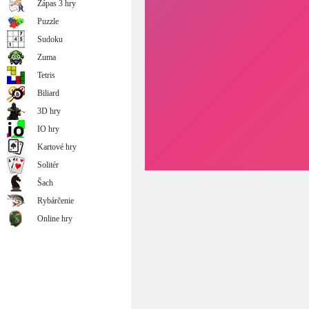
Zápas 3 hry
Puzzle
Sudoku
Zuma
Tetris
Biliard
3D hry
IO hry
Kartové hry
Solitér
Šach
Rybárčenie
Online hry