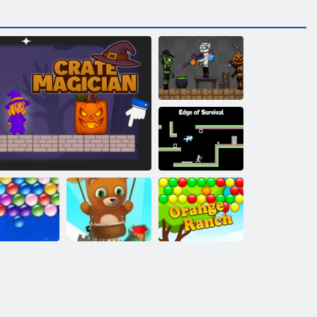
Halloweenske
ihrisko: Faction
Wars
Na hrane prežitia
Nekonečné
Bubble Shooter:
bubliny
Magická skrinka
Nekonečno
Orange ranč