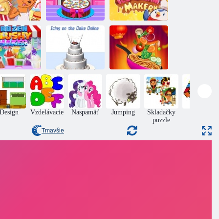
Výroba
Zoo kuchári
sladkého tortu
Tvorba zmrzliny
Výrobca
mrazených
Poleva na torte
Príprava jarných
nápojov
online
závitkov
Design
Vzdelávacie
Naspamäť
Jumping
Skladačky
Puzzle
puzzle
Tmavšie