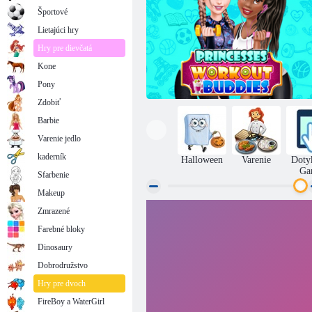
Športové
Lietajúci hry
Hry pre dievčatá
Kone
Pony
Zdobiť
Barbie
Varenie jedlo
kaderník
Halloween
Varenie
Doty
Ga
Sfarbenie
Makeup
Zmrazené
Elsa a Tiana: Cvičebný priatelia
Farebné bloky
Dinosaury
Dobrodružstvo
Hry pre dvoch
FireBoy a WaterGirl