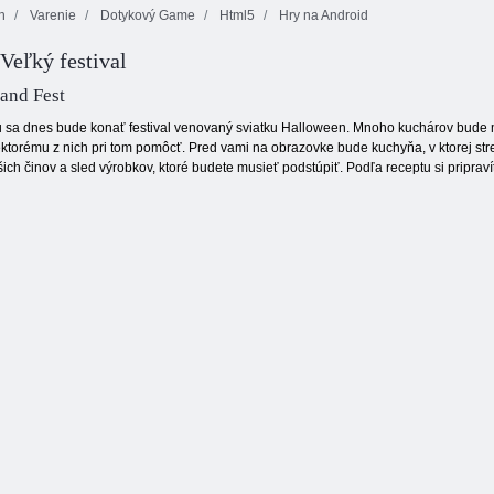
n
Varenie
Dotykový Game
Html5
Hry na Android
Veľký festival
Cafe Emily:
Mahjong
Nový začiatok
Fortuna
Gems: Bubbles
and Fest
sa dnes bude konať festival venovaný sviatku Halloween. Mnoho kuchárov bude mu
ktorému z nich pri tom pomôcť. Pred vami na obrazovke bude kuchyňa, v ktorej stred
ch činov a sled výrobkov, ktoré budete musieť podstúpiť. Podľa receptu si pripravít