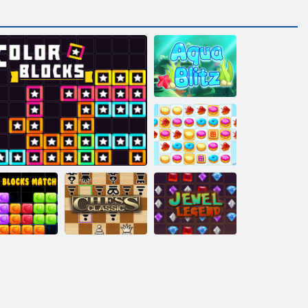
Aqua blitz
Cookie Crush 2
loky zápasu
Legenda
10x10
Farebné bloky
Klasický šach
drahokamu