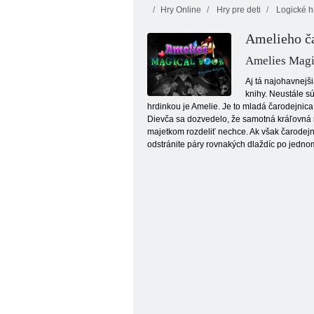
Hry Online
Hry pre deti
Logické h
Amelieho č
Amelies Magi
Aj tá najohavnejš
knihy. Neustále s
hrdinkou je Amelie. Je to mladá čarodejnica
Prekliaty poklad 2
Dievča sa dozvedelo, že samotná kráľovná má 
majetkom rozdeliť nechce. Ak však čarodejn
odstránite páry rovnakých dlaždíc po jedno