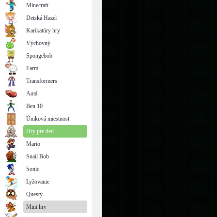
Minecraft
Detská Hazel
Karikatúry hry
Výchovný
Spongebob
Farm
Transformers
Autá
Ben 10
Úniková miestnosť
Hry pre deti
Mario
Snail Bob
Sonic
Lyžovanie
Questy
Mini hry