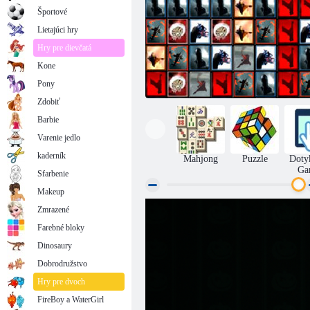
Športové
Lietajúci hry
Hry pre dievčatá
Kone
Pony
Zdobiť
Barbie
Varenie jedlo
kaderník
Mahjong
Puzzle
Doty
Ga
Sfarbenie
Makeup
Zmrazené
Dlaždice prekvapenie
Farebné bloky
Dinosaury
Dobrodružstvo
Hry pre dvoch
FireBoy a WaterGirl