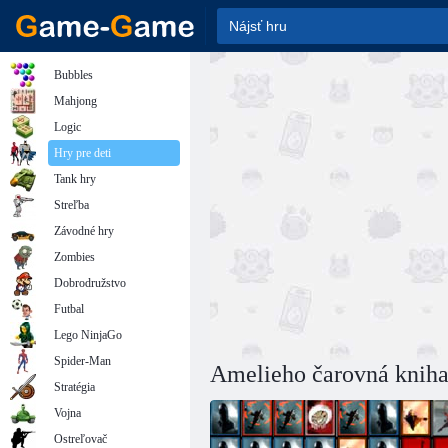
Bubbles
Mahjong
Logic
Hry pre deti
Tank hry
Streľba
Závodné hry
Zombies
Dobrodružstvo
Futbal
Lego NinjaGo
Spider-Man
Amelieho čarovná knih
Stratégia
Vojna
Ostreľovač