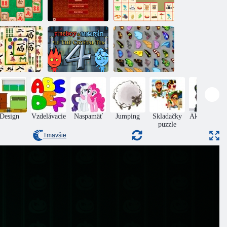
Mahjongg
Master 2
Mahjong Mania
Forest Mahjong
Fireboy a
Watergirl 4:
hjong Titans
Crystal Temple
Motýľ Kyodai
Design
Vzdelávacie
Naspamäť
Jumping
Skladačky
Akčný Boys
puzzle
Tmavšie