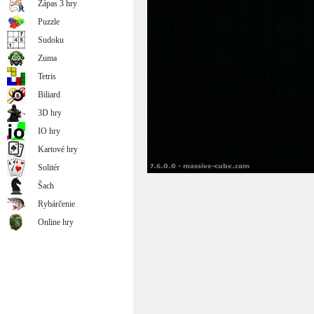
Zápas 3 hry
Puzzle
Sudoku
Zuma
Tetris
Biliard
3D hry
IO hry
Kartové hry
Solitér
Šach
Rybárčenie
Online hry