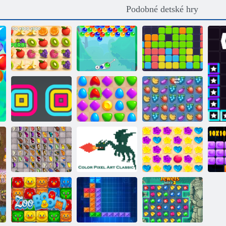
Podobné detské hry
Jedenásť
Juicy linka
Charm bublina
jedenásť
Stohovacie
zariadenie
Arena Boom
Ovocie
Mahjong s
Farbenie pixelov
B
motýľmi
Umenie klasiky
Candy Rain 5