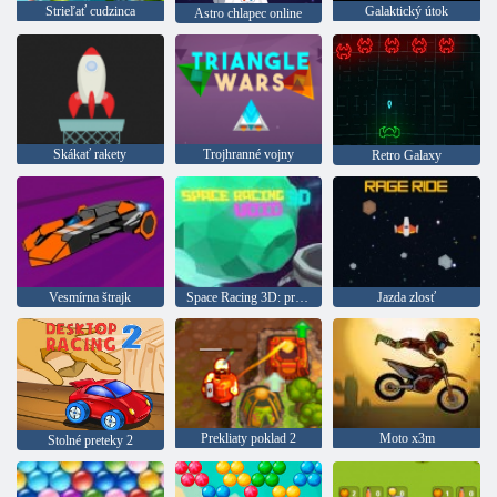
Strieľať cudzinca
Galaktický útok
Astro chlapec online
Skákať rakety
Trojhranné vojny
Retro Galaxy
Vesmírna štrajk
Space Racing 3D: prázdnota
Jazda zlosť
Prekliaty poklad 2
Moto x3m
Stolné preteky 2