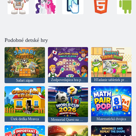
Podobné detské hry
Zodpovedajúca hra pre viacerých hráčov
Hľadanie tabletiek proti hmyzu
Safari zápas
Útek dedka Mravca
Matematická dvojica
Memorial Quest na majstrovstvách sveta 2026