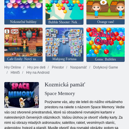
Nekonečné bubliny
Orange ranč
Bubble Shooter: Nekonečno
Cafe Emily: Nový začiatok
Mahjong Fortuna
Gems: Bubbles
Hry Online
Hry pre deti
Priestor
Naspamäť
Dotykový Game
Html5
Hry na Android
Kozmická pamäť
Space Memory
Pozývame vás, aby ste leteli do nášho virtuálneho
priestoru na rakete s názvom Space Memory. Vedie
vás cez otvorené priestranstvá, ktoré sú obsadené rovnakými kartami v
nakreslených červených otáznikoch. Vašou úlohou je otvoriť všetky karty. Za
nimi sú obrazy mladých astronautov, satelitov, rakiet, vesmírnych staníc,
asteroidov, hviezd a planét. Musíte otvoriť dva rovnaké obrázky, potom sa