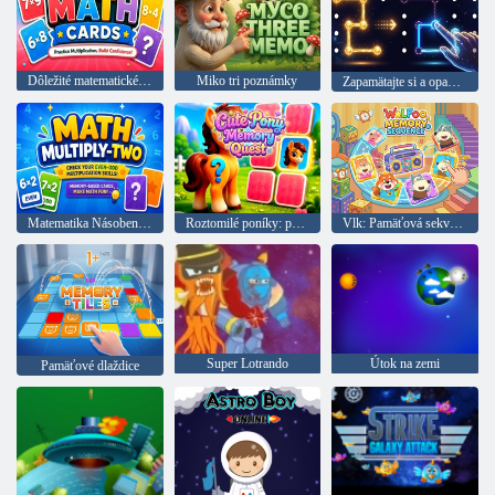
Dôležité matematické kartičky
Miko tri poznámky
Zapamätajte si a opakujte formulár
Matematika Násobenie dva
Roztomilé poníky: pexeso
Vlk: Pamäťová sekvencia
Super Lotrando
Útok na zemi
Pamäťové dlaždice