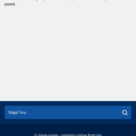
paneli.
© game-game - zadarmo online flash hry