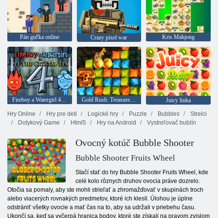
Pán guľka online
Kris Mahjong
Crazy pixel war
Fireboy a Watergirl 4: Crystal Temple
Gold Rush: Treasure Hunter
Juicy linka
Hry Online
Hry pre deti
Logické hry
Puzzle
Bubbles
Strelci
Dotykový Game
Html5
Hry na Android
Vystreľovač bublín
Ovocný kotúč Bubble Shooter
Bubble Shooter Fruits Wheel
Stačí stať do hry Bubble Shooter Fruits Wheel, kde
celé kolo rôznych druhov ovocia práve dozrelo.
Otočia sa pomaly, aby ste mohli strieľať a zhromažďovať v skupinách troch
alebo viacerých rovnakých predmetov, ktoré ich klesli. Úlohou je úplne
odstrániť všetky ovocie a mať čas na to, aby sa udržali v priebehu času.
Ukončí sa, keď sa vyčerpá hranica bodov, ktoré ste získali na pravom zvislom