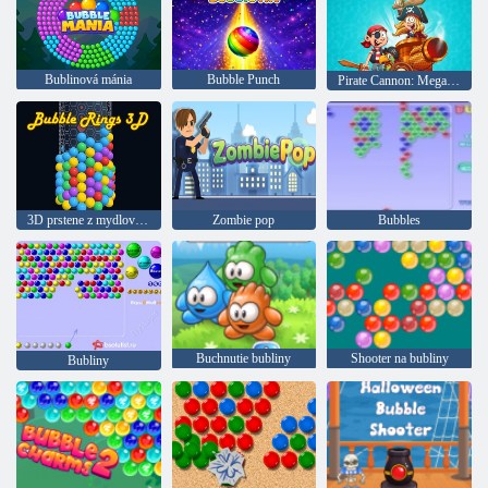
Bublinová mánia
Bubble Punch
Pirate Cannon: Mega Battle
3D prstene z mydlových bublín
Zombie pop
Bubbles
Buchnutie bubliny
Shooter na bubliny
Bubliny