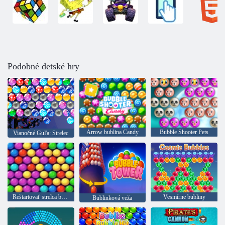
Podobné detské hry
Arrow bublina Candy
Bubble Shooter Pets
Vianočné Guľa: Strelec
Reštartovať strelca bubliny
Vesmírne bubliny
Bublinková veža