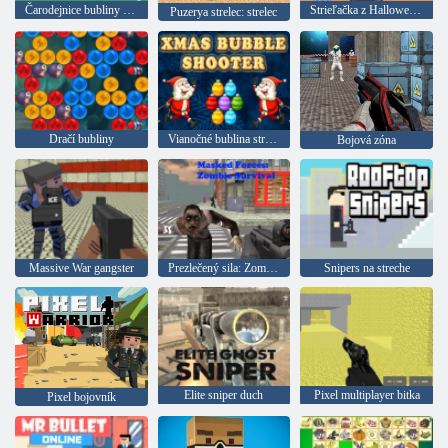
Čarodejnice bubliny 2 null
Strieľačka z Halloween Bubble
Puzerya strelec: strelec
Dračí bubliny
Vianočné bublina strelec
Bojová zóna
Massive War gangster
Prezlečený sila: Zombie Survival
Snipers na streche
Elite sniper duch
Pixel multiplayer bitka
Pixel bojovník