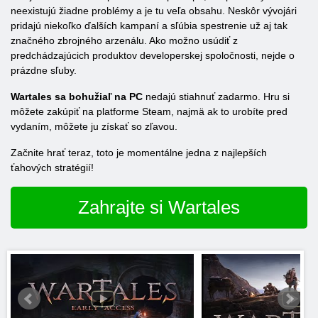
neexistujú žiadne problémy a je tu veľa obsahu. Neskôr vývojári
pridajú niekoľko ďalších kampaní a sľúbia spestrenie už aj tak
značného zbrojného arzenálu. Ako možno usúdiť z
predchádzajúcich produktov developerskej spoločnosti, nejde o
prázdne sľuby.
Wartales sa bohužiaľ na PC
nedajú stiahnuť zadarmo. Hru si
môžete zakúpiť na platforme Steam, najmä ak to urobíte pred
vydaním, môžete ju získať so zľavou.
Začnite hrať teraz, toto je momentálne jedna z najlepších
ťahových stratégií!
Zahrajte si Wartales