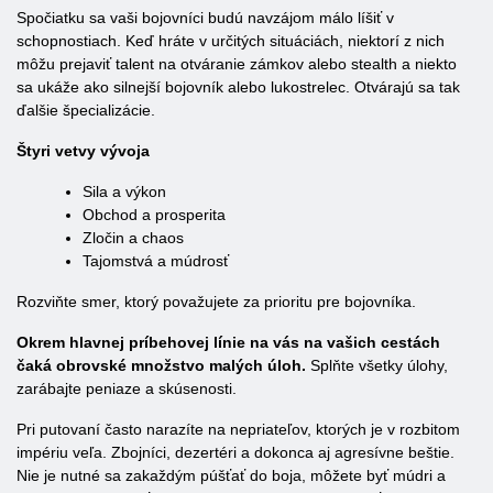
Spočiatku sa vaši bojovníci budú navzájom málo líšiť v
schopnostiach. Keď hráte v určitých situáciách, niektorí z nich
môžu prejaviť talent na otváranie zámkov alebo stealth a niekto
sa ukáže ako silnejší bojovník alebo lukostrelec. Otvárajú sa tak
ďalšie špecializácie.
Štyri vetvy vývoja
Sila a výkon
Obchod a prosperita
Zločin a chaos
Tajomstvá a múdrosť
Rozviňte smer, ktorý považujete za prioritu pre bojovníka.
Okrem hlavnej príbehovej línie na vás na vašich cestách
čaká obrovské množstvo malých úloh.
Splňte všetky úlohy,
zarábajte peniaze a skúsenosti.
Pri putovaní často narazíte na nepriateľov, ktorých je v rozbitom
impériu veľa. Zbojníci, dezertéri a dokonca aj agresívne beštie.
Nie je nutné sa zakaždým púšťať do boja, môžete byť múdri a