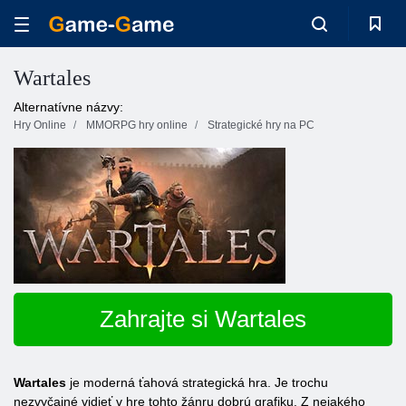
Wartales
Alternatívne názvy:
Hry Online
MMORPG hry online
Strategické hry na PC
Zahrajte si Wartales
Wartales
je moderná ťahová strategická hra. Je trochu
nezvyčajné vidieť v hre tohto žánru dobrú grafiku. Z nejakého