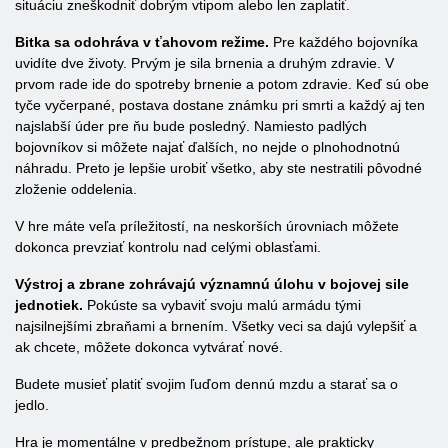
situáciu zneškodniť dobrým vtipom alebo len zaplatiť.
Bitka sa odohráva v ťahovom režime.
Pre každého bojovníka
uvidíte dve životy. Prvým je sila brnenia a druhým zdravie. V
prvom rade ide do spotreby brnenie a potom zdravie. Keď sú obe
tyče vyčerpané, postava dostane známku pri smrti a každý aj ten
najslabší úder pre ňu bude posledný. Namiesto padlých
bojovníkov si môžete najať ďalších, no nejde o plnohodnotnú
náhradu. Preto je lepšie urobiť všetko, aby ste nestratili pôvodné
zloženie oddelenia.
V hre máte veľa príležitostí, na neskorších úrovniach môžete
dokonca prevziať kontrolu nad celými oblasťami.
Výstroj a zbrane zohrávajú významnú úlohu v bojovej sile
jednotiek.
Pokúste sa vybaviť svoju malú armádu tými
najsilnejšími zbraňami a brnením. Všetky veci sa dajú vylepšiť a
ak chcete, môžete dokonca vytvárať nové.
Budete musieť platiť svojim ľuďom dennú mzdu a starať sa o
jedlo.
Hra je momentálne v predbežnom prístupe, ale prakticky