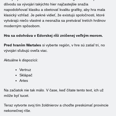
dôvodu sa vývojári takýchto hier najčastejšie snažia
napodobňovať klasiku a obetovať kvalitu grafiky, aby hra mala
klasický vzhľad. Je pekné vidieť, že existujú spoločnosti, ktoré
vytvárajú niečo vlastné a nesnažia sa pretvárať tretích hrdinov
moderným spôsobom.
Hra sa odohráva v Edorskej ríši zničenej veľkým morom.
Pred hraním Wartales
si vyberte región, v hre sú zatiaľ tri, no
vývojári sľubujú oveľa viac.
Aktuálne k dispozícii:
Vertruz
Sklápač
Artes
Na začiatok nie tak málo. V čase, keď čítate tento text, ich už
môže byť tucet.
Teraz vytvorte svoj tím žoldnierov a choďte preskúmať provincie
nekonečnej ríše.