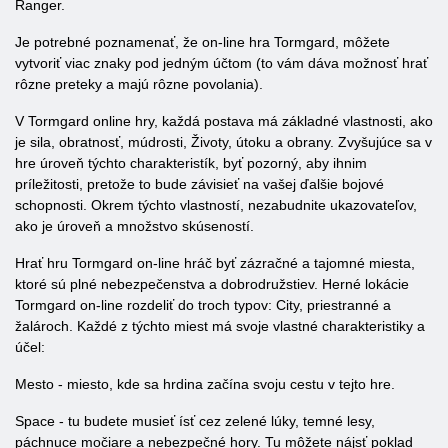
Ranger.
Je potrebné poznamenať, že on-line hra Tormgard, môžete
vytvoriť viac znaky pod jedným účtom (to vám dáva možnosť hrať
rôzne preteky a majú rôzne povolania).
V Tormgard online hry, každá postava má základné vlastnosti, ako
je sila, obratnosť, múdrosti, Životy, útoku a obrany. Zvyšujúce sa v
hre úroveň týchto charakteristík, byť pozorný, aby ihnim
príležitosti, pretože to bude závisieť na vašej ďalšie bojové
schopnosti. Okrem týchto vlastností, nezabudnite ukazovateľov,
ako je úroveň a množstvo skúseností.
Hrať hru Tormgard on-line hráč byť zázračné a tajomné miesta,
ktoré sú plné nebezpečenstva a dobrodružstiev. Herné lokácie
Tormgard on-line rozdeliť do troch typov: City, priestranné a
žalároch. Každé z týchto miest má svoje vlastné charakteristiky a
účel:
Mesto - miesto, kde sa hrdina začína svoju cestu v tejto hre.
Space - tu budete musieť ísť cez zelené lúky, temné lesy,
páchnuce močiare a nebezpečné hory. Tu môžete nájsť poklad