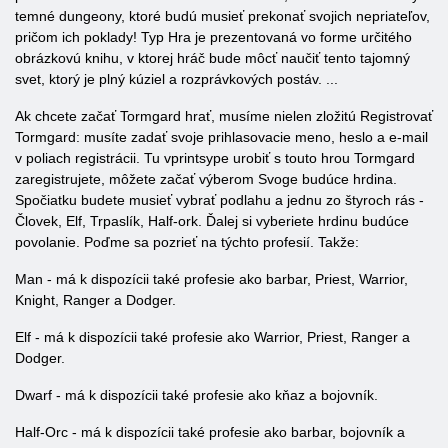
temné dungeony, ktoré budú musieť prekonať svojich nepriateľov,
pričom ich poklady! Typ Hra je prezentovaná vo forme určitého
obrázkovú knihu, v ktorej hráč bude môcť naučiť tento tajomný
svet, ktorý je plný kúziel a rozprávkových postáv. ...
Ak chcete začať Tormgard hrať, musíme nielen zložitú Registrovať
Tormgard: musíte zadať svoje prihlasovacie meno, heslo a e-mail
v poliach registrácii. Tu vprintsype urobiť s touto hrou Tormgard
zaregistrujete, môžete začať výberom Svoge budúce hrdina.
Spočiatku budete musieť vybrať podlahu a jednu zo štyroch rás -
Človek, Elf, Trpaslík, Half-ork. Ďalej si vyberiete hrdinu budúce
povolanie. Poďme sa pozrieť na týchto profesií. Takže:
Man - má k dispozícii také profesie ako barbar, Priest, Warrior,
Knight, Ranger a Dodger.
Elf - má k dispozícii také profesie ako Warrior, Priest, Ranger a
Dodger.
Dwarf - má k dispozícii také profesie ako kňaz a bojovník.
Half-Orc - má k dispozícii také profesie ako barbar, bojovník a