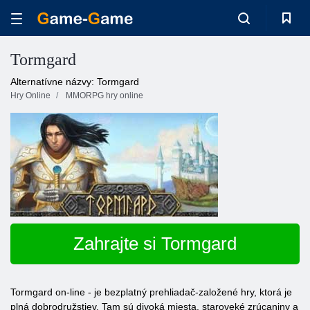
Tormgard
Alternatívne názvy: Tormgard
Hry Online
MMORPG hry online
Zahrajte si Tormgard
Tormgard on-line - je bezplatný prehliadač-založené hry, ktorá je
plná dobrodružstiev. Tam sú divoká miesta, staroveké zrúcaniny a