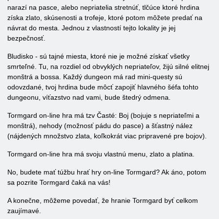
narazí na pasce, alebo nepriatelia stretnúť, tlčúce ktoré hrdina
získa zlato, skúsenosti a trofeje, ktoré potom môžete predať na
návrat do mesta. Jednou z vlastností tejto lokality je jej
bezpečnosť.
Bludisko - sú tajné miesta, ktoré nie je možné získať všetky
smrteľné. Tu, na rozdiel od obvyklých nepriateľov, žijú silné elitnej
monštrá a bossa. Každý dungeon má rad mini-questy sú
odovzdané, tvoj hrdina bude môcť zapojiť hlavného šéfa tohto
dungeonu, víťazstvo nad vami, bude štedrý odmena.
Tormgard on-line hra má tzv Časté: Boj (bojuje s nepriateľmi a
monštrá), nehody (možnosť pádu do pasce) a šťastný nález
(nájdených množstvo zlata, koľkokrát viac pripravené pre bojov).
Tormgard on-line hra má svoju vlastnú menu, zlato a platina.
No, budete mať túžbu hrať hry on-line Tormgard? Ak áno, potom
sa pozrite Tormgard čaká na vás!
A konečne, môžeme povedať, že hranie Tormgard byť celkom
zaujímavé.