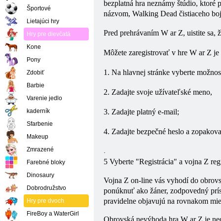
bezplatná hra neznámy štúdio, ktoré
Športové
názvom, Walking Dead čistiaceho boj
Lietajúci hry
Pred prehrávaním W
ar
Z, uistite sa
Hry pre dievčatá
Kone
Môžete zaregistrovať v hre W
ar
Z je
Pony
1. Na hlavnej stránke vyberte možnos
Zdobiť
Barbie
2. Zadajte svoje užívateľské meno,
Varenie jedlo
kaderník
3. Zadajte platný e-mail;
Sfarbenie
4. Zadajte bezpečné heslo a zopakova
Makeup
Zmrazené
.
5 Vyberte "Registrácia" a
vojna
Z reg
Farebné bloky
Dinosaury
Vojna
Z on-line vás vyhodí do obrovs
Dobrodružstvo
ponúknuť ako žáner, zodpovedný prístu
pravidelne objavujú na rovnakom mies
Hry pre dvoch
FireBoy a WaterGirl
Obrovská nevýhoda hra W
ar
Z je ne