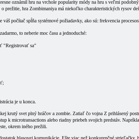
 presne oznámil hru na vrchole popularity módy na hru s veľmi podo
 o prežitie, hra Zombimaniya má niekoľko charakteristických rysov de
, že váš počítač spĺňa systémové požiadavky, ako sú: frekvencia proce
 zadarmo, to neberie moc času a jednoduché:
ť "Registrovať sa"
ť;
istrácia je u konca.
kej krutý svet plný hráčov a zombie. Zatiaľ čo vojna Z prihlásený postr
p k microtransactions alebo riadny priebeh svojich predstáv. Napríklad,
te, okrem iného prežili.
dostatok hlasovej komunikácie. Ešte viac než konkurenčné strieľačky, hr