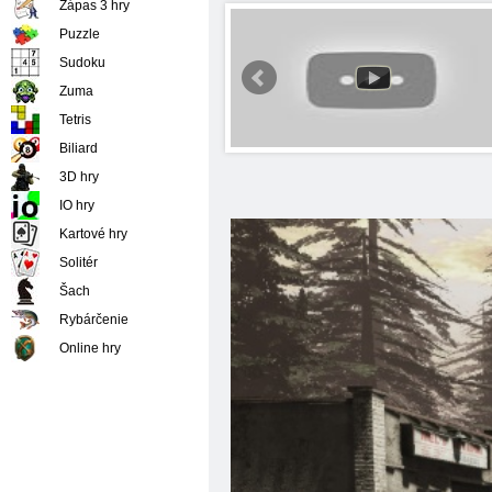
Zápas 3 hry
Puzzle
Sudoku
Zuma
Tetris
Biliard
3D hry
IO hry
Kartové hry
Solitér
Šach
Rybárčenie
Online hry