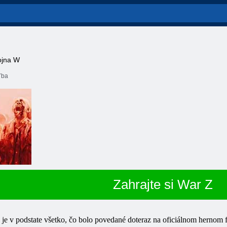
vojna W
ľba
Zahrajte si War Z
 to je v podstate všetko, čo bolo povedané doteraz na oficiálnom herno