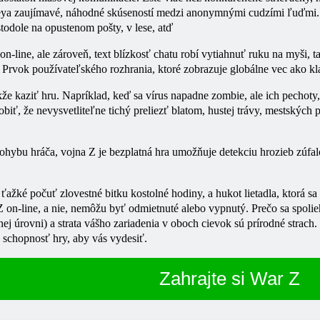
ya zaujímavé, náhodné skúseností medzi anonymnými cudzími ľuďmi. To 
 stodole na opustenom pošty, v lese, atď
i on-line, ale zároveň, text blízkosť chatu robí vytiahnuť ruku na myši
 Prvok používateľského rozhrania, ktoré zobrazuje globálne vec ako kla
že kaziť hru. Napríklad, keď sa vírus napadne zombie, ale ich pechoty,
obiť, že nevysvetliteľne tichý preliezť blatom, hustej trávy, mestských
pohybu hráča,
vojna
Z je bezplatná hra umožňuje detekciu hrozieb zúfa
ažké počuť zlovestné bitku kostolné hodiny, a hukot lietadla, ktorá sa 
Z on-line, a nie, nemôžu byť odmietnuté alebo vypnutý. Prečo sa spolie
nej úrovni) a strata vášho zariadenia v oboch cievok sú prírodné strac
 schopnosť hry, aby vás vydesiť.
Zahrajte si War Z