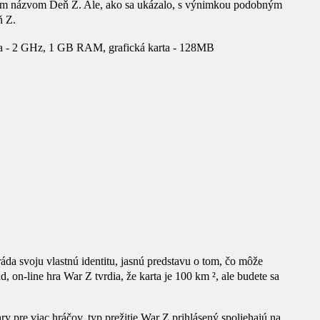
bným názvom Deň Z. Ale, ako sa ukázalo, s výnimkou podobným
ň Z.
sora - 2 GHz, 1 GB RAM, grafická karta - 128MB
áda svoju vlastnú identitu, jasnú predstavu o tom, čo môže
 on-line hra War Z tvrdia, že karta je 100 km ², ale budete sa
y pre viac hráčov, typ prežitie War Z prihlásený spoliehajú na