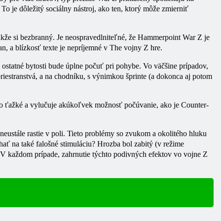
je dôležitý sociálny nástroj, ako ten, ktorý môže zmierniť
, takže si bezbranný. Je neospravedlniteľné, že Hammerpoint War Z je
n, a blízkosť texte je nepríjemné v
The
vojny
Z hre.
 ostatné bytosti bude úplne počuť pri pohybe. Vo väčšine prípadov,
 priestranstvá, a na chodníku, s výnimkou šprinte (a dokonca aj potom
lo ťažké a vylučuje akúkoľvek možnosť počúvanie, ako je Counter-
neustále rastie v poli. Tieto problémy so zvukom a okolitého hluku
hať na také falošné stimuláciu? Hrozba bol zabitý (v režime
h. V každom prípade, zahrnutie týchto podivných efektov vo vojne Z