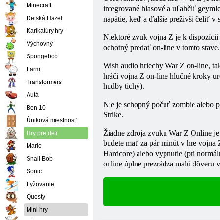
Minecraft
integrované hlasové a uľahčiť geymle
Detská Hazel
napätie, keď a ďalšie preživší čeliť v
Karikatúry hry
Niektoré zvuk
vojna
Z je k dispozíci
Výchovný
ochotný predať on-line v tomto stave.
Spongebob
Wish audio hriechy War Z on-line, tak
Farm
hráči
vojna
Z on-line hlučné kroky ur
Transformers
hudby tichý).
Autá
Nie je schopný počuť zombie alebo 
Ben 10
Strike.
Úniková miestnosť
Žiadne zdroja zvuku War Z Online je ť
Hry pre deti
budete mať za pár minút v hre
vojna
Mario
Hardcore) alebo vypnutie (pri normál
Snail Bob
online úplne prezrádza malú dôveru v
Sonic
Lyžovanie
Questy
Mini hry