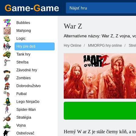
Bubbles
War Z
Mahjong
Alternatívne názvy: War Z, Z vojna, 
Logic
Hry Online
MMORPG hry online
Stre
Hry pre deti
Tank hry
Streľba
Závodné hry
Zombies
Dobrodružstvo
Futbal
Lego NinjaGo
Spider-Man
Stratégia
Vojna
Herný W
ar
Z je stále čierny kôň, a
Ostreľovač