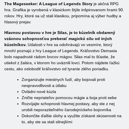
The Mageseeker: A League of Legends Story
je akčná RPG
hra. Grafika je vyrobená v klasickom štýle inšpirovanom hrami 90.
rokov. Hry, ktoré sa už stali klasikou, pripomína aj výber hudby a
hlasový prejav.
Hlavnou postavou v hre je Silas, je to kúzelník obdarený
vzácnou schopnosťou preberať magickú silu od iných
kúzelníkov.
Udalosti v hre sa odohrávajú vo vesmíre, ktorý
mnohí poznajú z hry League of Legends. Kráľovstvo Demasia
bolo napadnuté rádom lovcov mágov. Silas mal to šťastie, že
utiekol z žalára, v ktorom ho uväznili lovci. Potom nájdete ťažkú
cestu, ako oslobodiť kráľovstvo od tyranie zlého poriadku.
Zorganizujte miestnych ľudí, aby bojovali proti
nespravodlivosti a útlaku
Ovládni nové kúzla
Zničte nepriateľov pomocou mágie a boja proti sebe
Rozvíjajte schopnosti hlavnej postavy, aby ste z nej
urobili neporaziteľného čarodejníckeho bojovníka
Dokončite ďalšie úlohy a využite získané skúsenosti na
to, aby ste sa stali silnejšími