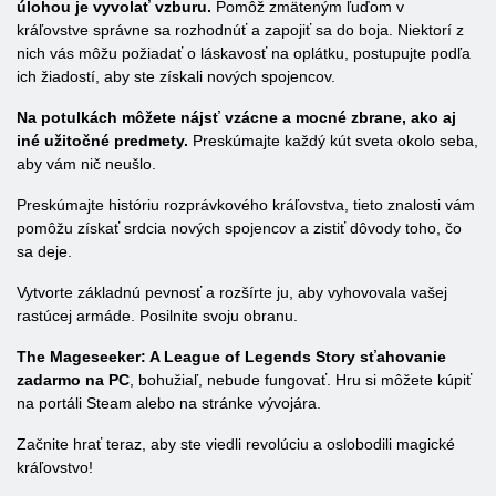
úlohou je vyvolať vzburu.
Pomôž zmäteným ľuďom v
kráľovstve správne sa rozhodnúť a zapojiť sa do boja. Niektorí z
nich vás môžu požiadať o láskavosť na oplátku, postupujte podľa
ich žiadostí, aby ste získali nových spojencov.
Na potulkách môžete nájsť vzácne a mocné zbrane, ako aj
iné užitočné predmety.
Preskúmajte každý kút sveta okolo seba,
aby vám nič neušlo.
Preskúmajte históriu rozprávkového kráľovstva, tieto znalosti vám
pomôžu získať srdcia nových spojencov a zistiť dôvody toho, čo
sa deje.
Vytvorte základnú pevnosť a rozšírte ju, aby vyhovovala vašej
rastúcej armáde. Posilnite svoju obranu.
The Mageseeker: A League of Legends Story sťahovanie
zadarmo na PC
, bohužiaľ, nebude fungovať. Hru si môžete kúpiť
na portáli Steam alebo na stránke vývojára.
Začnite hrať teraz, aby ste viedli revolúciu a oslobodili magické
kráľovstvo!