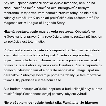
Aby ste úspešne dokončili všetko vyššie uvedené, nebude na
škodu začať sa učiť a naučiť sa ako interagovať s herným
rozhraním. V tejto veci vám pomôže zrozumiteľný, no nie príliš
zdĺhavý tutoriál, ktorý sa oplatí prejsť skôr, ako začnete hrať The
Mageseeker: A League of Legends Story.
Hlavná postava bude musieť veľa cestovať.
Obyvateľstvo
kráľovstva je pripravené na revolúciu a vám nezostáva nič iné, len
sa pokúsiť viesť toto hnutie.
Počas cestovania stretnete veľa nepriateľov. Sami sa rozhodnite,
akým štýlom s nimi budete bojovať. Staňte sa impozantným
bojovníkom ovládajúcim zbrane na blízko a pomocou mágie ako
pomocnej sily. Alebo si vyberte cestu kúzelníka. Zničte nepriateľov
pomocou vlastných kúziel a odrazte nepriateľskú mágiu späť na
darebákov. Súbojový systém je pomerne zložitý, je tam množstvo
trikov. Bitky prebiehajú v reálnom čase.
Ako budete postupovať ďalej, nepriatelia budú silnejší a vy budete
musieť zlepšiť schopnosti svojej postavy, aby ste vyhrali.
Nie o všetkom rozhoduje hrubá sila. Pamätajte, že hlavnou