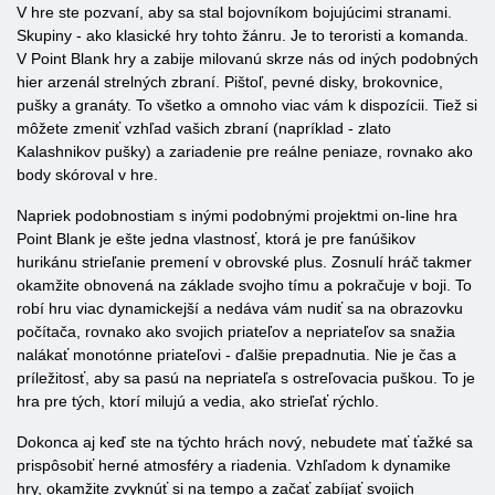
V hre ste pozvaní, aby sa stal bojovníkom bojujúcimi stranami.
Skupiny - ako klasické hry tohto žánru. Je to teroristi a komanda.
V Point Blank hry a zabije milovanú skrze nás od iných podobných
hier arzenál strelných zbraní. Pištoľ, pevné disky, brokovnice,
pušky a granáty. To všetko a omnoho viac vám k dispozícii. Tiež si
môžete zmeniť vzhľad vašich zbraní (napríklad - zlato
Kalashnikov pušky) a zariadenie pre reálne peniaze, rovnako ako
body skóroval v hre.
Napriek podobnostiam s inými podobnými projektmi on-line hra
Point Blank je ešte jedna vlastnosť, ktorá je pre fanúšikov
hurikánu strieľanie premení v obrovské plus. Zosnulí hráč takmer
okamžite obnovená na základe svojho tímu a pokračuje v boji. To
robí hru viac dynamickejší a nedáva vám nudiť sa na obrazovku
počítača, rovnako ako svojich priateľov a nepriateľov sa snažia
nalákať monotónne priateľovi - ďalšie prepadnutia. Nie je čas a
príležitosť, aby sa pasú na nepriateľa s ostreľovacia puškou. To je
hra pre tých, ktorí milujú a vedia, ako strieľať rýchlo.
Dokonca aj keď ste na týchto hrách nový, nebudete mať ťažké sa
prispôsobiť herné atmosféry a riadenia. Vzhľadom k dynamike
hry, okamžite zvyknúť si na tempo a začať zabíjať svojich