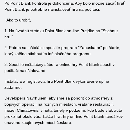
Po Point Blank kontrola je dokončená. Aby bolo možné začať hrať
Point Blank je potrebné nainštalovať hru na počítači.
: Ako to urobiť,
1. Na úvodnú stránku Point Blank on-line Prejdite na "Stiahnuť
hru."
2. Potom sa inštalácie spustite program "Zapuskator" po štarte,
ktorý začína stiahnutím inštalačného programu.
3. Spustite inštalačný súbor a online hry Point Blank spustí v
počítači nainštalované.
Inštalácia a registrácia hru Point Blank vykonávané úplne
zadarmo.
Developers Navrhujem, aby sme sa ponoriť do atmosféry z
bojových operácií na rôznych miestach, vrátane reštaurácií,
múzeí Chinatowns, vinutia tunely v podzemí, kde bude vlak autá
prekĺznuť okolo vás. Takže hrať hry on-line Point Blank fanúšikov
unavené zaujímavých miest čoskoro.