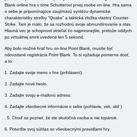
Blank online hra v tíme Schutterovi prvej osobe on-line. Hra sama
o sebe je pripomínajúce zaujímavú syntézu dynamické
charakteristiky streľby "Quake" a taktická zložka vlastný Counter-
Strike. Tam je málo, že sa rozhodnú svoje abmundirovanie a stav.
Hlavná vec je schopnosť strieľať čo najpresnejšie, pretože oddych
po virtuálnej smrti uvedené len 5 sekúnd.
Aby bolo možné hrať hru on-line Point Blank, musíte byť
odovzdané registrácia Point Blank. To si vyžaduje pomerne dosť,
a to:
1. Zadajte svoje meno v hre (prihlásení).
2. Zadajte nové heslo.
3. Zadajte svoju e-mailovú adresu.
4. Zadajte všeobecné informácie o sebe (pohlavie, vek, atď )
. 5. Choď sa pozrieť, že ste skutočná osoba a nie topánok.
6. Potvrďte svoj súhlas so všeobecnými pravidlami hry.