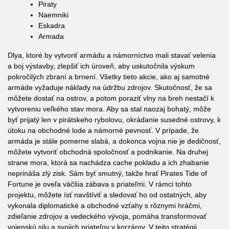
Piraty
Naemniki
Eskadra
Armada
Dlya, ktoré by vytvoriť armádu a námorníctvo mali stavať velenia
a boj výstavby, zlepšiť ich úroveň, aby uskutočnila výskum
pokročilých zbraní a brnení. Všetky tieto akcie, ako aj samotné
armáde vyžaduje náklady na údržbu zdrojov. Skutočnosť, že sa
môžete dostať na ostrov, a potom poraziť vlny na breh nestačí k
vytvoreniu veľkého stav mora. Aby sa stal naozaj bohatý, môže
byť prijatý len v pirátskeho rybolovu, okrádanie susedné ostrovy, k
útoku na obchodné lode a námorné pevnosť. V prípade, že
armáda je stále pomerne slabá, a dokonca vojna nie je dedičnosť,
môžete vytvoriť obchodná spoločnosť a podnikanie. Na druhej
strane mora, ktorá sa nachádza cache pokladu a ich zhabanie
neprináša zlý zisk. Sám byť smutný, takže hrať Pirates Tide of
Fortune je oveľa väčšia zábava s priateľmi. V rámci tohto
projektu, môžete ísť navštíviť a sledovať ho od ostatných, aby
vykonala diplomatické a obchodné vzťahy s rôznymi hráčmi,
zdieľanie zdrojov a vedeckého vývoja, pomáha transformovať
vojenskú silu a svojich priateľov v korzárov. V tejto stratégii,