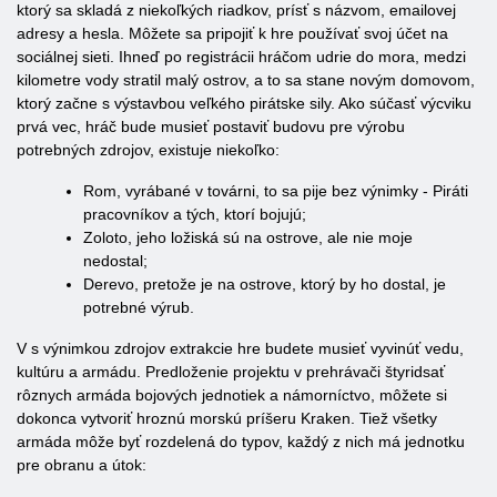
ktorý sa skladá z niekoľkých riadkov, prísť s názvom, emailovej
adresy a hesla. Môžete sa pripojiť k hre používať svoj účet na
sociálnej sieti. Ihneď po registrácii hráčom udrie do mora, medzi
kilometre vody stratil malý ostrov, a to sa stane novým domovom,
ktorý začne s výstavbou veľkého pirátske sily. Ako súčasť výcviku
prvá vec, hráč bude musieť postaviť budovu pre výrobu
potrebných zdrojov, existuje niekoľko:
Rom, vyrábané v továrni, to sa pije bez výnimky - Piráti
pracovníkov a tých, ktorí bojujú;
Zoloto, jeho ložiská sú na ostrove, ale nie moje
nedostal;
Derevo, pretože je na ostrove, ktorý by ho dostal, je
potrebné výrub.
V s výnimkou zdrojov extrakcie hre budete musieť vyvinúť vedu,
kultúru a armádu. Predloženie projektu v prehrávači štyridsať
rôznych armáda bojových jednotiek a námorníctvo, môžete si
dokonca vytvoriť hroznú morskú príšeru Kraken. Tiež všetky
armáda môže byť rozdelená do typov, každý z nich má jednotku
pre obranu a útok: