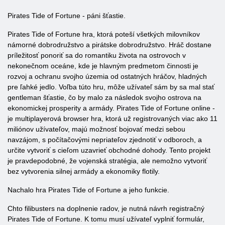
Pirates Tide of Fortune - páni šťastie.
Pirates Tide of Fortune hra, ktorá poteší všetkých milovníkov
námorné dobrodružstvo a pirátske dobrodružstvo. Hráč dostane
príležitosť ponoriť sa do romantiku života na ostrovoch v
nekonečnom oceáne, kde je hlavným predmetom činnosti je
rozvoj a ochranu svojho územia od ostatných hráčov, hladných
pre ľahké jedlo. Voľba túto hru, môže užívateľ sám by sa mal stať
gentleman šťastie, čo by malo za následok svojho ostrova na
ekonomickej prosperity a armády. Pirates Tide of Fortune online -
je multiplayerová browser hra, ktorá už registrovaných viac ako 11
miliónov užívateľov, majú možnosť bojovať medzi sebou
navzájom, s počítačovými nepriateľov zjednotiť v odboroch, a
určite vytvoriť s cieľom uzavrieť obchodné dohody. Tento projekt
je pravdepodobné, že vojenská stratégia, ale nemožno vytvoriť
bez vytvorenia silnej armády a ekonomiky flotily.
Nachalo hra Pirates Tide of Fortune a jeho funkcie.
Chto filibusters na doplnenie radov, je nutná návrh registračný
Pirates Tide of Fortune. K tomu musí užívateľ vyplniť formulár,