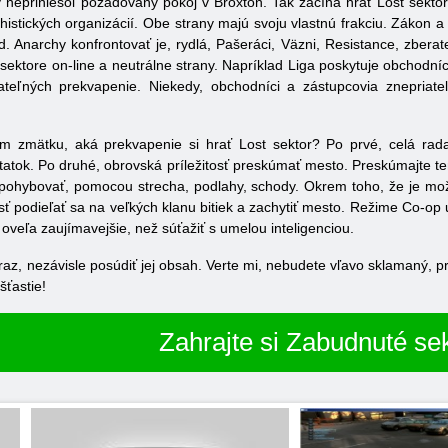
y nepriniesol požadovaný pokoj v Broxton. Tak začína hrať Lost sekt
chistických organizácií. Obe strany majú svoju vlastnú frakciu. Zákon 
 Anarchy konfrontovať je, rydlá, Pašeráci, Väzni, Resistance, zberate
sektore on-line a neutrálne strany. Napríklad Liga poskytuje obchodn
ateľných prekvapenie. Niekedy, obchodníci a zástupcovia znepriate
om zmätku, aká prekvapenie si hrať Lost sektor? Po prvé, celá ra
statok. Po druhé, obrovská príležitosť preskúmať mesto. Preskúmajte ten
 pohybovať, pomocou strecha, podlahy, schody. Okrem toho, že je možn
osť podieľať sa na veľkých klanu bitiek a zachytiť mesto. Režime Co-
je oveľa zaujímavejšie, než súťažiť s umelou inteligenciou.
az, nezávisle posúdiť jej obsah. Verte mi, nebudete vľavo sklamaný, 
šťastie!
Zahrajte si Zabudnuté se