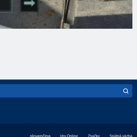
English
slovenčina
Hry Online
Značky
Spätná väzba