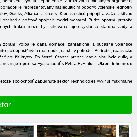
or, nemôžete vyhnúť nepriateľské. Združovania miestnych orgánov aj
a poriadok je reprezentovaný nasledujúcim odbory: vojenské jednotky
ľov, Geeks, Alliance a chaos. Ktorí sa chcú pripojiť a začať aktívne
íci obchod a poštové spojenie medzi mestami. Buďte opatrní, pretože
lených frakcií môže byť šifrovaná tajné vyslanca starého vlády a
da zbraní. Voľba je daná domáce, zahraničné, a súčasne vojenské
to poloopuštěných metropole, sa cíti v pohode. Po tretie, realistické
é použiť krytov. Po štvrté, úžasne presné letové simulácie guľky a
op umožňuje lepšie sa vysporiadať s PvE a PvP úloh. Okrem toho môže
pretože spoločnosť Zabudnuté sektor Technologies vyvinul maximálne
ktor