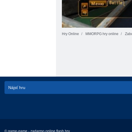
Hry Online
MMORPG hry online
Zabu
© game-game - zadarmo online flash hry