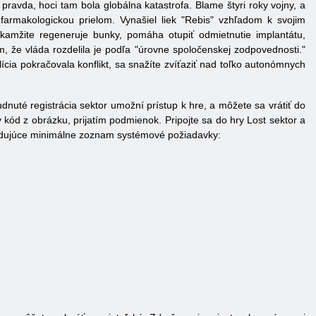
ravda, hoci tam bola globálna katastrofa. Blame štyri roky vojny, a
farmakologickou prielom. Vynašiel liek "Rebis" vzhľadom k svojim
okamžite regeneruje bunky, pomáha otupiť odmietnutie implantátu,
ým, že vláda rozdelila je podľa "úrovne spoločenskej zodpovednosti."
lícia pokračovala konflikt, sa snažíte zvíťaziť nad toľko autonómnych
nuté registrácia sektor umožní prístup k hre, a môžete sa vrátiť do
 kód z obrázku, prijatím podmienok. Pripojte sa do hry Lost sektor a
sledujúce minimálne zoznam systémové požiadavky: