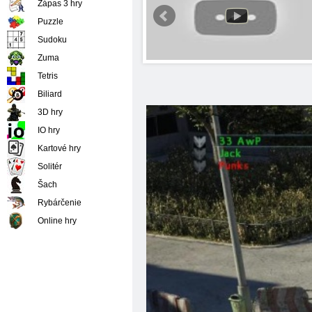
Zápas 3 hry
Puzzle
Sudoku
Zuma
Tetris
Biliard
3D hry
IO hry
Kartové hry
Solitér
Šach
Rybárčenie
Online hry