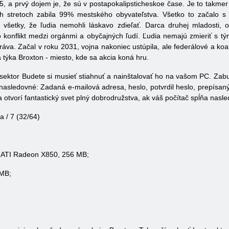
, a prvý dojem je, že sú v postapokalipsticheskoe čase. Je to takmer p
ch stretoch zabila 99% mestského obyvateľstva. Všetko to začalo s 
 všetky, že ľudia nemohli láskavo zdieľať. Darca druhej mladosti, 
lo konflikt medzi orgánmi a obyčajných ľudí. Ľudia nemajú zmieriť s t
ráva. Začal v roku 2031, vojna nakoniec ustúpila, ale federálové a koa
a týka Broxton - miesto, kde sa akcia koná hru.
sektor Budete si musieť stiahnuť a nainštalovať ho na vašom PC. Zabud
nasledovné: Zadaná e-mailová adresa, heslo, potvrdil heslo, prepísaný
 otvorí fantastický svet plný dobrodružstva, ak váš počítač spĺňa na
 / 7 (32/64)
 ATI Radeon X850, 256 MB;
 MB;