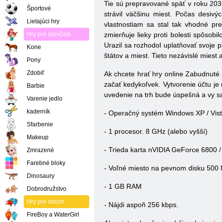
Tie sú prepravované späť v roku 2035
Športové
strávil väčšinu miest. Počas desivý
Lietajúci hry
vlastnostiam sa stal tak vhodné pre
Hry pre dievčatá
zmierňuje lieky proti bolesti spôsobi
Urazil sa rozhodol uplatňovať svoje p
Kone
štátov a miest. Tieto nezávislé miest 
Pony
Zdobiť
Ak chcete hrať hry online Zabudnuté 
začať kedykoľvek. Vytvorenie účtu je 
Barbie
uvedenie na trh bude úspešná a vy sa
Varenie jedlo
kaderník
- Operačný systém Windows XP / Vista
Sfarbenie
- 1 procesor. 8 GHz (alebo vyšší)
Makeup
-
Trieda karta
nVIDIA GeForce 6800 /
Zmrazené
Farebné bloky
- Voľné miesto na pevnom disku 500
Dinosaury
- 1 GB RAM
Dobrodružstvo
Hry pre dvoch
- Nájdi aspoň 256 kbps.
FireBoy a WaterGirl