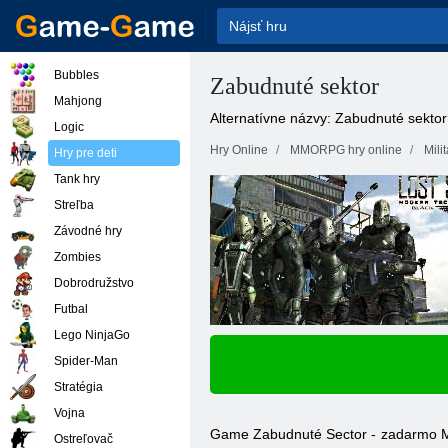
Bubbles
Zabudnuté sektor
Mahjong
Alternatívne názvy: Zabudnuté sektor
Logic
Hry Online
MMORPG hry online
Mili
Hry pre deti
Tank hry
Streľba
Závodné hry
Zombies
Dobrodružstvo
Futbal
Lego NinjaGo
Spider-Man
Stratégia
Vojna
Game Zabudnuté Sector - zadarmo MMOR
Ostreľovač