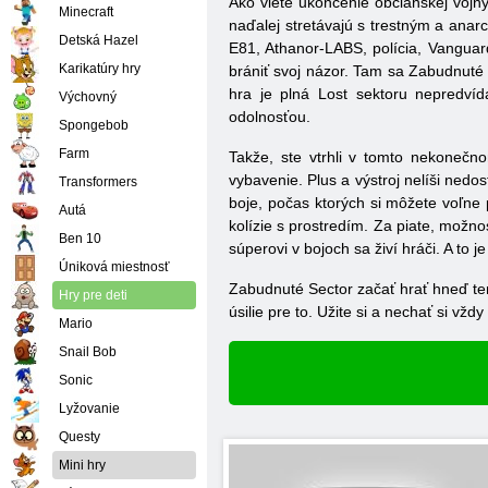
Ako viete ukončenie občianskej vojn
Minecraft
naďalej stretávajú s trestným a anar
Detská Hazel
E81, Athanor-LABS, polícia, Vanguard.
Karikatúry hry
brániť svoj názor. Tam sa Zabudnuté 
hra je plná Lost sektoru nepredvíd
Výchovný
odolnosťou.
Spongebob
Farm
Takže, ste vtrhli v tomto nekonečn
vybavenie. Plus a výstroj nelíši nedo
Transformers
boje, počas ktorých si môžete voľne
Autá
kolízie s prostredím. Za piate, možn
Ben 10
súperovi v bojoch sa živí hráči. A to 
Úniková miestnosť
Zabudnuté Sector začať hrať hneď ter
Hry pre deti
úsilie pre to. Užite si a nechať si vždy 
Mario
Snail Bob
Sonic
Lyžovanie
Questy
Mini hry