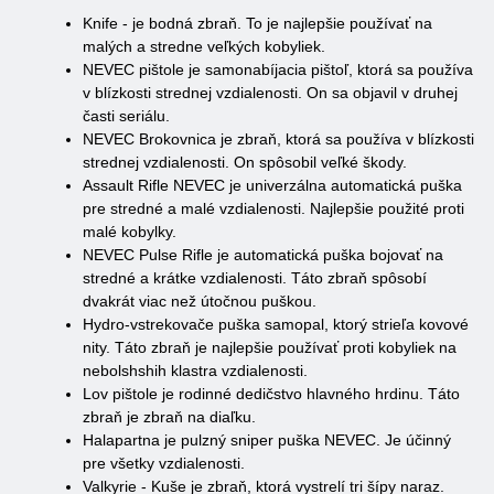
Knife - je bodná zbraň. To je najlepšie používať na
malých a stredne veľkých kobyliek.
NEVEC pištole je samonabíjacia pištoľ, ktorá sa používa
v blízkosti strednej vzdialenosti. On sa objavil v druhej
časti seriálu.
NEVEC Brokovnica je zbraň, ktorá sa používa v blízkosti
strednej vzdialenosti. On spôsobil veľké škody.
Assault Rifle NEVEC je univerzálna automatická puška
pre stredné a malé vzdialenosti. Najlepšie použité proti
malé kobylky.
NEVEC Pulse Rifle je automatická puška bojovať na
stredné a krátke vzdialenosti. Táto zbraň spôsobí
dvakrát viac než útočnou puškou.
Hydro-vstrekovače puška samopal, ktorý strieľa kovové
nity. Táto zbraň je najlepšie používať proti kobyliek na
nebolshshih klastra vzdialenosti.
Lov pištole je rodinné dedičstvo hlavného hrdinu. Táto
zbraň je zbraň na diaľku.
Halapartna je pulzný sniper puška NEVEC. Je účinný
pre všetky vzdialenosti.
Valkyrie - Kuše je zbraň, ktorá vystrelí tri šípy naraz.