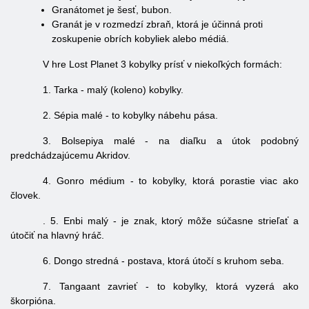
Granátomet je šesť, bubon.
Granát je v rozmedzí zbraň, ktorá je účinná proti
zoskupenie obrích kobyliek alebo médiá.
V hre Lost Planet 3 kobylky prísť v niekoľkých formách:
1. Tarka - malý (koleno) kobylky.
2. Sépia malé - to kobylky nábehu pása.
3. Bolsepiya malé - na diaľku a útok podobný
predchádzajúcemu Akridov.
4. Gonro médium - to kobylky, ktorá porastie viac ako
človek.
. 5. Enbi malý - je znak, ktorý môže súčasne strieľať a
útočiť na hlavný hráč.
6. Dongo stredná - postava, ktorá útočí s kruhom seba.
7. Tangaant zavrieť - to kobylky, ktorá vyzerá ako
škorpióna.