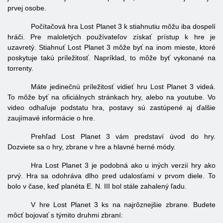
prvej osobe.
Počítačová hra Lost Planet 3 k stiahnutiu môžu iba dospelí
hráči. Pre maloletých používateľov získať prístup k hre je
uzavretý. Stiahnuť Lost Planet 3 môže byť na inom mieste, ktoré
poskytuje takú príležitosť. Napríklad, to môže byť vykonané na
torrenty.
Máte jedinečnú príležitosť vidieť hru Lost Planet 3 videá.
To môže byť na oficiálnych stránkach hry, alebo na youtube. Vo
video odhaľuje podstatu hra, postavy sú zastúpené aj ďalšie
zaujímavé informácie o hre.
Prehľad Lost Planet 3 vám predstaví úvod do hry.
Dozviete sa o hry, zbrane v hre a hlavné herné módy.
Hra Lost Planet 3 je podobná ako u iných verzií hry ako
prvý. Hra sa odohráva dlho pred udalosťami v prvom diele. To
bolo v čase, keď planéta E. N. III bol stále zahalený ľadu.
V hre Lost Planet 3 ks na najrôznejšie zbrane. Budete
môcť bojovať s týmito druhmi zbraní: