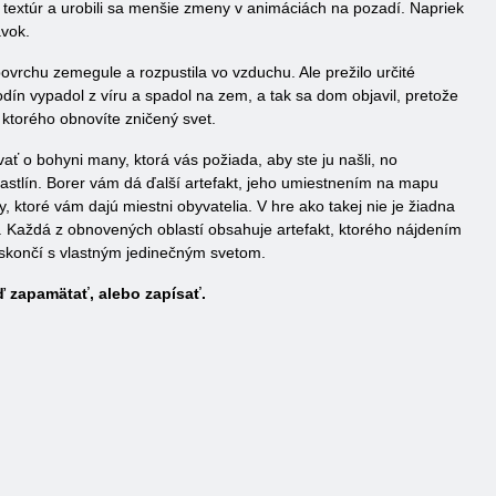
textúr a urobili sa menšie zmeny v animáciách na pozadí. Napriek
ávok.
vrchu zemegule a rozpustila vo vzduchu. Ale prežilo určité
n vypadol z víru a spadol na zem, a tak sa dom objavil, pretože
ktorého obnovíte zničený svet.
ať o bohyni many, ktorá vás požiada, aby ste ju našli, no
rastlín. Borer vám dá ďalší artefakt, jeho umiestnením na mapu
, ktoré vám dajú miestni obyvatelia. V hre ako takej nie je žiadna
hu. Každá z obnovených oblastí obsahuje artefakt, ktorého nájdením
 skončí s vlastným jedinečným svetom.
ď zapamätať, alebo zapísať.