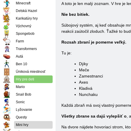
Minecraft
A toto je len malý zoznam. V hre je l
Detská Hazel
Nie bez bitiek.
Karikatúry hry
Súbojový systém, aj keď obsahuje mn
Výchovný
reakcii zaútočil zloduch. Ťažké to b
Spongebob
Farm
Rozsah zbraní je pomerne veľký.
Transformers
Tu je:
Autá
Dýky
Ben 10
Meče
Úniková miestnosť
Zamestnanci
Hry pre deti
Axes
Mario
Kladivá
Nunchaku
Snail Bob
Sonic
Každá zbraň má svoj vlastný pomerne 
Lyžovanie
Všetky zbrane sa dajú vylepšiť o
, 
Questy
Mini hry
Na dvore nájdete hovoriaci strom, kto