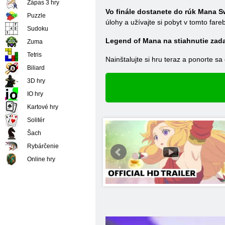
Zápas 3 hry
Vo finále dostanete do rúk Mana S
Puzzle
úlohy a užívajte si pobyt v tomto fa
Sudoku
Legend of Mana na stiahnutie zad
Zuma
Tetris
Nainštalujte si hru teraz a ponorte s
Biliard
3D hry
IO hry
Kartové hry
Solitér
Šach
Rybárčenie
Online hry