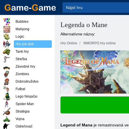
Bubbles
Legenda o Mane
Mahjong
Alternatívne názvy:
Logic
Hry Online
MMORPG hry online
Hry pre deti
Tank hry
Streľba
Závodné hry
Zombies
Dobrodružstvo
Futbal
Lego NinjaGo
Spider-Man
Stratégia
Vojna
Legend of Mana
je remastrovaná ver
Ostreľovač