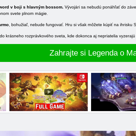
word v boji s hlavným bossom.
Vývojári sa nebudú ponáhľať do závere
rebnom svete plnom mágie.
armo
, bohužiaľ, nebude fungovať. Hru si však môžete kúpiť na ihrisku 
a do krásneho rozprávkového sveta, kde dokonca aj nepriatelia vyzerajú
Zahrajte si Legenda o M