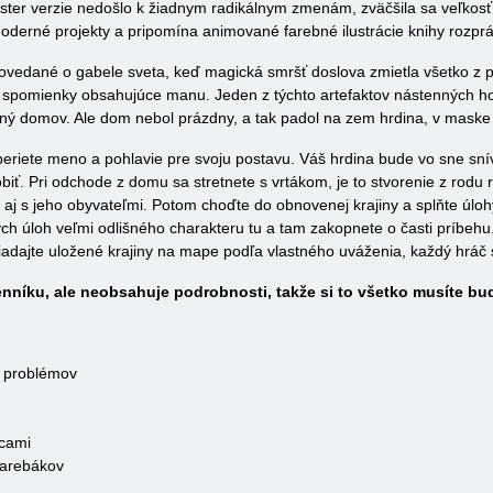
ter verzie nedošlo k žiadnym radikálnym zmenám, zväčšila sa veľkosť 
derné projekty a pripomína animované farebné ilustrácie knihy rozpr
vedané o gabele sveta, keď magická smršť doslova zmietla všetko z po
spomienky obsahujúce manu. Jeden z týchto artefaktov nástenných hodí
ný domov. Ale dom nebol prázdny, a tak padol na zem hrdina, v maske 
beriete meno a pohlavie pre svoju postavu. Váš hrdina bude vo sne snív
iť. Pri odchode z domu sa stretnete s vrtákom, je to stvorenie z rodu 
 aj s jeho obyvateľmi. Potom choďte do obnovenej krajiny a splňte úlohy
lých úloh veľmi odlišného charakteru tu a tam zakopnete o časti príbe
iadajte uložené krajiny na mape podľa vlastného uváženia, každý hráč
níku, ale neobsahuje podrobnosti, takže si to všetko musíte bu
h problémov
ncami
 darebákov