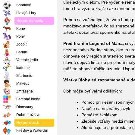
umeleckým dielom. Pre vydanie remas
Športové
tomu hra vyzerá krajšie ako mnohé mo
Lietajúci hry
Príbeh sa začína tým, že vám bude po
Hry pre dievčatá
množstvo artefaktov, čo sú zmrazené 
Kone
artefakt obsahoval spomienku na útul
Pony
Pred hraním Legend of Mana,
si vy
Zdobiť
nezanecháva žiadne stopy, ako to urob
Barbie
obnovíte celý región strateného sveta
Varenie jedlo
hlavná dejová línia, no pri plnení ma
kaderník
môžete obnoviť ďalšie územie. Uspor
Sfarbenie
Všetky úlohy sú zaznamenané v den
Makeup
úloh môže byť veľmi odlišných:
Zmrazené
Farebné bloky
Pomoc pri riešení rodinnýc
Dinosaury
Naučte sa neznámy jazyk
Pomôžte školákom
Dobrodružstvo
Zlepšite vzťahy medzi mile
Hry pre dvoch
Alebo nájdite a potrestajte
FireBoy a WaterGirl