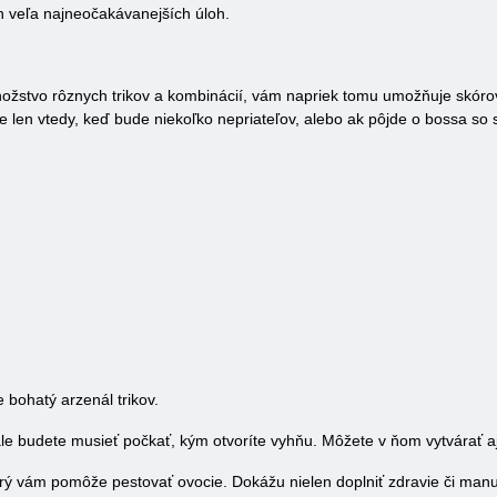
en veľa najneočakávanejších úloh.
ožstvo rôznych trikov a kombinácií, vám napriek tomu umožňuje skórov
ude len vtedy, keď bude niekoľko nepriateľov, alebo ak pôjde o bossa s
bohatý arzenál trikov.
ale budete musieť počkať, kým otvoríte vyhňu. Môžete v ňom vytvárať a
rý vám pomôže pestovať ovocie. Dokážu nielen doplniť zdravie či manu, 